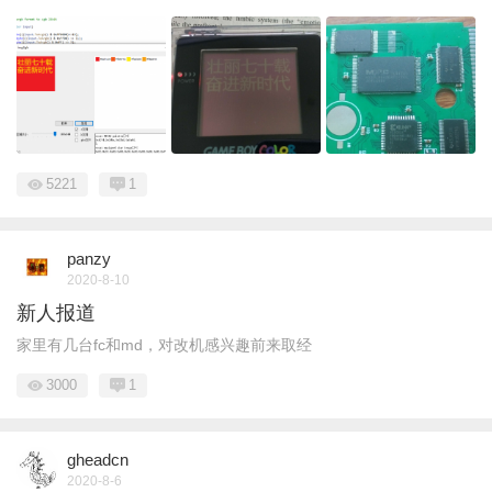
5221
1
panzy
2020-8-10
新人报道
家里有几台fc和md，对改机感兴趣前来取经
3000
1
gheadcn
2020-8-6