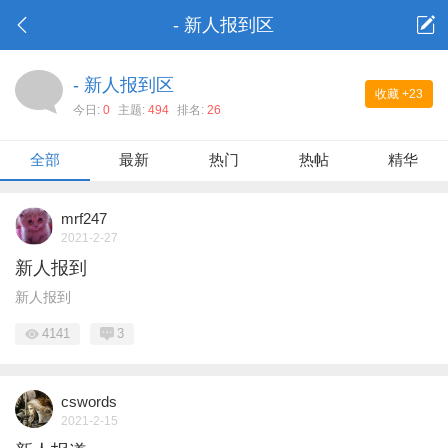
- 新人报到区
- 新人报到区
收藏
+23
今日:
0
主题:
494
排名:
26
全部
最新
热门
热帖
精华
mrf247
2021-2-27
新人报到
新人报到
4141
3
cswords
2021-2-15