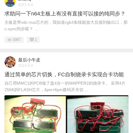
2021-6-8
求助问一下n64主板上有没有直接可以接的纯同步？
主板是带vdc-nus芯片的，我知道rgb3条线能放大后接到输出口，那
c-sync同步呢？ ...
3987
1
最后小牛皮
2013-4-4
通过简单的芯片切换，FC自制烧录卡实现合卡功能
自己用MMC1的PCB做了盘4合一的MAPPER2的烧录卡。 采用4片
256K的FLASH芯片，4pin+6pin拨码开关切 ...