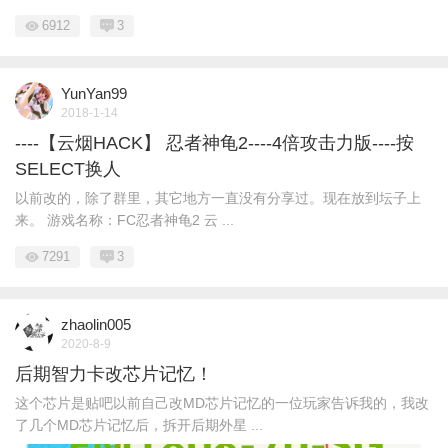
6912
3
YunYan99
2018-1-14
----【云烟HACK】 忍者神龟2----4倍攻击力版----按
SELECT换人
以前改的，除了群里，其它地方一直没有分享过。现在放到坛子上
来。 游戏名称：FC忍者神龟2 云 ...
7291
3
zhaolin005
2020-8-9
后期智力卡改芯片记忆！
这个芯片是贴吧以前自己改MD芯片记忆的一位玩家告诉我的，我改
了几个MD芯片记忆后，拆开后期外星 ...