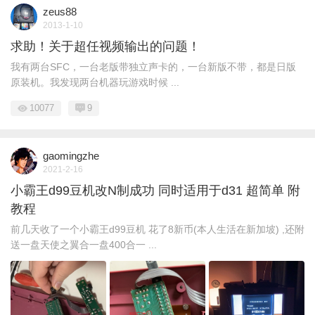
zeus88
2013-1-10
求助！关于超任视频输出的问题！
我有两台SFC，一台老版带独立声卡的，一台新版不带，都是日版
原装机。我发现两台机器玩游戏时候 ...
10077
9
gaomingzhe
2021-2-16
小霸王d99豆机改N制成功 同时适用于d31 超简单 附
教程
前几天收了一个小霸王d99豆机 花了8新币(本人生活在新加坡) ,还附
送一盘天使之翼合一盘400合一 ...