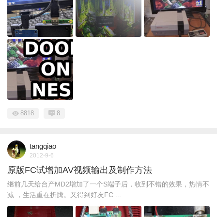
8818
8
tangqiao
2012-9-6
原版FC试增加AV视频输出及制作方法
继前几天给台产MD2增加了一个S端子后，收到不错的效果，热情不
减 ，生活重在折腾。又得到好友FC ...