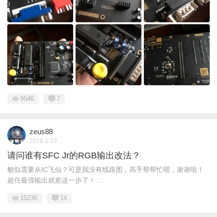
9546
7
zeus88
2016-1-23
请问谁有SFC Jr的RGB输出改法？
貌似需要从IC飞仙？可是我没有线路图，高手帮帮忙呗，谢谢啦！
超任最强输出就差这一步了！ ...
15236
14