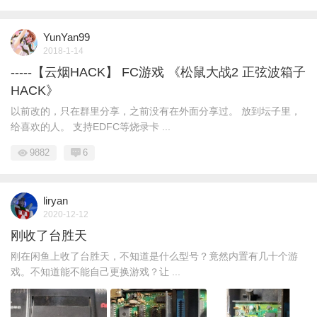
YunYan99
2018-1-14
-----【云烟HACK】 FC游戏 《松鼠大战2 正弦波箱子
HACK》
以前改的，只在群里分享，之前没有在外面分享过。 放到坛子里，
给喜欢的人。 支持EDFC等烧录卡 ...
9882
6
liryan
2020-12-12
刚收了台胜天
刚在闲鱼上收了台胜天，不知道是什么型号？竟然内置有几十个游
戏。不知道能不能自己更换游戏？让 ...