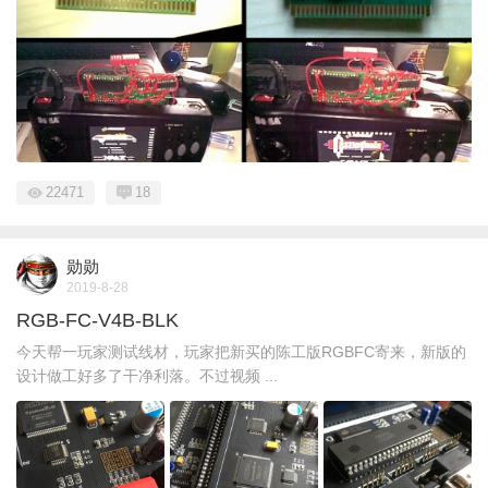
22471
18
勋勋
2019-8-28
RGB-FC-V4B-BLK
今天帮一玩家测试线材，玩家把新买的陈工版RGBFC寄来，新版的
设计做工好多了干净利落。不过视频 ...