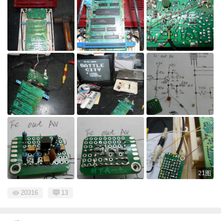
21图
20316
13