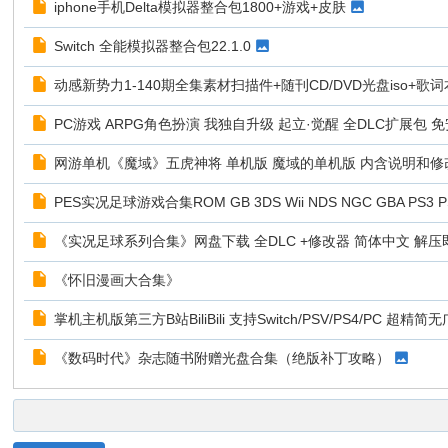
iphone手机Delta模拟器整合包1800+游戏+皮肤
D
Switch 全能模拟器整合包22.1.0
o
It
动感新势力1-140期全集素材扫描件+随刊CD/DVD光盘iso+歌词
Y
PC游戏 ARPG角色扮演 我独自升级 起立·觉醒 全DLC扩展包
ou
网游单机《魔域》五虎神将 单机版 魔域的单机版 内含说明和修
rs
elf
PES实况足球游戏合集ROM GB 3DS Wii NDS NGC GBA PS3 PS
《实况足球系列合集》网盘下载 全DLC +修改器 简体中文 解压
《怀旧漫画大合集》
掌机主机版第三方B站BiliBili 支持Switch/PSV/PS4/PC 超精简
《数码时代》杂志随书附赠光盘合集（绝版补丁攻略）