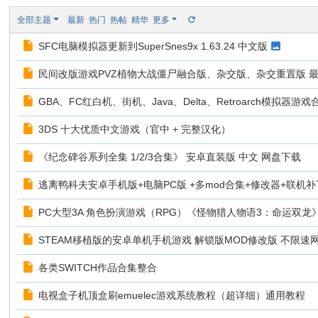
I
全部主题
最新
热门
热帖
精华
更多
Y
SFC电脑模拟器更新到SuperSnes9x 1.63.24 中文版
[
V
民间改版游戏PVZ植物大战僵尸融合版、杂交版、杂交重置版 最
G
GBA、FC红白机、街机、Java、Delta、Retroarch模拟器
D
3DS 十大优质中文游戏（官中 + 完整汉化）
I
Y
《纪念碑谷系列全集 1/2/3合集》 安卓直装版 中文 网盘下载
] -
逃离鸭科夫安卓手机版+电脑PC版 +多mod合集+修改器+联机
Vi
PC大型3A 角色扮演游戏（RPG）《怪物猎人物语3：命运双龙》
de
o
STEAM移植版的安卓单机手机游戏 解锁版MOD修改版 不限速
G
各类SWITCH作品合集整合
a
电视盒子机顶盒刷emuelec游戏系统教程（超详细）通用教程
m
e