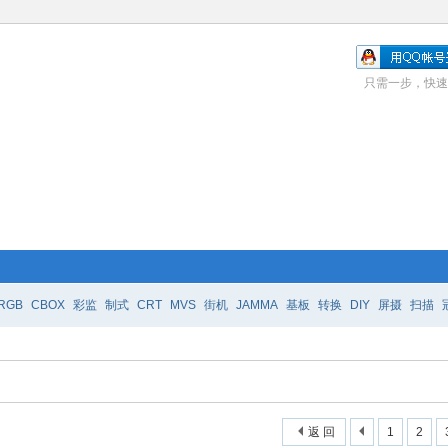
只需一步，快速
RGB
CBOX
彩监
制式
CRT
MVS
街机
JAMMA
基板
转换
DIY
屏摄
扫描
返 回
1
2