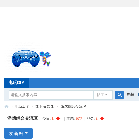
电玩DIY
热搜:
帖子
搜
»
电玩DIY
›
休闲 & 娱乐
›
游戏综合交流区
索
电
游戏综合交流区
今日:
1
|
主题:
577
|
排名:
2
玩
D
发新帖