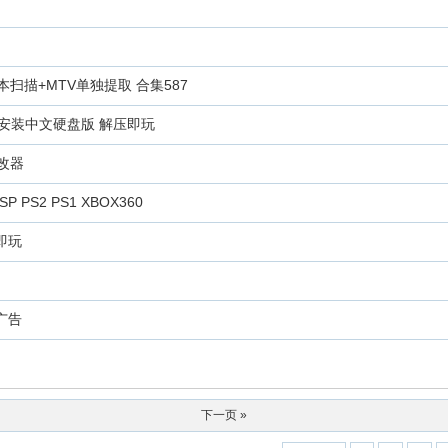
本扫描+MTV单独提取 合集587
 免安装中文硬盘版 解压即玩
改器
P PS2 PS1 XBOX360
即玩
无广告
下一页 »