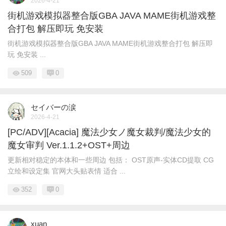
2026-4-21
街机游戏模拟器整合版GBA JAVA MAME街机游戏整
合打包 解压即玩 免安装
街机游戏模拟器整合版GBA JAVA MAME街机游戏整合打包 解压即
玩 免安装 ...
509
0
セイバーの涙
2026-4-21
[PC/ADV][Acacia] 魔法少女ノ魔女裁判/魔法少女的
魔女审判 Ver.1.1.2+OST+周边
更新相对稳定的本体和一些周边 包括： OST原声-实体CD提取 CG
立绘和设定集 官网大头贴表情 适合 ...
352
0
xuan