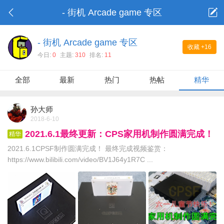
- 街机 Arcade game 专区
- 街机 Arcade game 专区
收藏
+16
今日:
0
主题:
310
排名:
11
全部
最新
热门
热帖
精华
孙大师
2018-6-10
2021.6.1最终更新：CPS家用机制作圆满完成！
精华
2021.6.1CPSF制作圆满完成！ 最终完成视频鉴赏：
https://www.bilibili.com/video/BV1J64y1R7C ...