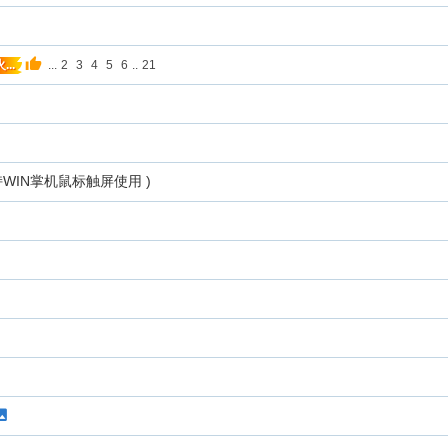
...
2
3
4
5
6
..
21
...
持WIN掌机鼠标触屏使用 )