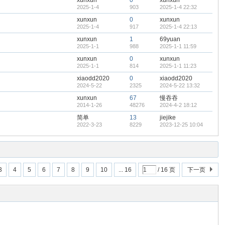
xunxun
0
xunxun
2025-1-4
903
2025-1-4 22:32
xunxun
0
xunxun
2025-1-4
917
2025-1-4 22:13
xunxun
1
69yuan
2025-1-1
988
2025-1-1 11:59
xunxun
0
xunxun
2025-1-1
814
2025-1-1 11:23
xiaodd2020
0
xiaodd2020
2024-5-22
2325
2024-5-22 13:32
xunxun
67
慢吞吞
2014-1-26
48276
2024-4-2 18:12
简单
13
jiejike
2022-3-23
8229
2023-12-25 10:04
3
4
5
6
7
8
9
10
... 16
/ 16 页
下一页