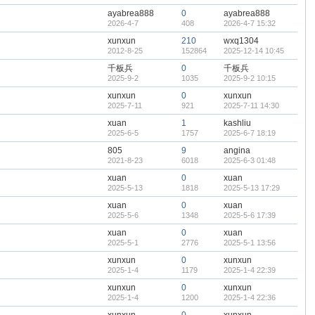
ayabrea888
0
ayabrea888
2026-4-7
408
2026-4-7 15:32
xunxun
210
wxq1304
2012-8-25
152864
2025-12-14 10:45
千板兵
0
千板兵
2025-9-2
1035
2025-9-2 10:15
xunxun
0
xunxun
2025-7-11
921
2025-7-11 14:30
xuan
1
kashliu
2025-6-5
1757
2025-6-7 18:19
805
9
angina
2021-8-23
6018
2025-6-3 01:48
xuan
0
xuan
2025-5-13
1818
2025-5-13 17:29
xuan
0
xuan
2025-5-6
1348
2025-5-6 17:39
xuan
0
xuan
2025-5-1
2776
2025-5-1 13:56
xunxun
0
xunxun
2025-1-4
1179
2025-1-4 22:39
xunxun
0
xunxun
2025-1-4
1200
2025-1-4 22:36