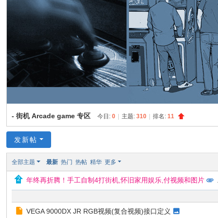
I
Y
[
V
G
D
I
Y
- 街机 Arcade game 专区
今日:
0
|
主题:
310
|
排名:
11
] -
Vi
发新帖
de
o
全部主题
最新
热门
热帖
精华
更多
G
年终再折腾！手工自制4打街机,怀旧家用娱乐,付视频和图片
.
a
m
VEGA 9000DX JR RGB视频(复合视频)接口定义
e