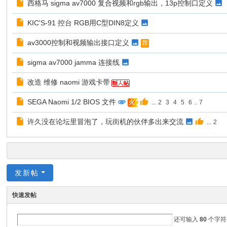
西格马 sigma av7000 复合视频和rgb输出，13p控制口定义
KIC'S-91 控台 RGB用C型DIN8定义
av3000控制和视频输出接口定义
荐
sigma av7000 jamma 连接线
改造 维修 naomi 游戏卡带
SEGA Naomi 1/2 BIOS 文件
...
2
3
4
5
6
..
7
火
许久没在论坛里冒泡了，玩街机的伙伴多出来交流
...
2
发新帖
快速发帖
还可输入
80
个字符