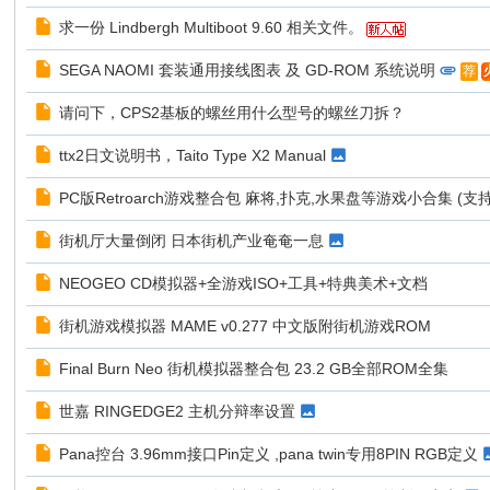
求一份 Lindbergh Multiboot 9.60 相关文件。
D
o
SEGA NAOMI 套装通用接线图表 及 GD-ROM 系统说明
荐
火
It
请问下，CPS2基板的螺丝用什么型号的螺丝刀拆？
Y
ttx2日文说明书，Taito Type X2 Manual
ou
rs
PC版Retroarch游戏整合包 麻将,扑克,水果盘等游戏小合集 (支
elf
街机厅大量倒闭 日本街机产业奄奄一息
NEOGEO CD模拟器+全游戏ISO+工具+特典美术+文档
街机游戏模拟器 MAME v0.277 中文版附街机游戏ROM
Final Burn Neo 街机模拟器整合包 23.2 GB全部ROM全集
世嘉 RINGEDGE2 主机分辩率设置
Pana控台 3.96mm接口Pin定义 ,pana twin专用8PIN RGB定义