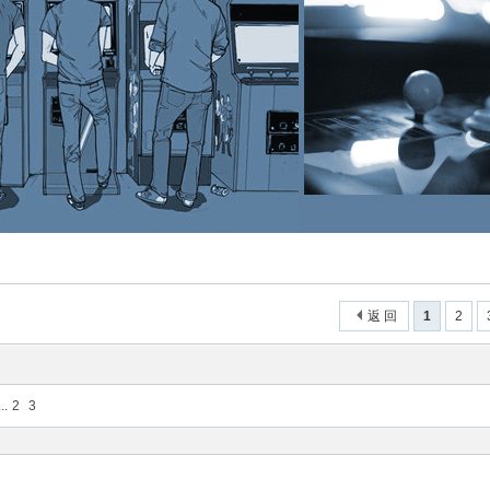
返 回
1
2
..
2
3