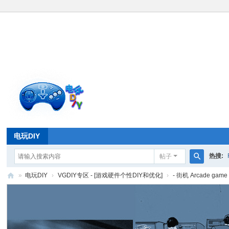
电玩DIY
热搜:
帖子
搜
»
电玩DIY
›
VGDIY专区 - [游戏硬件个性DIY和优化]
›
- 街机 Arcade gam
索
电
玩
D