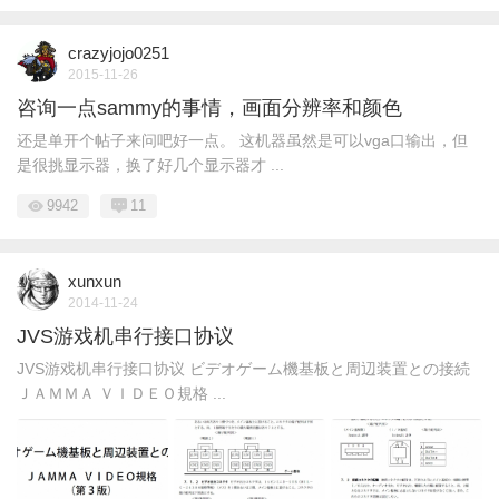
crazyjojo0251
2015-11-26
咨询一点sammy的事情，画面分辨率和颜色
还是单开个帖子来问吧好一点。 这机器虽然是可以vga口输出，但
是很挑显示器，换了好几个显示器才 ...
9942
11
xunxun
2014-11-24
JVS游戏机串行接口协议
JVS游戏机串行接口协议 ビデオゲーム機基板と周辺装置との接続
ＪＡＭＭＡ ＶＩＤＥＯ規格 ...