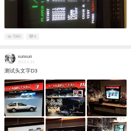
7060
6
xunxun
2015-1-14
测试头文字D3