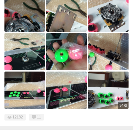
34图
12182
11