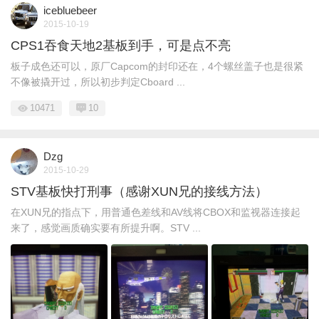
icebluebeer
2015-10-19
CPS1吞食天地2基板到手，可是点不亮
板子成色还可以，原厂Capcom的封印还在，4个螺丝盖子也是很紧
不像被撬开过，所以初步判定Cboard ...
10471
10
Dzg
2015-10-29
STV基板快打刑事（感谢XUN兄的接线方法）
在XUN兄的指点下，用普通色差线和AV线将CBOX和监视器连接起
来了，感觉画质确实要有所提升啊。STV ...