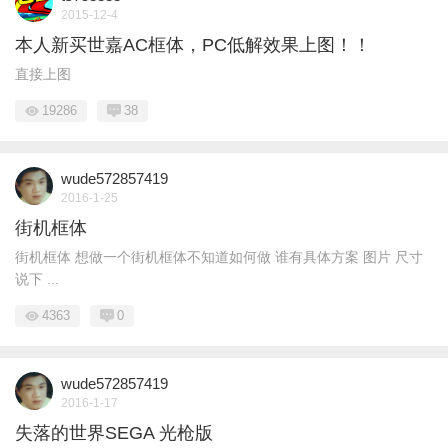
2015-12-4
本人新买世嘉AC框体，PC低解效果上图！！
直接上图
19286
38
wude572857419
2016-1-25
街机框体
街机框体 想做一个街机框体不知道如何做 谁有具体方案 图片 尺寸
说下 ...
4363
0
wude572857419
2016-1-17
失落的世界SEGA 光枪版