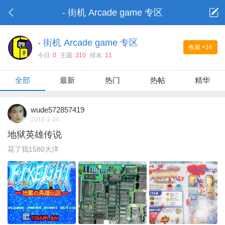
- 街机 Arcade game 专区
- 街机 Arcade game 专区
收藏
+16
今日:
0
主题:
310
排名:
11
全部
最新
热门
热帖
精华
wude572857419
2016-1-24
地狱英雄传说
花了我1580大洋