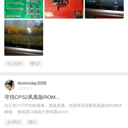
10300
10
doomsday2008
2015-2-6
寻找CPS2凤凰版ROM...
自己有2个CPS2的基板，想改凤凰，但是听说需要凤凰版的ROM才
能做。 游戏是口袋战士和街霸zero3， ...
8929
6