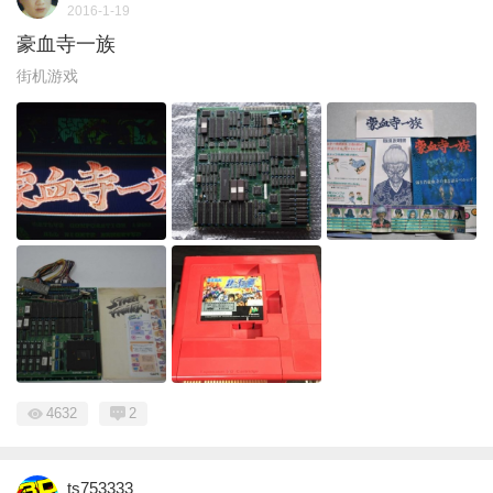
2016-1-19
豪血寺一族
街机游戏
4632
2
ts753333