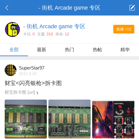
- 街机 Arcade game 专区
- 街机 Arcade game 专区
收藏
+16
今日:
0
主题:
310
排名:
12
全部
最新
热门
热帖
精华
SuperStar97
2012-3-24
财宝<闪亮银枪>拆卡图
财宝拆卡图 [url] ┓