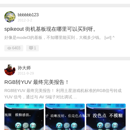
bbbbbb123
2012-3-2
spikeout 街机基板现在哪里可以买到呀。
好像是model3的基板，不知哪里能买到，大概多少钱。 [url] ^
6403
1
孙大师
2011-9-29
RGB转YUV 最终完美报告！
RGB转YUV 最终完美报告！ 利用土星游戏机标准的RGB信号转成
YUV 信号，通过与 AV S端子对比调试 ...