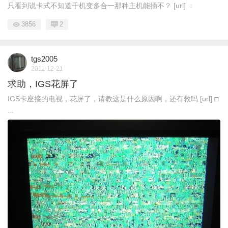
只看到说卡式不知道千机变多合一那种主机能插不？ [url] ﹔
3856
2
tgs2005
2011-12-21
求助，IGS花屏了
IGS卡座接的电视，花屏了，请教这是什么原因啊，还有救吗 [url] □
...