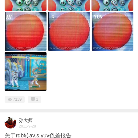
7139
3
孙大师
2011-9-28
关于rgb转av.s.yuv色差报告