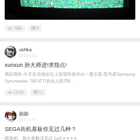
7966
8
ushka
2012-2-12
xunxun 孙大师进!求指点!
偶在国外,今天在当地论坛上发现有老外出一显示器,型号是Samsung
Syncmaster 700 IFT!折合人民币8 ...
12782
12
勋勋
2012-1-4
SEGA街机基板你见过几种？
瞎发的。我大多数没见过 [url] ≡ ≡ ≡ ≡