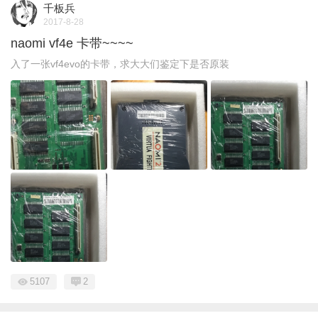
千板兵
2017-8-28
naomi vf4e 卡带~~~~
入了一张vf4evo的卡带，求大大们鉴定下是否原装
5107
2