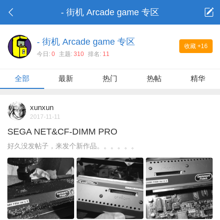
- 街机 Arcade game 专区
- 街机 Arcade game 专区
收藏
+16
今日:
0
主题:
310
排名:
11
全部
最新
热门
热帖
精华
xunxun
2017-11-11
SEGA NET&CF-DIMM PRO
好久没发帖子，来发个新作品。。。。。。