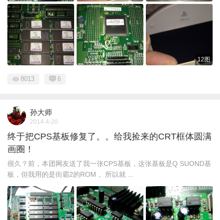
12图
8013
6
孙大师
2014-4-20
终于把CPS基板修复了。。给我捡来的CRT框体圆满
画圈！
很久？前，本团网友送了我一张CPS基板，这张基板是Q SUOND基
板，但我用的是街霸2的ROM， 所以就 ...