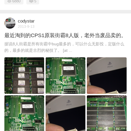
6880
5
codystar
2013-9-13
最近淘到的CPS1原装街霸8人版，老外当废品卖的。
据说8人街霸是所有街霸中bug最多的，可以什么无影投，定版什么
的，最多的就是古烈的秘技了。 [at ...