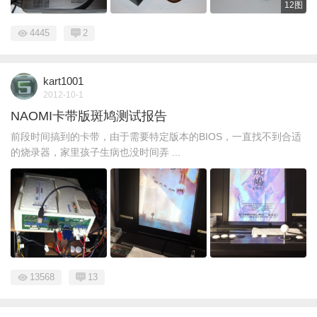
12图
4445
2
kart1001
2012-10-1
NAOMI卡带版斑鸠测试报告
前段时间搞到的卡带，由于需要特定版本的BIOS，一直找不到合适
的烧录器，家里孩子生病也没时间弄 ...
13568
13