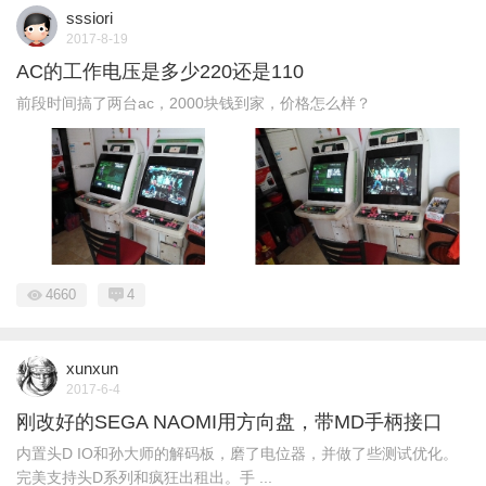
sssiori
2017-8-19
AC的工作电压是多少220还是110
前段时间搞了两台ac，2000块钱到家，价格怎么样？
4660
4
xunxun
2017-6-4
刚改好的SEGA NAOMI用方向盘，带MD手柄接口
内置头D IO和孙大师的解码板，磨了电位器，并做了些测试优化。
完美支持头D系列和疯狂出租出。手 ...