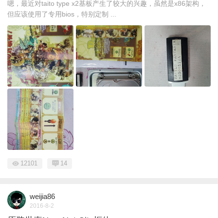
嗯，最近对taito type x2基板产生了较大的兴趣，虽然是x86架构，
但应该使用了专用bios，特别定制 ...
12101
14
weijia86
2016-8-2