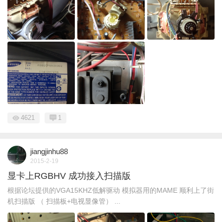
4621
1
jiangjinhu88
2015-2-19
显卡上RGBHV 成功接入扫描版
根据论坛提供的VGA15KHZ低解驱动 模拟器用的MAME 顺利上了街
机扫描版 （ 扫描板+电视显像管） ...