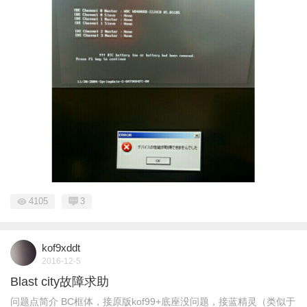
4105
3
kof9xddt
2016-12-5
Blast city故障求助
问题点简介 BC框体，接原版kof99+底座没问题，接蓝精灵（类似于