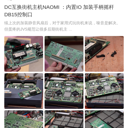
DC互换街机主机NAOMI ：内置IO 加装手柄摇杆
DB15控制口
续上次的加装静音风扇后，对于家用式玩街机来说，噪音是解决。
但蛋疼的JVS规范让很多后期街机主 ...