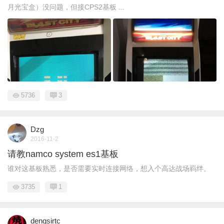
月光宝盒）没问题，但接CPS2基板 ...
5736
3
Dzg
2016-11-2
请教namco system es1基板
谁对这基板熟悉，是否需要实时连接网络，想入个高达战场羁绊。
3735
1
dengsirtc