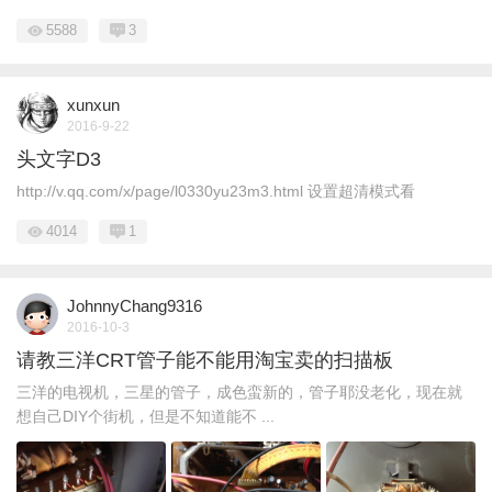
5588
3
xunxun
2016-9-22
头文字D3
http://v.qq.com/x/page/l0330yu23m3.html 设置超清模式看
4014
1
JohnnyChang9316
2016-10-3
请教三洋CRT管子能不能用淘宝卖的扫描板
三洋的电视机，三星的管子，成色蛮新的，管子耶没老化，现在就
想自己DIY个街机，但是不知道能不 ...