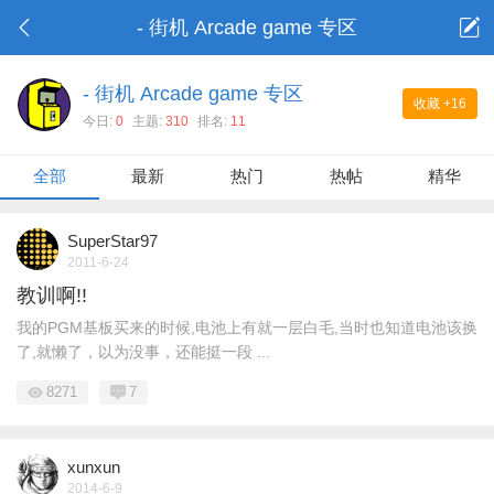
- 街机 Arcade game 专区
- 街机 Arcade game 专区
收藏
+16
今日:
0
主题:
310
排名:
11
全部
最新
热门
热帖
精华
SuperStar97
2011-6-24
教训啊!!
我的PGM基板买来的时候,电池上有就一层白毛,当时也知道电池该换
了,就懒了，以为没事，还能挺一段 ...
8271
7
xunxun
2014-6-9