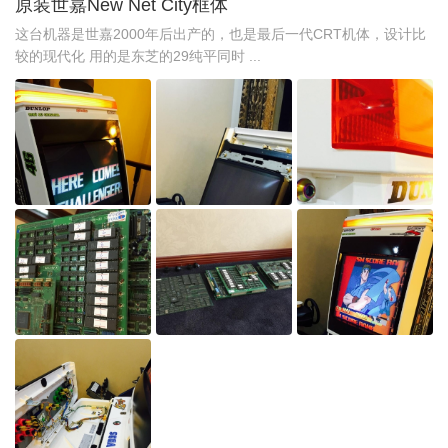
原装世嘉New Net City框体
这台机器是世嘉2000年后出产的，也是最后一代CRT机体，设计比
较的现代化 用的是东芝的29纯平同时 ...