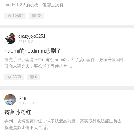
model1.2.3的机板、但都是没有 ...
10567
12
crazyjojo0251
2016-6-2
naomi的netdimm悲剧了。
原先手里那套是不带net的naomi2，为了搞cf套件，必须升级固件。
研究来研究去，要么拆了固件芯片 ...
6568
6
Dzg
2017-1-18
铸蔷薇粉红
弄到一块铸蔷薇粉红，试了试液晶转换，其实液晶也还能过得去，
就是宽频比例不太合适。 ...