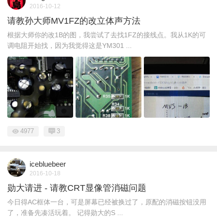
2016-10-12
请教孙大师MV1FZ的改立体声方法
根据大师你的改1B的图，我尝试了去找1FZ的接线点。我从1K的可
调电阻开始找，因为我觉得这是YM301 ...
4977
3
icebluebeer
2016-10-18
勋大请进 - 请教CRT显像管消磁问题
今日得AC框体一台，可是屏幕已经被换过了，原配的消磁按钮没用
了，准备先凑活玩着。 记得勋大的S ...