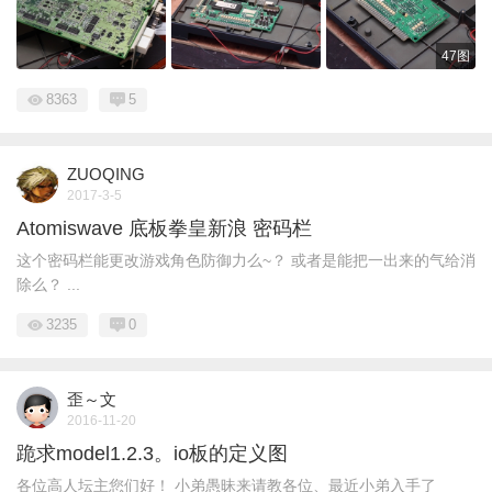
47图
8363
5
ZUOQING
2017-3-5
Atomiswave 底板拳皇新浪 密码栏
这个密码栏能更改游戏角色防御力么~？ 或者是能把一出来的气给消
除么？ ...
3235
0
歪～文
2016-11-20
跪求model1.2.3。io板的定义图
各位高人坛主您们好！ 小弟愚昧来请教各位、最近小弟入手了