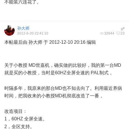
不能装六连花了。
孙大师
#
8
2012-6-20 22:41:10
32644
23
本帖最后由 孙大师 于 2012-12-10 20:16 编辑
$ f) y+ B s) a( l*
_7 {
关于小教授 MD世嘉机，确实做的比较好，我的第一台MD
就是买的小教授，当时是60HZ全屏全速的 PAL制式，
2 G(
M$ ~" Y s1 T) |; B& e8 n/ G( k
时隔多年，我原来的那台MD也不知去向了。利用最近养病
时间，把我收来的小教授MD机彻底改造了一番，
: C2 b# D: }!
f" s
改造项目：
1，60HZ 全屏全速。
0 l2 S) k2 Q" _# r. {
2，全区支持。
A" h/ X$ ]6 s% l