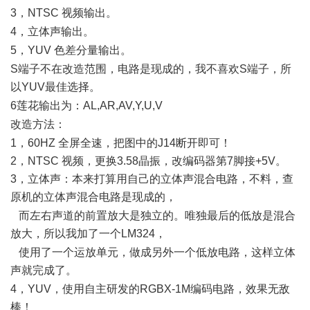
3，NTSC 视频输出。
! x X6 t& T, s4 z
4，立体声输出。
) r/ w5 o5 M( q& I
5，YUV 色差分量输出。
3 [2 ?5 ^8 w8 s) P' L G
S端子不在改造范围，电路是现成的，我不喜欢S端子，所
以YUV最佳选择。
% t( K: X0 v- \& p0 q1 ]
6莲花输出为：AL,AR,AV,Y,U,V
8 `, x' \4 |; \ A0 h/ Q
改造方法：
( R( e& W4 w2 i1 d( |4 f
1，60HZ 全屏全速，把图中的J14断开即可！
2，NTSC 视频，更换3.58晶振，改编码器第7脚接+5V。
3，立体声：本来打算用自己的立体声混合电路，不料，查
原机的立体声混合电路是现成的，
0 w4 o$ O: F, V7 P4 N
而左右声道的前置放大是独立的。唯独最后的低放是混合
放大，所以我加了一个LM324，
2 L1 J% R: F. S5 M+ b- u" {
使用了一个运放单元，做成另外一个低放电路，这样立体
声就完成了。
: b( c$ B3 D5 S0 D6 p; d, W
4，YUV，使用自主研发的RGBX-1M编码电路，效果无敌
棒！