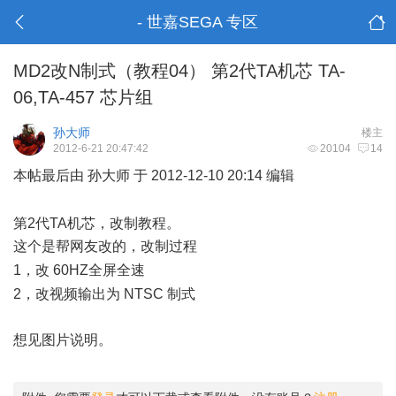
- 世嘉SEGA 专区
MD2改N制式（教程04） 第2代TA机芯 TA-
06,TA-457 芯片组
孙大师
楼主
2012-6-21 20:47:42
20104
14
本帖最后由 孙大师 于 2012-12-10 20:14 编辑
$ u3 G" u# V* I
+ f% R ^) k) ~; a$ D
第2代TA机芯，改制教程。
这个是帮网友改的，改制过程
1 [1 K. y6 i+ a( s! z" A
1，改 60HZ全屏全速
" D" T: r$ o' E* U9 p7 C2 @
2，改视频输出为 NTSC 制式
想见图片说明。