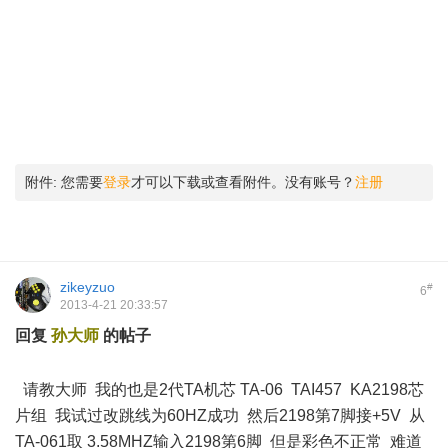
! d* N O3 i) S9 x. x
附件:
您需要
登录
才可以下载或查看附件。没有账号？
注册
zikeyzuo
#
6
2013-4-21 20:33:57
回复
孙大师
的帖子
; }7 z: \; y$ U4 n( _* D
/ Q% Y- l# ]8 \, g; U7 l+ U- `
请教大师 我的也是2代TA机芯 TA-06 TAI457 KA2198芯
片组 我试过改跳线为60HZ成功 然后2198第7脚接+5V 从
TA-061取 3.58MHZ输入2198第6脚 但是彩色不正常 难道