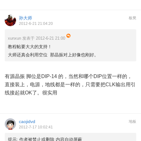
孙大师
板凳
2012-6-21 21:04:20
xunxun 发表于 2012-6-21 21:00
教程帖要大大的支持！
大师还真会利用空位 那晶振对上好像也刚好。
% ]& l7 _) O3 w& U
有源晶振 脚位是DIP-14 的，当然和哪个DIP位置一样的，
直接装上，电源，地线都是一样的，只需要把CLK输出用引
线接起就OK了。很实用
caojidvd
地板
2012-7-17 10:02:41
提示:
作者被禁止或删除 内容自动屏蔽