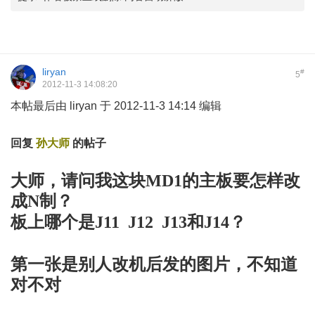
liryan
#
5
2012-11-3 14:08:20
本帖最后由 liryan 于 2012-11-3 14:14 编辑
" m' G; k- L9 C. T s
回复
孙大师
的帖子
; `; U7 x4 E9 L. S: P
大师，请问我这块MD1的主板要怎样改
成N制？
7 e, S' J6 [- G: X4 P+ t* u
板上哪个是J11 J12 J13和J14？
5 l3 M2 |( p P0
A
第一张是别人改机后发的图片，不知道
对不对