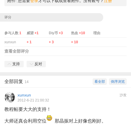
附件:
您需要
登录
才可以下载或查看附件。没有账号？
注册
评分
参与人数
1
威望
+1
Diy币
+3
热血
+10
理由
xunxun
+ 1
+ 3
+ 10
查看全部评分
支持
反对
全部回复
看全部
倒序浏览
14
xunxun
沙发
2012-6-21 21:00:32
教程帖要大大的支持！
大师还真会利用空位
那晶振对上好像也刚好。