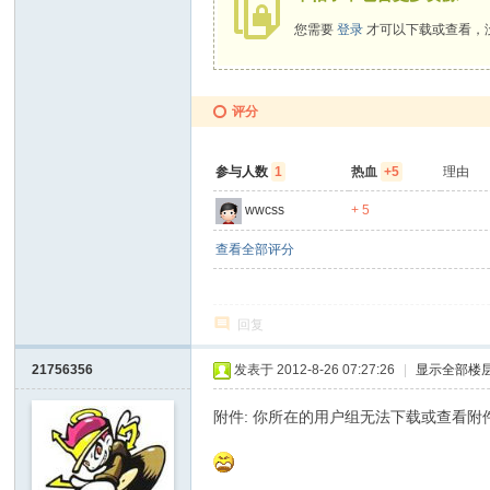
D
您需要
登录
才可以下载或查看，
o
It
评分
Y
ou
参与人数
1
热血
+5
理由
rs
wwcss
+ 5
elf
查看全部评分
回复
21756356
发表于 2012-8-26 07:27:26
|
显示全部楼
附件: 你所在的用户组无法下载或查看附