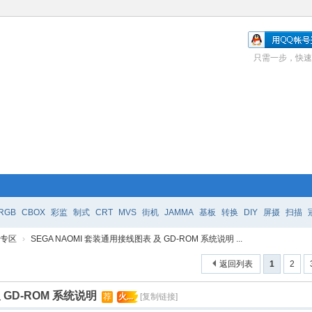
只需一步，快速
RGB
CBOX
彩监
制式
CRT
MVS
街机
JAMMA
基板
转换
DIY
屏摄
扫描
e 专区
›
SEGA NAOMI 套装通用接线图表 及 GD-ROM 系统说明 ...
返回列表
1
2
 GD-ROM 系统说明
荐
火...
[复制链接]