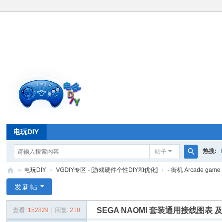
电玩DIY
热搜:
帖子
搜
»
电玩DIY
›
VGDIY专区 - [游戏硬件个性DIY和优化]
›
- 街机 Arcade gam
索
电
发新帖
玩
SEGA NAOMI 套装通用接线图表 及
查看:
152829
|
回复:
210
D