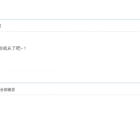
层
你就从了吧~！
示全部楼层