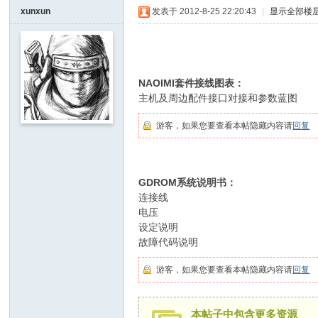
I
xunxun
发表于 2012-8-25 22:20:43
|
显示全部楼
Y
[
V
6 X: r- q$ {9 |: O
NAOIMI套件接线图表：
G
主机及周边配件接口对接和参数蓝图
/ N; d
D
游客，如果您要查看本帖隐藏内容请
回复
I
Y
9 Z# a) E% I, p, v
] -
GDROM系统说明书：
; ~3 l" n w h% {8 R
Vi
连接线
电压
de
" [# [& l+ f3 }% v
设定说明
" u0 y8 y7 E! {, [. E
o
故障代码说明
1 ~. r/ k n2 N# M" U
G
游客，如果您要查看本帖隐藏内容请
回复
a
m
本帖子中包含更多资源
e