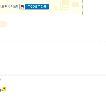
没有账号？
注册
层
件