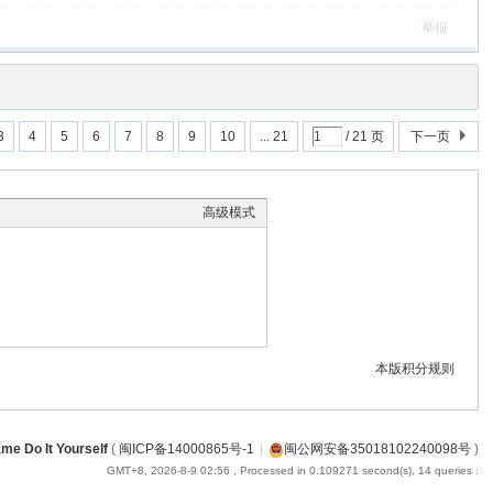
举报
3
4
5
6
7
8
9
10
... 21
/ 21 页
下一页
高级模式
本版积分规则
me Do It Yourself
(
闽ICP备14000865号-1
|
闽公网安备35018102240098号
)
GMT+8, 2026-8-9 02:56
, Processed in 0.109271 second(s), 14 queries .