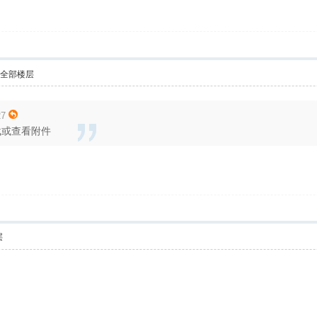
示全部楼层
27
载或查看附件
层