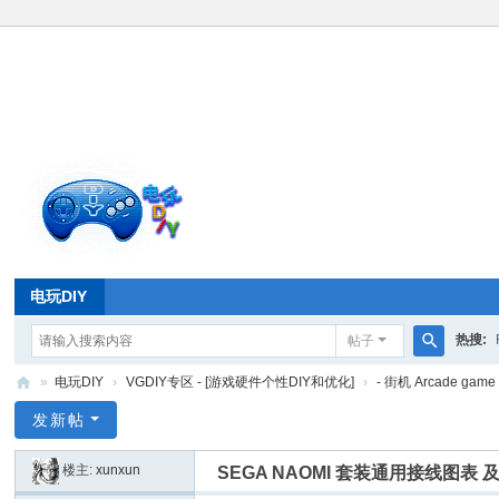
电玩DIY
热搜:
帖子
搜
»
电玩DIY
›
VGDIY专区 - [游戏硬件个性DIY和优化]
›
- 街机 Arcade gam
索
电
发新帖
玩
楼主:
xunxun
SEGA NAOMI 套装通用接线图表 及
D