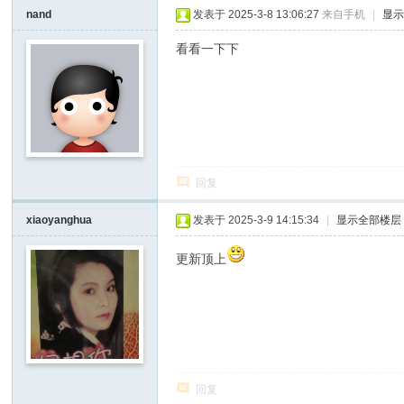
I
nand
发表于 2025-3-8 13:06:27
来自手机
|
显
Y
看看一下下
[
V
G
D
I
回复
Y
] -
xiaoyanghua
发表于 2025-3-9 14:15:34
|
显示全部楼层
Vi
更新顶上
de
o
G
a
m
回复
e