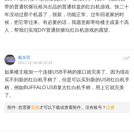
带的普通软驱玩裕兴出品的普通软盘的红白机游戏。快二十
年没动过那个机器了，很新，功能正常。过年回老家的时
候，把它带过来。有必要的话，我愿意邮寄给楼主或某个高
人，帮我们实现DIY普通软驱玩红白机游戏的愿望。
戴东官
#
53
2012-12-19 08:23:19
如果楼主能加一个连接USB手柄的接口就完美了。因为现在
买不到新的红白机手柄了，但是可以买到新的USB红白机手
柄，例如BUFFALO USB复古红白机手柄，用上它就完美
了。
- w) q; F5 R0 Q* j6 C
附件:
您需要
登录
才可以下载或查看附件。没有账号？
注册