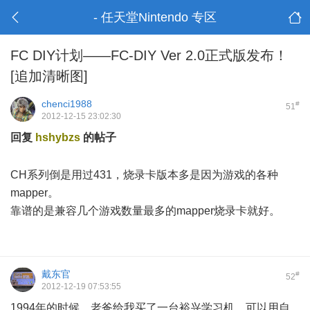
- 任天堂Nintendo 专区
FC DIY计划——FC-DIY Ver 2.0正式版发布！
[追加清晰图]
chenci1988
#
51
2012-12-15 23:02:30
回复
hshybzs
的帖子
# B/ Z/ v) }: h+ S7 z
: b& x/ d1 T3 \* [; E# d
CH系列倒是用过431，烧录卡版本多是因为游戏的各种
mapper。
靠谱的是兼容几个游戏数量最多的mapper烧录卡就好。
戴东官
#
52
2012-12-19 07:53:55
1994年的时候，老爸给我买了一台裕兴学习机，可以用自