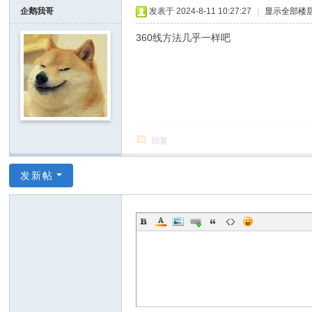
I
企鹅我哥
发表于 2024-8-11 10:27:27
|
显示全部楼
Y
360线方法几乎一样吧
[
V
G
D
I
回复
Y
] -
发新帖
Vi
de
o
G
a
m
e