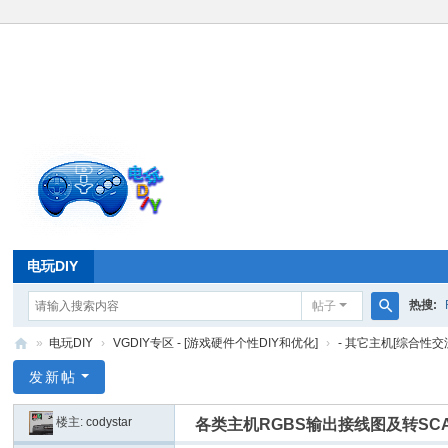
电玩DIY
热搜:
帖子
搜
»
电玩DIY
›
VGDIY专区 - [游戏硬件个性DIY和优化]
›
- 其它主机[综合性交
索
电
发新帖
玩
楼主:
codystar
各类主机RGBS输出接线图及转SC
D