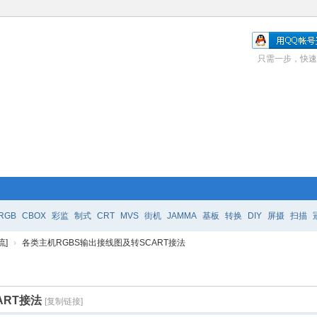
只需一步，快速
RGB
CBOX
彩监
制式
CRT
MVS
街机
JAMMA
基板
转换
DIY
屏摄
扫描
流]
›
各类主机RGBS输出接线图及转SCART接法
ART接法
[复制链接]