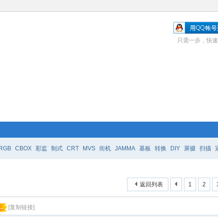
只需一步，快速
RGB
CBOX
彩监
制式
CRT
MVS
街机
JAMMA
基板
转换
DIY
屏摄
扫描
返回列表
1
2
..
[复制链接]