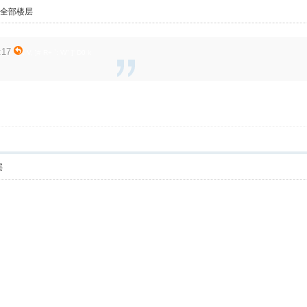
示全部楼层
:17
. V, ]# R+ `: W" ]' D0 k
层