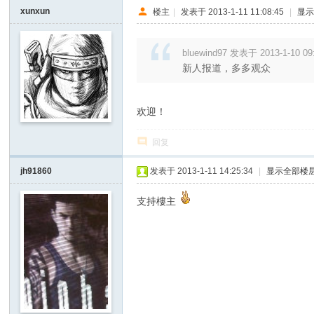
I
xunxun
楼主
|
发表于 2013-1-11 11:08:45
|
显
Y
[
bluewind97 发表于 2013-1-10 09
新人报道，多多观众
V
G
D
欢迎！
I
回复
Y
] -
jh91860
发表于 2013-1-11 14:25:34
|
显示全部楼
Vi
支持樓主
de
o
G
a
m
e