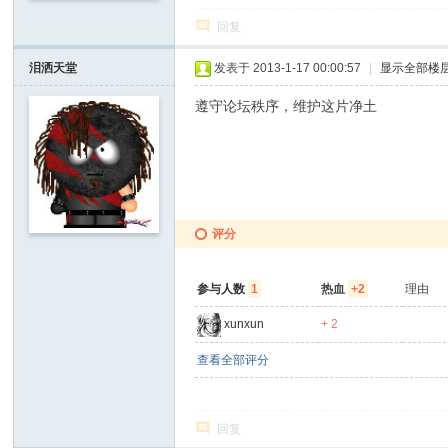
D
回复
o
泪洒天堂
发表于 2013-1-17 00:00:57
|
显示全部楼
It
遵守论坛秩序，维护这片净土
Y
ou
rs
elf
评分
参与人数
1
热血
+2
理由
xunxun
+ 2
查看全部评分
回复