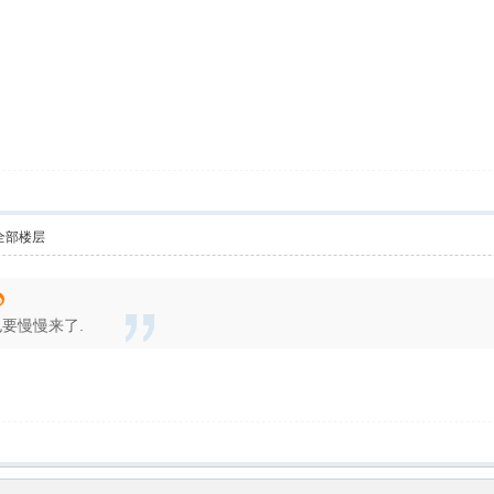
全部楼层
也要慢慢来了.