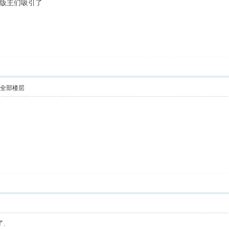
版主们吸引了
示全部楼层
.