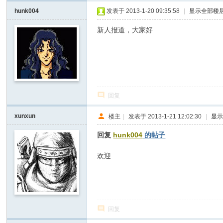
hunk004
发表于 2013-1-20 09:35:58
|
显示全部楼
新人报道，大家好
回复
xunxun
楼主
|
发表于 2013-1-21 12:02:30
|
显
回复
hunk004
的帖子
8 h, d( B9 E) x6 g# e: M
8 S8 l2 m/ |, u _. N+ w
欢迎
回复