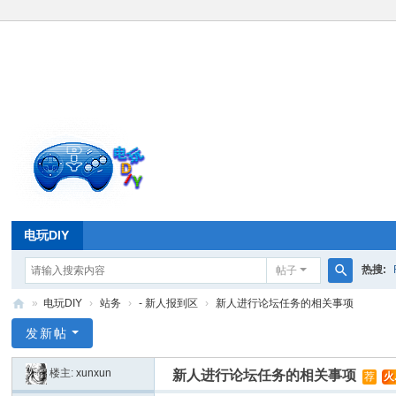
电玩DIY
热搜:
帖子
搜
»
电玩DIY
›
站务
›
- 新人报到区
›
新人进行论坛任务的相关事项
索
电
发新帖
玩
楼主:
xunxun
新人进行论坛任务的相关事项
荐
火.
D