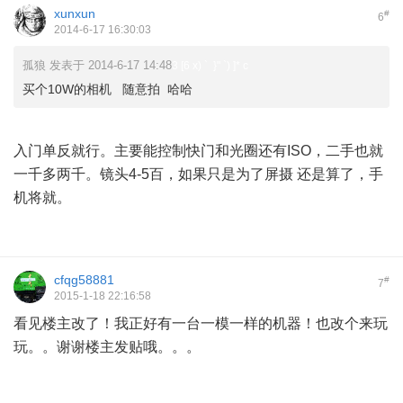
xunxun
#
6
2014-6-17 16:30:03
孤狼 发表于 2014-6-17 14:48
3 [6 x) ` }" `) ]* c
买个10W的相机 随意拍 哈哈
: I) m1 y7 h c1 t
入门单反就行。主要能控制快门和光圈还有ISO，二手也就
一千多两千。镜头4-5百，如果只是为了屏摄 还是算了，手
机将就。
cfqg58881
#
7
2015-1-18 22:16:58
看见楼主改了！我正好有一台一模一样的机器！也改个来玩
玩。。谢谢楼主发贴哦。。。