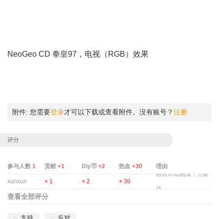
0 h, D% Z! o! t$ w# y
% z7 h0 P2 ~+ |# ?, g' T5 ] y
4 k) ]6 O0 U. C4 t3 q
NeoGeo CD 拳皇97，电视（RGB）效果
3 W+ D( a) {' B8 C/ b+ o
附件:
您需要
登录
才可以下载或查看附件。没有账号？
注册
评分
参与人数
1
贡献
+1
Diy币
+2
热血
+30
理由
教程详细易懂，方案
xunxun
+ 1
+ 2
+ 30
佳
查看全部评分
支持
反对