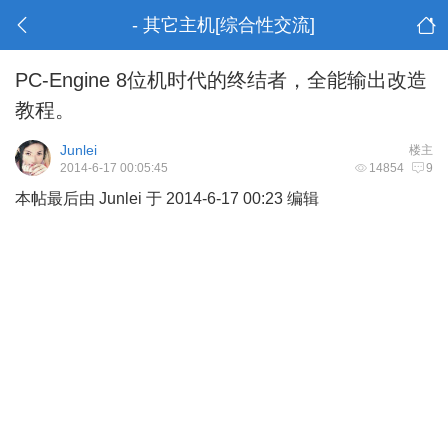
- 其它主机[综合性交流]
PC-Engine 8位机时代的终结者，全能输出改造
教程。
Junlei
楼主
2014-6-17 00:05:45
14854
9
本帖最后由 Junlei 于 2014-6-17 00:23 编辑
3 Y9 Y% Y F+ H2
l j, k
0 s& T3 d, r3 K, E
9 J5 q$ P0 k( P- E& J8 x8 d
+ T) i! h' r! g/ K2 O! l! S: Q7 K$ K2 g
0 i+ h5 F7 D: @
- w/ Q' R* |' `$ S+ {. a( ]" L
) F) O0 d+ S! _$ [$ R; B4 K