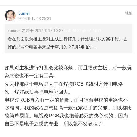
Junlei
地板
2014-6-17 13:25:39
xunxun 发表于 2014-6-17 10:27
7 d$ K4 X* g# ~9 R6 O
看在前面以为楼主要对主板进行打孔，针处理那块方案不错。去
掉的那两个电容本来是干嘛用的？7脚利用的 ...
3 A% K2 U' r4 c: D$ \8 N
如果对主板进行打孔会比较麻烦，而且损伤主板，对一般玩
家来说也不一定有工具。
* @- R* S2 ^. O) U1 P3 F& n
先去掉那两个电容是为了在焊接RGB飞线时方便用电烙
铁，焊好线后再把电容补回去。
电视改RGB直入有一定的危险，而且每台电视的电路也不
尽相同。我的教程是想提高一般玩家动手的兴趣，所以都比
较简单易懂。电视改RGB我也抱着必死的决心改的，因为
自己不是电子之类的专业。所以就不发教程了。
0 x; m' m( i, M&
Y% p8 b6 O