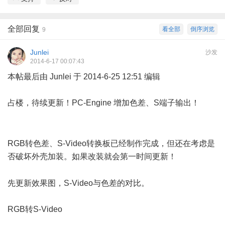
全部回复
看全部
倒序浏览
9
Junlei
沙发
2014-6-17 00:07:43
本帖最后由 Junlei 于 2014-6-25 12:51 编辑
占楼，待续更新！PC-Engine 增加色差、S端子输出！
6 R"
A7 n+ C: v0 {. l, A5 X
' Z% |& r9 |) ~7 e5 q8 K" ^- x
RGB转色差、S-Video转换板已经制作完成，但还在考虑是
否破坏外壳加装。如果改装就会第一时间更新！
! y/ u" X+ W& D
先更新效果图，S-Video与色差的对比。
RGB转S-Video
. E) Y- c! j) @3 M g6 S