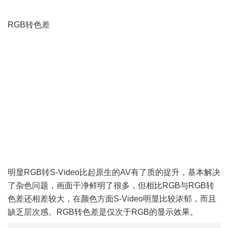
: R- P5 g3 v4 p8 }
RGB转色差
3 G' Q' K0 ^# V' F
& R: o6 ^+ G& x5 K. V& X7 m
3 ^$ {3 O$ i; i2 B, e
Y( b' E: T1 E5 P$ z0 k9 K* E& A
明显RGB转S-Video比起原生的AV有了质的提升，基本解决
了杂色问题，画面干净鲜明了很多，但相比RGB与RGB转
色差还相差较大，在颜色方面S-Video明显比较浓郁，而且
缺乏层次感。RGB转色差是仅次于RGB的显示效果。