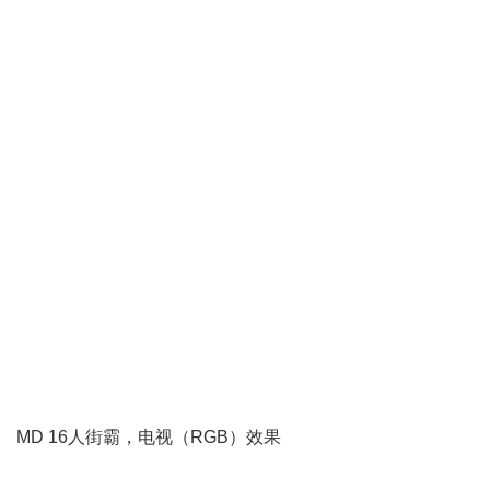
+ G& G6 L7 S* q) A* f% O
$ z) a6 C1 u7 o6 d
7 G+ J, D* E2 y; K9 {* U
6 y; a, y; N3 \
" i4 H: Q# o1 p; ]; N
% C: g Q5 F/ }
) y) S1 E. m0 n! G: r
5 k, K7 {0 |% { ?0 S5 @) c s: m7 J0 E
y* h4 q( H6 c
# }) ~: r8 m; h6 c8 @
MD 16人街霸，电视（RGB）效果