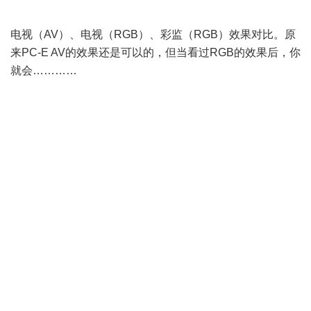
" w( s) V9 E) J3 N3 j# Z: Y
电视（AV）、电视（RGB）、彩监（RGB）效果对比。原
来PC-E AV的效果还是可以的，但当看过RGB的效果后，你
就会…………
& j* [1 Q% n1 P7 D; b4 I0 Q3 ^( e
, f% `8 D2 N' M0 ?5 O1 @" p
' j: N! G3 A2 Y8 d
1 F. B+ ?! y1 ]; i7 s' _" Q
6 p: n# q, n! u$ J' O8 z! ]6 f
0 ?4 G; l. e( J1 ~( k" m& o
' K; U2 l1 I9 S8 M6 l
+ {5 V0 z1 G7 {$ q: {7 q