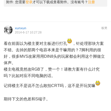
附件:
您需要
登录
才可以下载或查看附件。没有账号？
注册
xunxun
板凳
2014-6-17 10:27:28
看在前面以为楼主要对主板进行打孔
，针处理那块方案
不错。去掉的那两个电容本来是干嘛用的？7脚利用的很
好，很多MVS改家用用DIN8头的玩家都会利用这个脚做立
体声。
楼主电视竟然改RGB了，赞一个！请教方案有什么计究
吗？比如对应不同电脑的话。
记得楼主不是说不怎么敢拍CRT吗，这不是开玩笑嘛
& J(
B- F! f t$ F% [9 {+ Q. d) }
期待下文的色差和S端子。