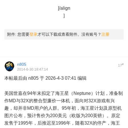
* U7 Y! D* c& r
[/align
]
附件:
您需要
登录
才可以下载或查看附件。没有账号？
注册
n805
#
17
2014-6-30 18:47:14
本帖最后由 n805 于 2026-4-3 07:41 编辑
# R; ]* ~. P3 O+ F) a6 X
美国世嘉在94年末拟定了海王星（Neptune）计划，准备制
作MD与32X的整合型廉价一体机，面向对32X游戏有兴
趣，却并非MD用户的人群。95年初，海王星计划及原型机
图片公布，预计售价为200美元（欧版为200英镑）。原定
发售于1995年，后推迟至1996年，随着32X的停产，海王