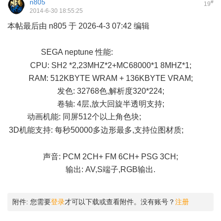
n805
#
19
2014-6-30 18:55:25
本帖最后由 n805 于 2026-4-3 07:42 编辑
' d7 i0 G3 w) ^$ p) j1 v
SEGA neptune 性能:
) E$ x4 A0 r7 ]0 }, U2 k+ v
CPU: SH2 *2,23MHZ*2+MC68000*1 8MHZ*1;
RAM: 512KBYTE WRAM + 136KBYTE VRAM;
发色: 32768色,解析度320*224;
卷轴: 4层,放大回旋半透明支持;
动画机能: 同屏512个以上角色块;
4 |' V- ?3 c- S5 s$ W
3D机能支持: 每秒50000多边形最多,支持位图材质;
' a' P6 G; n'
\
声音: PCM 2CH+ FM 6CH+ PSG 3CH;
输出: AV,S端子,RGB输出.
附件:
您需要
登录
才可以下载或查看附件。没有账号？
注册