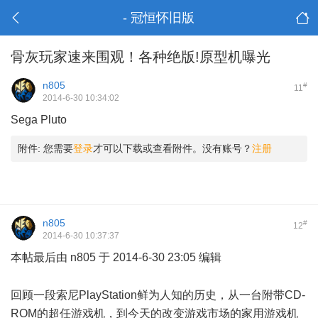
- 冠恒怀旧版
骨灰玩家速来围观！各种绝版!原型机曝光
n805
#
11
2014-6-30 10:34:02
Sega Pluto
1 G$ y. W$ g1 `# ~: I6 ^& V
附件:
您需要
登录
才可以下载或查看附件。没有账号？
注册
n805
#
12
2014-6-30 10:37:37
本帖最后由 n805 于 2014-6-30 23:05 编辑
- W6 H0 _: B+ d; _( b# _+ B) i
回顾一段索尼PlayStation鲜为人知的历史，从一台附带CD-
ROM的超任游戏机，到今天的改变游戏市场的家用游戏机