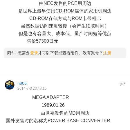
由NEC发售的PCE用周边
是世界上最早使用CD-ROM媒体的家用机周边
CD-ROM存储方式与ROM卡带相比
虽然数据访问速度较慢（会产生读取时间）
但是也有容量大、成本低、量产时间短等优点
售价57300日元
& V% N3 a* t5 {2 S' O% X6 S
附件:
您需要
登录
才可以下载或查看附件。没有账号？
注册
n805
#
34
2014-7-3 23:43:15
MEGA ADAPTER
6 U% I& U9 k( V1 t
1989.01.26
( ^' E" {* n( L$ d
由世嘉发售的MD用周边
国外发售时的名称为POWER BASE CONVERTER
$ [8 U9 \)
\3 e( y