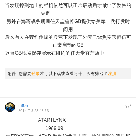
当发现摔到地上的样机依然可以正常启动后才做出了发售的
决定
: d$ L8 ?! g; W) D5 e$ ~) |. A
另外在海湾战争期间任天堂曾将GB提供给美军士兵打发时
间用
后来有人在轰炸倒塌的兵营下发现了外壳已烧焦变形但仍可
正常启动的GB
这台GB现被保存展示在纽约的任天堂直营店中
; u* `& G2 u1 P9
h/ k' \8 C
附件:
您需要
登录
才可以下载或查看附件。没有账号？
注册
n805
#
37
2014-7-3 23:48:33
ATARI LYNX
( f" ^- S; A0 V- {( i* Q
1989.09
7 X9 c7 M1 t, |; R