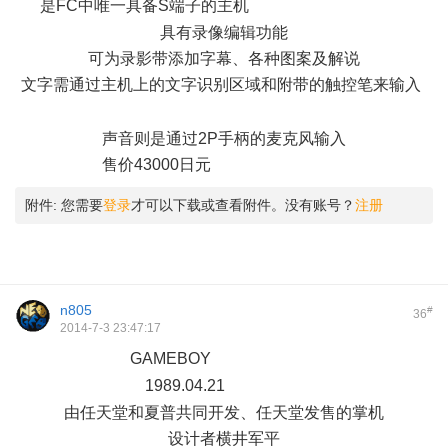
是FC中唯一具备S端子的主机
8 `) W1 G! V! _( [( g& x2 R2 @
具有录像编辑功能
可为录影带添加字幕、各种图案及解说
文字需通过主机上的文字识别区域和附带的触控笔来输入
7
\8 M0 O9 c& G& k: P$ ~, ~
声音则是通过2P手柄的麦克风输入
售价43000日元
0 }5 s m& R: P$ ]$ a' l9 d
附件:
您需要
登录
才可以下载或查看附件。没有账号？
注册
n805
#
36
2014-7-3 23:47:17
GAMEBOY
6 ^- \' Q1 w8 [3 N' j: j
1989.04.21
0 m/ h) Q2 _ x
由任天堂和夏普共同开发、任天堂发售的掌机
设计者横井军平