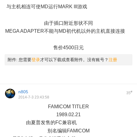
与主机相连可使MD运行MARK III游戏
7 R" X3 c$ o8 N# f; e3 F. z;
}2 ?
由于插口附近形状不同
MEGA ADAPTER不能与MD初代机以外的主机直接连接
5 U!
f& }3 r. O' }" o( r; {
售价4500日元
附件:
您需要
登录
才可以下载或查看附件。没有账号？
注册
n805
#
35
2014-7-3 23:43:58
FAMICOM TITLER
1989.02.21
由夏普发售的FC兼容机
^, {0 z, [$ W) _/ H$ J
别名编辑FAMICOM