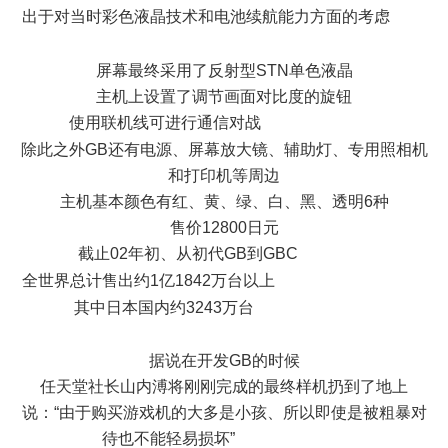
出于对当时彩色液晶技术和电池续航能力方面的考虑
; y4 b&
R- H4 A! G$ }" N* _7 Y5 F6 e
屏幕最终采用了反射型STN单色液晶
主机上设置了调节画面对比度的旋钮
使用联机线可进行通信对战
7 R4 J0 q- f0 Y# M0 S
除此之外GB还有电源、屏幕放大镜、辅助灯、专用照相机
和打印机等周边
主机基本颜色有红、黄、绿、白、黑、透明6种
售价12800日元
截止02年初、从初代GB到GBC
0 l: h; j4 v' k! `
全世界总计售出约1亿1842万台以上
l" J" j$ z1 c& B9 K0 s4 E) N
其中日本国内约3243万台
7 o. D% G/ |. s) _! M- ?
据说在开发GB的时候
任天堂社长山内溥将刚刚完成的最终样机扔到了地上
说：“由于购买游戏机的大多是小孩、所以即使是被粗暴对
待也不能轻易损坏”
7 ?# ^3 m% H0 M/ Q