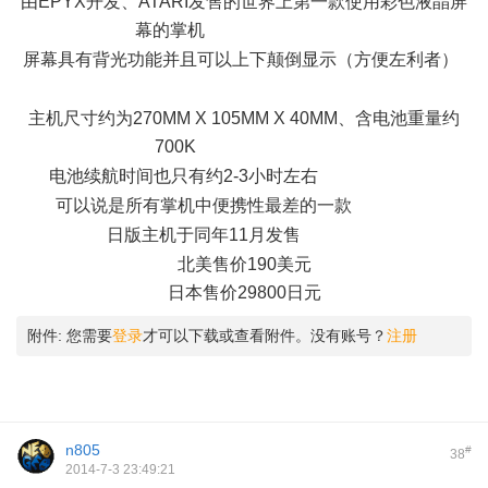
由EPYX开发、ATARI发售的世界上第一款使用彩色液晶屏
幕的掌机
# k+ T% b9 ~; e# R) d5 N
屏幕具有背光功能并且可以上下颠倒显示（方便左利者）
6
\& ^, ?; b! n2 W4 n
主机尺寸约为270MM X 105MM X 40MM、含电池重量约
700K
" j# I: W3 Y* y/ \# ^- H A
电池续航时间也只有约2-3小时左右
$ d/ A' E; i; b5 o# T; S
可以说是所有掌机中便携性最差的一款
4 r8 B( P5 ]- ~
日版主机于同年11月发售
- }1 ]" f: H9 \; q
北美售价190美元
日本售价29800日元
附件:
您需要
登录
才可以下载或查看附件。没有账号？
注册
n805
#
38
2014-7-3 23:49:21