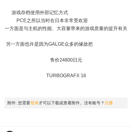
L+ s+ _! _4 e" R
游戏存档使用外部记忆方式
' A2 i% S3 ]9 u4 k, _) D0 W/ g2 @
PCE之所以当时在日本非常受欢迎
2 u$ n* y9 U. k* B
一方面是与主机的性能、大容量带来的游戏质量的提升有关
$ z' |$ f1 M6 z6 v
另一方面也许是因为GALGE众多的缘故把
6 \! B( [9 X, z6 A! o, [6
o' E
售价24800日元
$ x1 e3 _0 k1 @# T* y/ o
TURBOGRAFX 16
X% L$ Q! R1 ?8 N: X, y; Z
附件:
您需要
登录
才可以下载或查看附件。没有账号？
注册