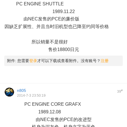
PC ENGINE SHUTTLE
% H* x4 ` ~# b$ R- X8 X% b' q
1989.11.22
由NEC发售的PCE的廉价版
0 h; c+ h5 K1 W
因缺乏扩展性、并且当时旧机型也已降至约同等价格
1 {& u( u;
`* Z5 l8 p+ y0 K( C. z
所以销量不是很好
2 A' Y' x/ k' X2 }9 T
售价18800日元
附件:
您需要
登录
才可以下载或查看附件。没有账号？
注册
n805
#
39
2014-7-3 23:50:19
PC ENGINE CORE GRAFX
5 C+ q: o; c& `
1989.12.08
8 E, p4 X3 A0 a* X
由NEC发售的PCE的改进型
机身为深灰色、机身文字为蓝色