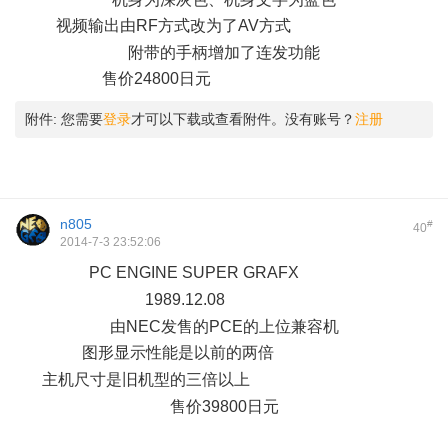
视频输出由RF方式改为了AV方式
* ~1 ]- F, U! Q! b, W
附带的手柄增加了连发功能
售价24800日元
# t" f: w5 m* X$ d* ?' u$ h
附件:
您需要
登录
才可以下载或查看附件。没有账号？
注册
n805
#
40
2014-7-3 23:52:06
PC ENGINE SUPER GRAFX
. Z) h, |$ |) }
1989.12.08
5 V$ c& k. v3 c
由NEC发售的PCE的上位兼容机
图形显示性能是以前的两倍
% r( T: s3 t6 H+ V
主机尺寸是旧机型的三倍以上
0 o7 r$ v+ |/ o- i! L0 O0 i! w; ~
售价39800日元