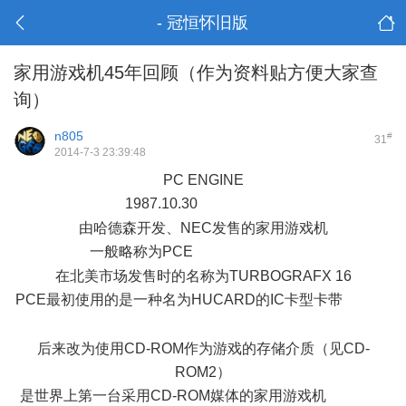
- 冠恒怀旧版
家用游戏机45年回顾（作为资料贴方便大家查
询）
n805
#
31
2014-7-3 23:39:48
PC ENGINE
1987.10.30
+ r4 q' s4 G+ y6 y
由哈德森开发、NEC发售的家用游戏机
一般略称为PCE
+ f1 p0 M+ v$ t8 b- [2 t9 u
在北美市场发售时的名称为TURBOGRAFX 16
PCE最初使用的是一种名为HUCARD的IC卡型卡带
+ g0 s+ t$
r& K f. P/ E
后来改为使用CD-ROM作为游戏的存储介质（见CD-
ROM2）
是世界上第一台采用CD-ROM媒体的家用游戏机
5 k( H* J. q&