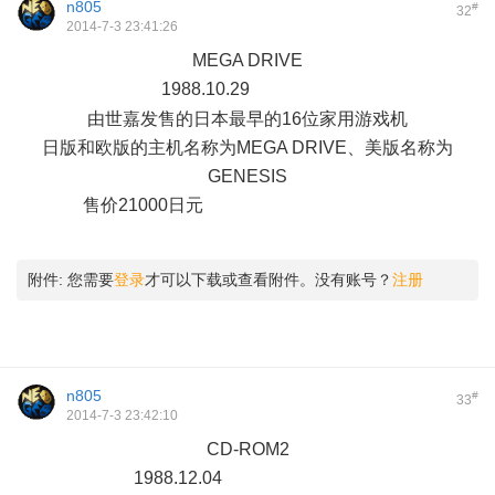
n805
#
32
2014-7-3 23:41:26
MEGA DRIVE
1988.10.29
8 ^# \$ X. _4 ~
由世嘉发售的日本最早的16位家用游戏机
日版和欧版的主机名称为MEGA DRIVE、美版名称为
GENESIS
售价21000日元
$ C) |% b' ^& O/ J6 E) M. c5 ~+ a. Q
2 S1 q3 H# y7 c M$ F
附件:
您需要
登录
才可以下载或查看附件。没有账号？
注册
n805
#
33
2014-7-3 23:42:10
CD-ROM2
1988.12.04
; Y6 ^. z5 d, d0 R& c4 K