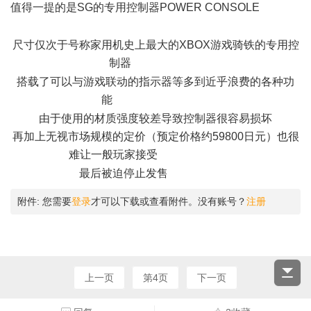
值得一提的是SG的专用控制器POWER CONSOLE
, k- i+ X! W,
h* [0 L1 Z
尺寸仅次于号称家用机史上最大的XBOX游戏骑铁的专用控
制器
6 [ {' h- W" O0 U, C
搭载了可以与游戏联动的指示器等多到近乎浪费的各种功
能
- j% e% C( [" |) x' ]& ~9 n, }
由于使用的材质强度较差导致控制器很容易损坏
再加上无视市场规模的定价（预定价格约59800日元）也很
难让一般玩家接受
1 N6 k" Z& E$ K& z0 m
最后被迫停止发售
: g% {; F# ~- N/ Q
附件:
您需要
登录
才可以下载或查看附件。没有账号？
注册
上一页
第4页
下一页