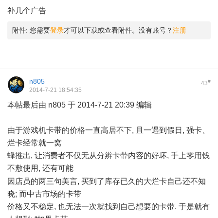
补几个广告
* U8 c- ~$ f# J9 b' J
附件:
您需要
登录
才可以下载或查看附件。没有账号？
注册
n805
#
43
2014-7-21 18:54:35
本帖最后由 n805 于 2014-7-21 20:39 编辑
由于游戏机卡带的价格一直高居不下, 且一遇到假日, 强卡、
烂卡经常就一窝
蜂推出, 让消费者不仅无从分辨卡带内容的好坏, 手上零用钱
不敷使用, 还有可能
" s% u. Q* r8 S- ]7 p9 J; j
因店员的两三句美言, 买到了库存已久的大烂卡自己还不知
晓; 而中古市场的卡带
价格又不稳定, 也无法一次就找到自己想要的卡带. 于是就有