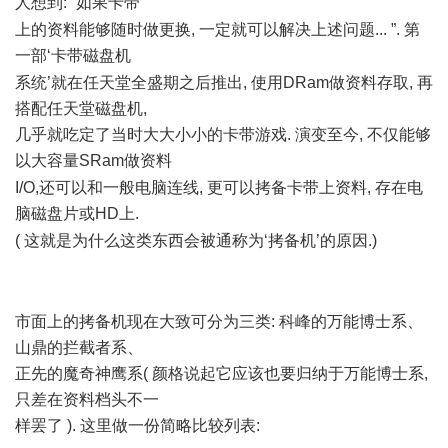
人想到: “如果卡带
. P/ m' C. o1 }; g
上的资料能够随时做更换, 一定就可以解决上述问题... ”. 第
一部‘卡带磁盘机
1 C9 P* O6 T" G' y6 M
系统’就在任天堂全盛期之后推出, 使用DRam做资料存取, 再
搭配任天堂磁盘机,
几乎就吃定了当时大大小小的卡带游戏. 演变至今, 不仅能够
以大容量SRam做资料
+ w, ?) g) E6 e& b$ f: [. ]
I/O,还可以和一般电脑连线, 更可以拷备卡带上资料, 存在电
脑磁盘片或HD上.
. I0 s$ F' R! i* B) w3 V# s. F
( 这就是为什么这类东西会被通称为‘拷备机’的原因.)
, n4 z& ~0
@: C
2 c$ k z7 T) h Y1 U0 Z3 C5 S
市面上的拷备机现在大致可分为三类: 科峰的万能博士系、
山鼎的拦截者系、
正先的魔奇神鹰系( 颜格说起它应该也要归纳于万能博士系,
只差在资料档头不一
样罢了 ). 这里做一份简略比较列表:
E, {% ~6 G7 E! s( `