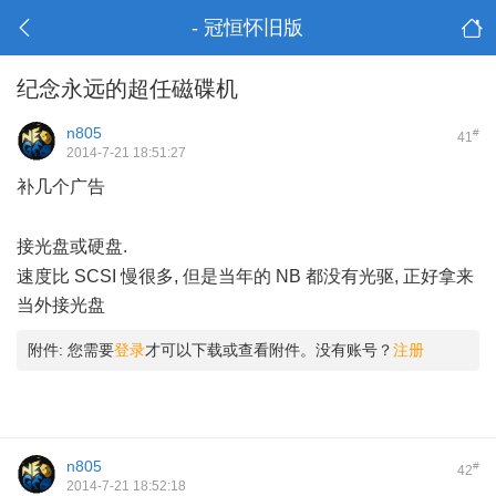
- 冠恒怀旧版
纪念永远的超任磁碟机
n805
#
41
2014-7-21 18:51:27
补几个广告
1 g* e- E L; |! [0 E& J
H2 d0 e$ l8 Q2 \1 f0 N; v
接光盘或硬盘.
( V0 G. ^; m H2 C# g4 _- Z
速度比 SCSI 慢很多, 但是当年的 NB 都没有光驱, 正好拿来
当外接光盘
$ v9 [2 T) Z/ n8 c3 r) v! V
附件:
您需要
登录
才可以下载或查看附件。没有账号？
注册
n805
#
42
2014-7-21 18:52:18