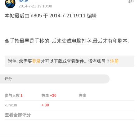
n805
#
45
2014-7-21 19:10:08
本帖最后由 n805 于 2014-7-21 19:11 编辑
3 D5 h; i0 Z. ]9 x9 H*
n7 _( m
, R: k0 P2 {; I/ e3 Y* l; A& L3 Y& v
金手指最早是手抄的, 后来变成电脑打字,最后才有印刷本.
附件:
您需要
登录
才可以下载或查看附件。没有账号？
注册
评分
参与人数
1
热血
+30
理由
xunxun
+ 30
查看全部评分