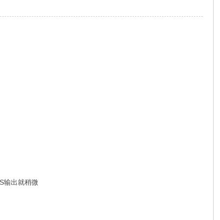
S输出就稍微
% m. d) O+ ]) H7 Y- I, |