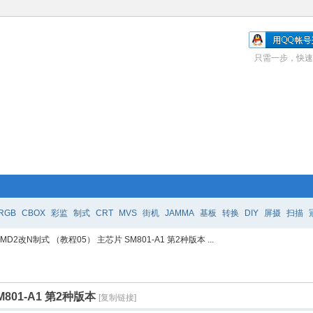
只需一步，快速
RGB
CBOX
彩监
制式
CRT
MVS
街机
JAMMA
基板
转换
DIY
屏摄
扫描
MD2改N制式 （教程05） 主芯片 SM801-A1 第2种版本 ...
801-A1 第2种版本
[复制链接]