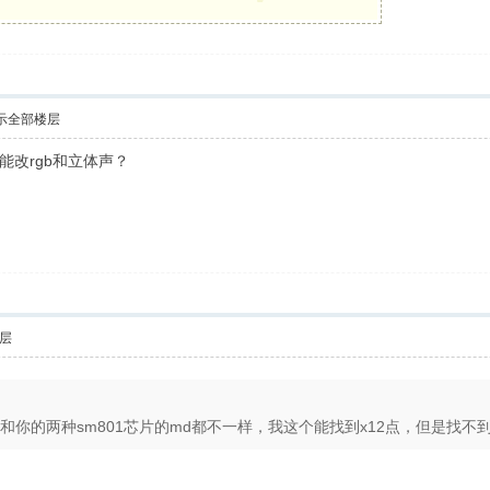
示全部楼层
d能改rgb和立体声？
层
你的两种sm801芯片的md都不一样，我这个能找到x12点，但是找不到x15