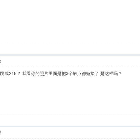
层
跳成X15？ 我看你的照片里面是把3个触点都短接了 是这样吗？
层