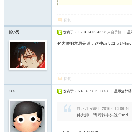
回复
孤い刃
发表于 2017-3-14 05:43:58
来自手机
|
显
孙大师的意思是说，这种sm801-a1的m
回复
e76
发表于 2024-10-27 19:17:07
|
显示全部楼
孤い刃 发表于 2016-6-13 06:46
孙大师，请问我手头这个md，和
/ b' \4 Z; C7 `# M+ ]