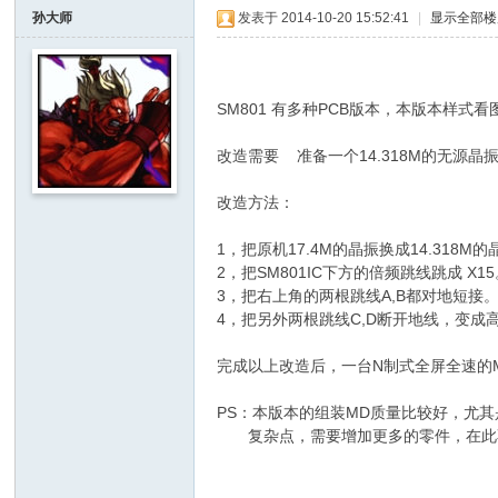
I
孙大师
发表于 2014-10-20 15:52:41
|
显示全部楼
Y
8 g, ] W# K( l- {
[
1 r( R& h$ W5 i# l" J
V
SM801 有多种PCB版本，本版本样式看
% R9 u- u) z$ M( d: H ~& r7 G5 H) ]
G
改造需要 准备一个14.318M的无源晶振
D
改造方法：
I
% n0 g9 M5 i+ \ W9 T
Y
1，把原机17.4M的晶振换成14.318M的
] -
2，把SM801IC下方的倍频跳线跳成 X1
3，把右上角的两根跳线A,B都对地短接
Vi
4，把另外两根跳线C,D断开地线，变成
de
完成以上改造后，一台N制式全屏全速的
o
G
PS：本版本的组装MD质量比较好，尤
a
复杂点，需要增加更多的零件，在此
m
* p8 n$ e# v4 ~- ^9 A
e