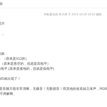
层
本帖最后由 孙大师 于 2014-10-20 16:02 编辑
图片
8 z- v. M, X5 n! G+ `- C6 A* b' Z
 。
J: `9 m' J* N4 d6 E
晶振.
5。（原来是X12的）
# k4 N5 J2 h% z$ N/ b9 \
。（原来是悬空的，也就是高电平）
' u7 u+ w' @% j: k" {# H
高电平.(原来是接地的，也就是低电平)
k+ i* D. P+ b, _$ w* \
MD就出现了！
其是音频方面非常清晰，无爆音！无数据音！而其他的改造如立体声，RGB
不再解释。
* `+ Y8 x4 U; }+ s% U& U ]" b