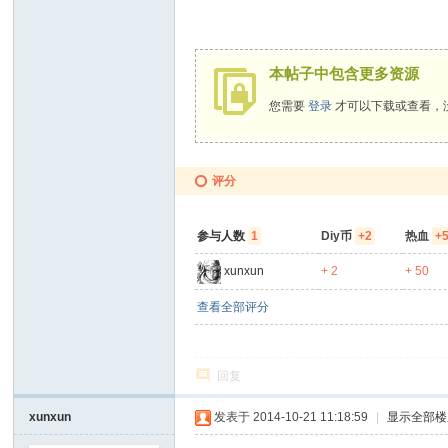
" w4 S% ]( z9 n6 c
D
o
本帖子中包含更多资源
It
您需要
登录
才可以下载或查看，
Y
ou
rs
评分
elf
参与人数
1
Diy币
+2
热血
+
xunxun
+ 2
+ 50
查看全部评分
回复
xunxun
发表于 2014-10-21 11:18:59
|
显示全部楼