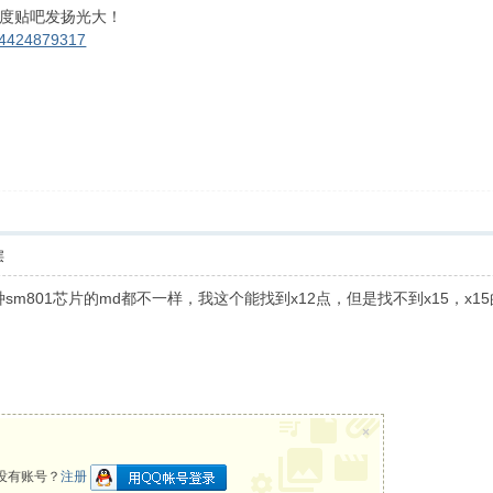
度贴吧发扬光大！
p/4424879317
层
sm801芯片的md都不一样，我这个能找到x12点，但是找不到x15，
×
没有账号？
注册