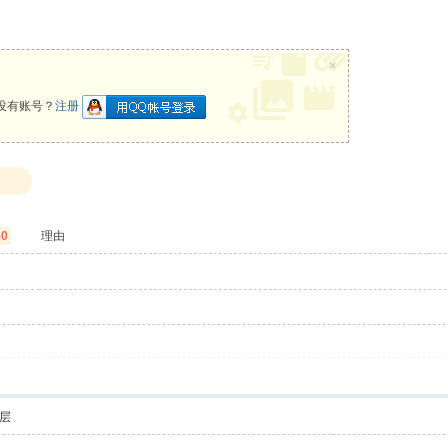
×
没有账号？
注册
50
理由
层