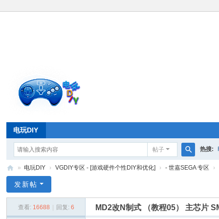
电玩DIY
热搜:
帖子
搜
»
电玩DIY
›
VGDIY专区 - [游戏硬件个性DIY和优化]
›
- 世嘉SEGA 专区
›
索
电
发新帖
玩
MD2改N制式 （教程05） 主芯片 SM
查看:
16688
|
回复:
6
D