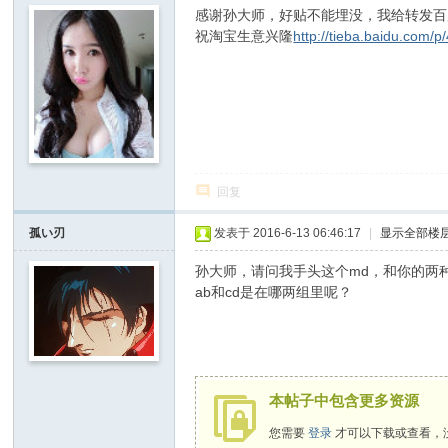
感谢孙大师，好贴不能埋没，我给转发百
祝淘宝生意兴隆
http://tieba.baidu.com/
回复
孤い刃
发表于 2016-6-13 06:46:17
|
显示全部楼
孙大师，请问我手头这个md，和你的两种
ab和cd是在哪两组里呢？
" Q: R, C; B/ Y3 e M1 Y
5 C9 W8 T- |3 O- d R3 h
本帖子中包含更多资源
您需要
登录
才可以下载或查看，