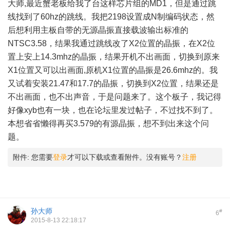
大师,最近蟹老板给我了台这样芯片组的MD1，但是通过跳
线找到了60hz的跳线。我把2198设置成N制编码状态，然
后想利用主板自带的无源晶振直接载波输出标准的
NTSC3.58，结果我通过跳线改了X2位置的晶振，在X2位
置上安上14.3mhz的晶振，结果开机不出画面，切换到原来
X1位置又可以出画面,原机X1位置的晶振是26.6mhz的。我
又试着安装21.47和17.7的晶振，切换到X2位置，结果还是
不出画面，也不出声音，于是问题来了。这个板子，我记得
好像xyb也有一块，也在论坛里发过帖子，不过找不到了。
本想省省懒得再买3.579的有源晶振，想不到出来这个问
题。
附件:
您需要
登录
才可以下载或查看附件。没有账号？
注册
孙大师
#
6
2015-8-13 22:18:17