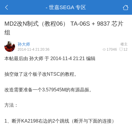
- 世嘉SEGA 专区
MD2改N制式（教程06） TA-06S + 9837 芯片
组
孙大师
楼主
2014-11-4 21:20:36
17046
12
本帖最后由 孙大师 于 2014-11-4 21:21 编辑
8 d7 R" R) [9 U' J! f' n q
抽空做了这个板子改NTSC的教程。
' y( {) P. J @
改造需要准备一个3.579545M的有源晶振。
方法：
4 b+ m2 G7 P0 \& ]$ ~
* T) L! U* h4 m; h
1、断开KA2198右边的2个跳线（断开与下面的连接）
9 G(
k# K$ C% |$ n