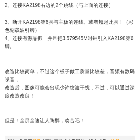
2、连接KA2198右边的2个跳线（与上面的连接）
+ g) X/ N5 {$
\+ v% d# Z2 J% u
3、断开KA2198第6脚与主板的连线、或者翘起此脚！（彩
色副载波引脚）
4、连接有源晶振，并且把3.579545M时钟引入KA2198第6
脚。
6 [# A5 t5 a* F7 x2 Z) z
1 h: ?7 D1 X, z
改造比较简单，不过这个板子做工质量比较差，音频有数码
噪音，
改造后，图像可能会出现少许纹波干扰，不过，可以通过深
度改造改良！
. s# |1 t( D9 T& O6 A3 ], o
但是！全屏全速让人陶醉，凑合吧！
2 I6 a0 |$ R2 R