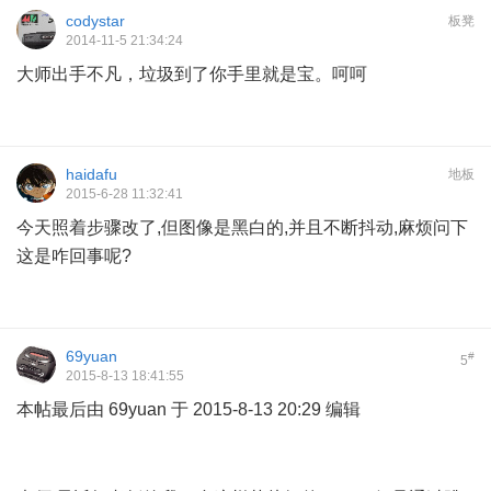
codystar
板凳
2014-11-5 21:34:24
大师出手不凡，垃圾到了你手里就是宝。呵呵
haidafu
地板
2015-6-28 11:32:41
今天照着步骤改了,但图像是黑白的,并且不断抖动,麻烦问下
这是咋回事呢?
69yuan
#
5
2015-8-13 18:41:55
本帖最后由 69yuan 于 2015-8-13 20:29 编辑
* L1 u# m+ c6 S!
h9 e4 n+ O8 \! v6 k, u
/ J9 R" r0 d2 l' @% L9 B9 ^: b+ y" u