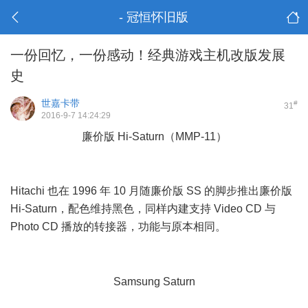
- 冠恒怀旧版
一份回忆，一份感动！经典游戏主机改版发展
史
世嘉卡带
#
31
2016-9-7 14:24:29
廉价版 Hi-Saturn（MMP-11）
5 d& O, {3 B+ }3 B
Hitachi 也在 1996 年 10 月随廉价版 SS 的脚步推出廉价版
Hi-Saturn，配色维持黑色，同样内建支持 Video CD 与
Photo CD 播放的转接器，功能与原本相同。
- U$ W; ?2 N2 q.
G4 H! L# r0 _( A
Samsung Saturn
# |! p! m' W+ |. \! D* o