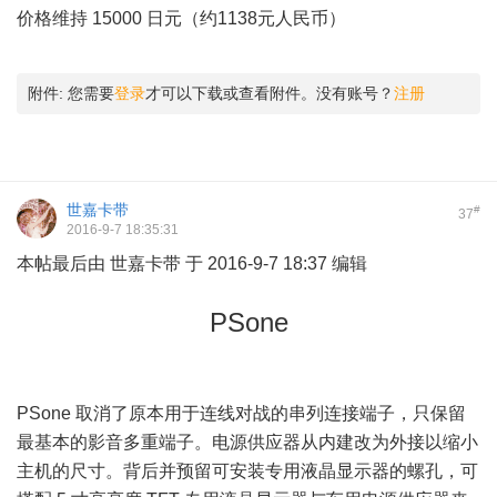
价格维持 15000 日元（约1138元人民币）
+ Y y7 \9 o; e f! F2 Q(
]
附件:
您需要
登录
才可以下载或查看附件。没有账号？
注册
世嘉卡带
#
37
2016-9-7 18:35:31
本帖最后由 世嘉卡带 于 2016-9-7 18:37 编辑
3 |4 m2 R; F3 J( [
PSone
+ \# [6 Y0 L$ c' b
PSone 取消了原本用于连线对战的串列连接端子，只保留
最基本的影音多重端子。电源供应器从内建改为外接以缩小
主机的尺寸。背后并预留可安装专用液晶显示器的螺孔，可