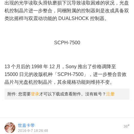
出现的光学读取头滑轨磨损下沉导致读取困难的状况，光盘
机控制晶片进一步整合，同梱附属的控制器则是改成具备双
类比摇桿与双震动功能的 DUALSHOCK 控制器。
& [1 u# |0
B5 o+ O6 Z0 p7 K2 R
% a% ]: `/ a# ^6 O, |- E! c* P6 a
SCPH-7500
* T+ X) g) @" Z" s4 O g9 m
4 V2 f, f- i) b% o" ^0 I
13 个月后的 1998 年 12 月，Sony 推出了价格调降至
15000 日元的改版机种「SCPH-7500」，进一步整合音效
晶片与光盘机控制晶片，其余规格功能则维持不变。
附件:
您需要
登录
才可以下载或查看附件。没有账号？
注册
世嘉卡带
#
36
2016-9-7 18:26:48