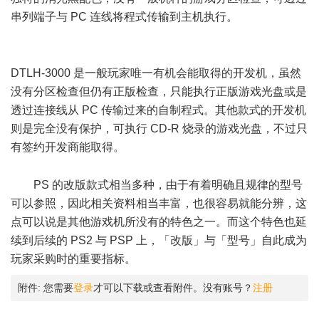
串列端子与 PC 连线将程式传输到主机执行。
- O8 H7 R. Q% }- J
DTLH-3000 是一般玩家唯一有机会能取得的开发机，虽然
没有分区检查但仍有正版检查，只能执行正版游戏光盘或是
透过连接线从 PC 传输过来的自制程式。其他款式的开发机
则是完全没有保护，可执行 CD-R 烧录的游戏光盘，不过只
有签约开发商能取得。
9 |7 N& `- f8 W7 p9 C5 d- J
PS 的改版款式相当多种，由于有着明确且规律的型号
可以参照，因此相关资料相当丰富，也很容易就能分辨，这
点可以说是其他游戏机所没有的特色之一。而这个特色也延
续到后续的 PS2 与 PSP 上，「改版」与「型号」自此成为
玩家采购时的重要指标。
! R0 P3 r+ T9 h. T- D2 S' R9 p
附件:
您需要
登录
才可以下载或查看附件。没有账号？
注册