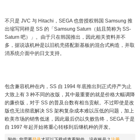
不只是 JVC 与 Hitachi，SEGA 也曾授权韩国 Samsung 推
出缩写同样是 SS 的「Samsung Saturn（姑且简称为 SS-
Saturn 吧）」。由于只在韩国推出，因此相关资料并不
多，据说该机种是以旧机壳搭配新基板的混合式构造，并取
消系统介面中的日文支持。
$ _; L, i/ A! Q/ D3 U
' u _* t, `* E. x. C* t& N0 e
包含兼容机种在内，SS 自 1994 年底推出到正式停产为止
大致上有 3 种不同的改版，其中最重要的就是价格大幅调降
的廉价版，对于 SS 的普及台数有相当贡献。不过即使是改
版也无法彻底解决 SS 架构复杂成本难以压低的问题，加上
欧美市场的销售低迷，因此最后仍以失败告终，SEGA 于是
自 1997 年起开始将重心转移到后继机种的开发。
附件:
您需要
登录
才可以下载或查看附件。没有账号？
注册