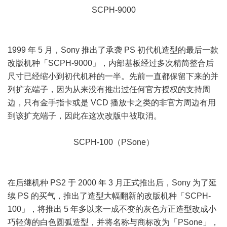
SCPH-9000
& i( I. r* i& g# Q8 D* g
1999 年 5 月，Sony 推出了承袭 PS 初代机造型的最后一款
改版机种「SCPH-9000」，内部基板经过多次精简整合后
尺寸已经缩小到初代机种的一半。先前一直都保留下来的并
列扩充端子，因为从来没有推出过任何官方授权的支持周
边，只有金手指卡或是 VCD 播放卡之类的非官方周边有用
到该扩充端子，因此在这次改版中被取消。
SCPH-100（PSone）
! X" u/ j$ O5 @4 X m8 V1 n
9 T3 L( J y4 B5 j% @$ V9 |
在后继机种 PS2 于 2000 年 3 月正式推出后，Sony 为了延
续 PS 的买气，推出了造型大幅翻新的改版机种「SCPH-
100」，将推出 5 年多以来一成不变的灰色方正造型改成小
巧轻薄的白色圆弧造型，并将名称与商标改为「PSone」，