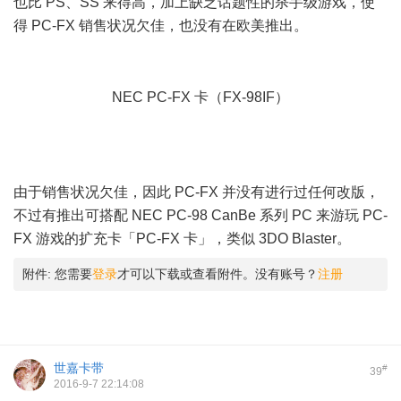
也比 PS、SS 来得高，加上缺乏话题性的杀手级游戏，使
得 PC-FX 销售状况欠佳，也没有在欧美推出。
; u$ H8 `! F3 N0
c
NEC PC-FX 卡（FX-98IF）
9 a3 W5 }9 O' u" q* }
0 t2 x7 [7 _+ f' G( G
由于销售状况欠佳，因此 PC-FX 并没有进行过任何改版，
不过有推出可搭配 NEC PC-98 CanBe 系列 PC 来游玩 PC-
FX 游戏的扩充卡「PC-FX 卡」，类似 3DO Blaster。
附件:
您需要
登录
才可以下载或查看附件。没有账号？
注册
世嘉卡带
#
39
2016-9-7 22:14:08