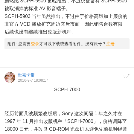
虽然比 SCPH-5500 更晚推出，不过仍配备有 SCPH-5500
被取消掉的标准 AV 影音端子。
SCPH-5903 当年虽然推出，不过由于价格高昂加上廉价的
非官方 VCD 播放扩充周边充斥市面，因此销售台数有限，
后续也没有继续推出改版新机种。
附件:
您需要
登录
才可以下载或查看附件。没有账号？
注册
世嘉卡带
#
35
2016-9-7 18:08:17
SCPH-7000
9 s) g# `( M( A" i7 b d5 g
1 `2 M, l; p* l/ R) ]7 z* p6 q# D
经历前面几波频繁改版后，Sony 这次间隔 1 年之久才在
1997 年 11 月推出改版机种「SCPH-7000」，价格调降至
18000 日元，并改良 CD-ROM 光盘机以避免先前机种经常