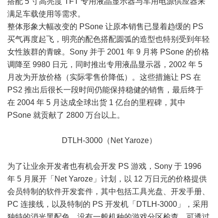
搭配 5 寸高亮度 TFT 专用液晶显示器与车用电源供应器来
满足车载使用等需求。
整体形象大幅改变的 PSone 让原本销售已显着趋缓的 PS
买气再度起飞，明亮的配色搭配圆弧的造型也特别受到年轻
女性族群的青睞。Sony 并于 2001 年 9 月将 PSone 的价格
调降至 9980 日元，同时推出专用液晶显示器，2002 年 5
月改为开放价格（实际零售价降低）。这些措施让 PS 在
PS2 推出后很长一段时间仍能保持稳健的销售，最后终于
在 2004 年 5 月达成全球出货 1 亿台的里程碑，其中
PSone 就贡献了 2800 万台以上。
DTLH-3000（Net Yaroze）
( D4 W% E" D+ B/ V4 D- v- H
为了让业余开发者也有机会开发 PS 游戏，Sony 于 1996
年 5 月展开「Net Yaroze」计划，以 12 万日元的价格提供
会员特制的软件开发套件，其中包括工具光盘、开发手册、
PC 连接线，以及特制的 PS 开发机「DTLH-3000」，采用
独特的消光黑配色，没有一般机种的游戏分区检查，可透过