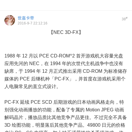
世嘉卡带
#
38
2016-9-7 22:12:16
【NEC 3D-FX】
x, c: N) Q, x0 b% g
7 i: A* N& t v* A
1988 年 12 月以 PCE CD-ROM^2 首开游戏机大容量光盘
应用先河的 NEC，在 1994 年的次世代主机战争中也没有
缺席，于 1994 年 12 月正式推出采用 CD-ROM 为标准储存
媒体的 PCE 后继机种「PC-FX」，并首度在游戏机采用个
人电脑常见的直立式设计。
7 `( R: ?, \# ]' B2 ?+ o5 }
PC-FX 延续 PCE SCD 后期游戏的日本动画风格走向，特
别强化动画播放的功能，配备了专属的 Motion JPEG 动画
解码晶片，播放品质比其他竞争产品更佳。不过完全不具备
3D 绘图功能，明显落后其他竞争产品。49800 日元的价格