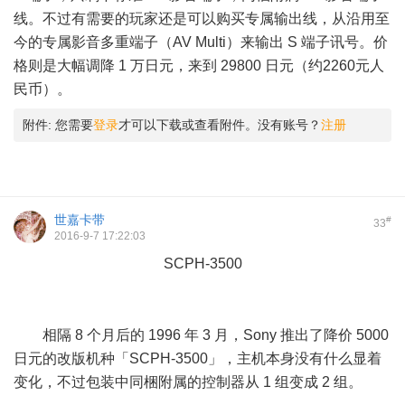
线。不过有需要的玩家还是可以购买专属输出线，从沿用至
今的专属影音多重端子（AV Multi）来输出 S 端子讯号。价
格则是大幅调降 1 万日元，来到 29800 日元（约2260元人
民币）。
附件:
您需要
登录
才可以下载或查看附件。没有账号？
注册
世嘉卡带
#
33
2016-9-7 17:22:03
SCPH-3500
4 A! G! Y3 n# y- @, e- C7 H- d
相隔 8 个月后的 1996 年 3 月，Sony 推出了降价 5000
日元的改版机种「SCPH-3500」，主机本身没有什么显着
变化，不过包装中同梱附属的控制器从 1 组变成 2 组。