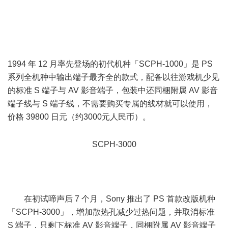
) [, M: O- k: o) P: E" {
4 A0 J2 A' C. }' n& @
3 D5 ?, f5 s& B0 ?. H* V
1994 年 12 月率先登场的初代机种「SCPH-1000」是 PS
系列全机种中输出端子最齐全的款式，配备以往游戏机少见
的标准 S 端子与 AV 影音端子，包装中还同梱附属 AV 影音
端子线与 S 端子线，不需要购买专属的线材就可以使用，
价格 39800 日元（约3000元人民币）。
) l' x, t3 s. P3 e3 g0 r5 q
) E& u0 Q3 T9 \2 D8 k( T$ w
SCPH-3000
5 ~+ C) T) d9 Z c3 X! d& y
& l( h: ]( p8 q' b
" X: m# c1 v9 x6 W- K" I+ a6 x
在初试啼声后 7 个月，Sony 推出了 PS 首款改版机种
「SCPH-3000」，增加散热孔减少过热问题，并取消标准
S 端子，只剩下标准 AV 影音端子，同梱附属 AV 影音端子