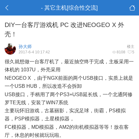
- 其它主机[综合性交流]
DIY一台客厅游戏机 PC 改进NEOGEO X 外
壳！
孙大师
楼主
2017-6-4 10:17:42
8108
5
很久就想做一台客厅机了，最近抽空终于完成，主板采用一
体机的 1037U，外壳采用
: {# _/ R" ~. C) I1 Z" ]& s
NEOGEO X ，由于NGX前面的两个USB接口，实质上就是
一个USB HUB，所以改造不会拆卸
( q$ f5 K: p! H: f" K6 |' n
USB接口，手柄用了两个PS3+USB延长线，一个北通阿修
罗TE无线，安装了WIN7系统
主要玩怀旧游戏，古墓丽影，实况足球，街霸，PS模拟
器，PSP模拟器，土星模拟器，
% ?* X$ k. Z1 F: h3 f) [. t
FC模拟器，MD模拟器，AM2的街机模拟器等等！放在客
厅，休息的时候就玩玩啦。