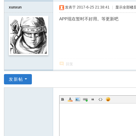
xunxun
发表于 2017-6-25 21:38:41
|
显示全部楼
D
o
APP现在暂时不好用。等更新吧
It
Y
ou
rs
elf
回复
发新帖