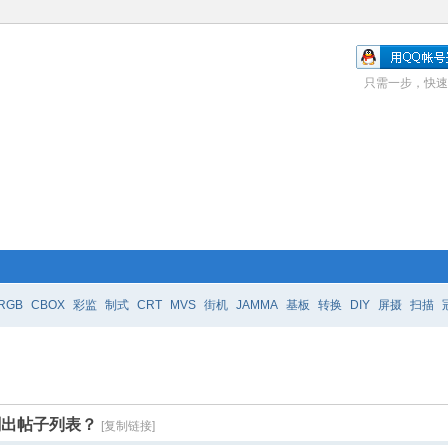
只需一步，快速
RGB
CBOX
彩监
制式
CRT
MVS
街机
JAMMA
基板
转换
DIY
屏摄
扫描
刷出帖子列表？
[复制链接]