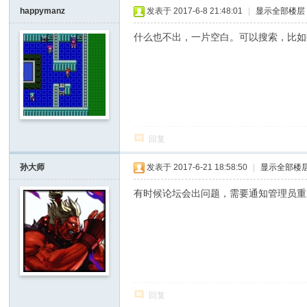
I
happymanz
发表于 2017-6-8 21:48:01
|
显示全部楼层
Y
什么也不出，一片空白。可以搜索，比如
[
V
G
D
I
回复
Y
] -
孙大师
发表于 2017-6-21 18:58:50
|
显示全部楼
Vi
有时候论坛会出问题，需要通知管理员重
de
o
G
a
m
回复
e