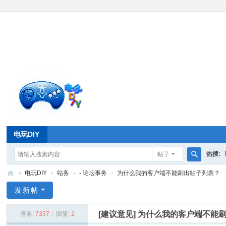
电玩DIY
热搜:
帖子
搜
»
电玩DIY
›
站务
›
- 论坛事务
›
为什么我的客户端不能刷出帖子列表？
索
电
发新帖
玩
[建议意见]
为什么我的客户端不能
查看:
7337
|
回复:
2
D