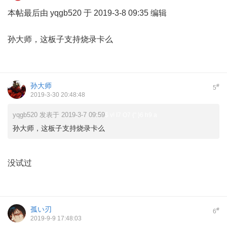
本帖最后由 yqgb520 于 2019-3-8 09:35 编辑
孙大师，这板子支持烧录卡么
孙大师
#
5
2019-3-30 20:48:48
yqgb520 发表于 2019-3-7 09:59
$ v! I7 O7 {" }6 h9 a
孙大师，这板子支持烧录卡么
( `! A% c/ H; _6 e/ h
没试过
孤い刃
#
6
2019-9-9 17:48:03