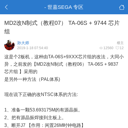
- 世嘉SEGA 专区
MD2改N制式（教程07） TA-06S + 9744 芯片
组
孙大师
楼主
2019-1-18 07:54:40
12560
12
这是个2板机，这种由TA-06S+9XXX芯片组的改法，大同小
异，之前发的【MD2改N制式（教程06） TA-06S + 9837
芯片组 】采用的
7 D K+ q6 R, j; A5 C7 G# J/ ~; i
是另外一种方法（PAL体系)
3 x1 w. w* O: X& R
现在说下正确的改NTSC体系的方法:
' k# {4 \: |; Y% b& O; d
; W0 I4 Q4 J& z0 d$ s( n$ h
1、准备一颗53.693175M的有源晶振。
( I0 v" X4 i2 K2 L* I
2、把有源晶振焊接到主板上。
8 h& F. k1 j2 Z+ c% E l
3、断开J7 【作用：闲置26M时钟电路】
: o1 e. `& x2 y( z