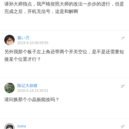
请孙大师指点，我严格按照大师的改法一步步的进行，但是
完成之后，开机无信号，这是和解啊
孤い刃
#
7
2019-9-10 06:59:55
另外我那个板子左上角还带两个开关空位，是不是还需要短
接某个位置才行？
陈记大叔猪
#
8
2020-5-18 23:30:51
请问换那个小晶振能改吗？
cucu
#
9