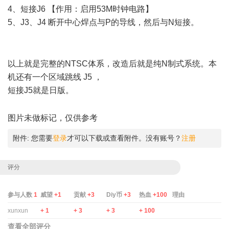
4、短接J6 【作用：启用53M时钟电路】
5、J3、J4 断开中心焊点与P的导线，然后与N短接。
- t' X8
d8 P _. a
3 e8 C* a! ?: Y' i
以上就是完整的NTSC体系，改造后就是纯N制式系统。本
机还有一个区域跳线 J5 ，
短接J5就是日版。
& K* w9 f- L$ _0 C8 s, x
+ F" E' B& k* A" V
图片未做标记，仅供参考
附件:
您需要
登录
才可以下载或查看附件。没有账号？
注册
评分
参与人数
1
威望
+1
贡献
+3
Diy币
+3
热血
+100
理由
xunxun
+ 1
+ 3
+ 3
+ 100
查看全部评分