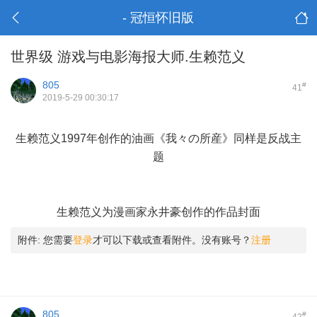
- 冠恒怀旧版
世界级 游戏与电影海报大师.生赖范义
805
#
41
2019-5-29 00:30:17
$ l! C0 V5 j( ^+ L% j7 B
生赖范义1997年创作的油画《我々の所産》同样是反战主
题
生赖范义为漫画家永井豪创作的作品封面
附件:
您需要
登录
才可以下载或查看附件。没有账号？
注册
805
#