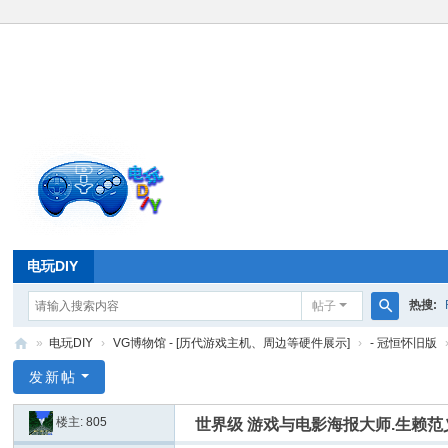
电玩DIY
热搜:
帖子
搜
»
电玩DIY
›
VG博物馆 - [历代游戏主机、周边等硬件展示]
›
- 冠恒怀旧版
索
电
发新帖
玩
楼主:
805
世界级 游戏与电影海报大师.生赖范
D