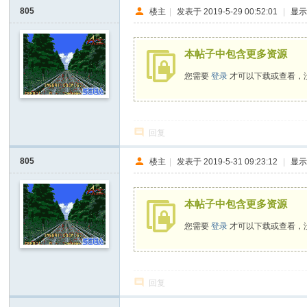
I
805
楼主
|
发表于 2019-5-29 00:52:01
|
显
Y
[
本帖子中包含更多资源
V
您需要
登录
才可以下载或查看，
G
D
I
回复
Y
805
楼主
|
发表于 2019-5-31 09:23:12
|
显
] -
Vi
本帖子中包含更多资源
de
o
您需要
登录
才可以下载或查看，
G
a
回复
m
e