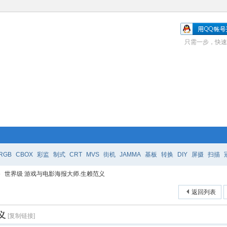
只需一步，快速
RGB
CBOX
彩监
制式
CRT
MVS
街机
JAMMA
基板
转换
DIY
屏摄
扫描
›
世界级 游戏与电影海报大师.生赖范义
返回列表
义
[复制链接]