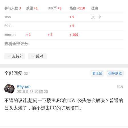
参与人数
3
威望
+1
Diy币
+3
热血
+110
理由
sion
+ 5
顶一个
5911
+ 5
xunxun
+ 1
+ 3
+ 100
查看全部评分
支持
2
反对
全部回复
看全部
倒序浏览
32
69yuan
沙发
2019-5-23 10:05:23
不错的设计,想问一下楼主,FC的15针公头怎么解决？普通的
公头太短了，插不进去FC的扩展接口。