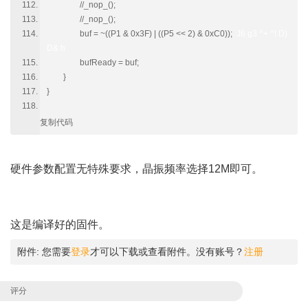
//_nop_();
//_nop_();
buf = ~((P1 & 0x3F) | ((P5 << 2) & 0xC0));
. J6 g3 ^+ ^! D)
D& h
bufReady = buf;
}
}
复制代码
7 K- H$ F# O& y( B
硬件参数配置无特殊要求，晶振频率选择12M即可。
' Z3 E8
N1 ~8 h
& s& ~5 M3 S: ^2 ?3 `/ D B' v
这是编译好的固件。
附件:
您需要
登录
才可以下载或查看附件。没有账号？
注册
评分