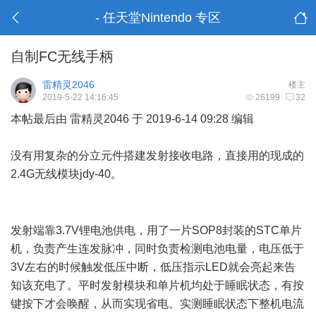
- 任天堂Nintendo 专区
自制FC无线手柄
雷精灵2046
楼主
2019-5-22 14:16:45
26199
32
本帖最后由 雷精灵2046 于 2019-6-14 09:28 编辑
没有用复杂的分立元件搭建发射接收电路，直接用的现成的
2.4G无线模块jdy-40。
; t! Z& ?) u8 D) o/ `
' s) b0 p# i N# h3 Y; [" Q; b, e
发射端靠3.7V锂电池供电，用了一片SOP8封装的STC单片
机，负责产生连发脉冲，同时负责检测电池电量，电压低于
3V左右的时候触发低压中断，低压指示LED就会亮起来告
知该充电了。平时发射模块和单片机均处于睡眠状态，有按
键按下才会唤醒，从而实现省电。实测睡眠状态下整机电流