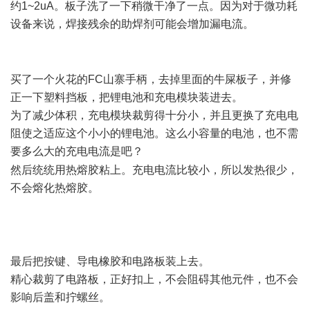
约1~2uA。板子洗了一下稍微干净了一点。因为对于微功耗
设备来说，焊接残余的助焊剂可能会增加漏电流。
! y: Y2 y- C7
i% e+ A
买了一个火花的FC山寨手柄，去掉里面的牛屎板子，并修
正一下塑料挡板，把锂电池和充电模块装进去。
为了减少体积，充电模块裁剪得十分小，并且更换了充电电
阻使之适应这个小小的锂电池。这么小容量的电池，也不需
要多么大的充电电流是吧？
3 s& @$ p- u0 I, `
然后统统用热熔胶粘上。充电电流比较小，所以发热很少，
不会熔化热熔胶。
6 p3 C* v+ a3 b# S* H" s
6 \4 ^: E3 Z5 |( ~* v# t, v
最后把按键、导电橡胶和电路板装上去。
精心裁剪了电路板，正好扣上，不会阻碍其他元件，也不会
影响后盖和拧螺丝。