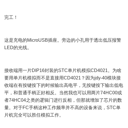
# s( o, K+ |$ m: S4 v, E& _# {' _
完工！
/ b) r a3 A: I* O) H X6 `% a
1 N, Z ^, e0 c7 [- W2 N
这是充电的MicroUSB插座。旁边的小孔用于透出低压报警
LED的光线。
+ S8 D+ S, s) o9 k. G$ S, K* L
2 }1 ]+ n8 G# a2 t
接收端用一片DIP16封装的STC单片机模拟CD4021。为啥
要用单片机模拟而不是直接用CD4021？因为jdy-40模块接
收端在有按键按下的时候输出高电平，无按键按下输出低电
平，和普通手柄正好相反。当然我也可以用两片74HC00或
者74HC04之类的逻辑门进行反相，但那就增加了芯片的数
量。对于FC手柄这种工作频率并不高的设备来说，STC单
片机完全可以胜任模拟工作。