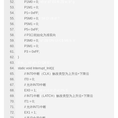
P1M0 = 0;
, v0 p' d7 E0 f6 Z$ w; b* g
P1M1 = 0;
P1= 0xFF;
P5M0 = 0;
2 S# D! c8 d! ?
P5M1 = 0;
P5= 0xFF;
// P3口初始化为准双向
P3M0 = 0;
: u* Z& O% U) C$ M6 b, V
P3M1 = 0;
P3 = 0xFF;
}
8 m, _, s2 g% C/ Q# f2 j
static void Interrupt_Init(){
// INT0中断（CLK）触发类型为上升沿+下降沿
IT0 = 0;
// 允许INT0中断
EX0 = 1;
3 s6 v" r1 h' Z! x( z% S
// INT1中断（LATCH）触发类型为上升沿+下降沿
IT1 = 0;
// 允许INT1中断
EX1 = 1;