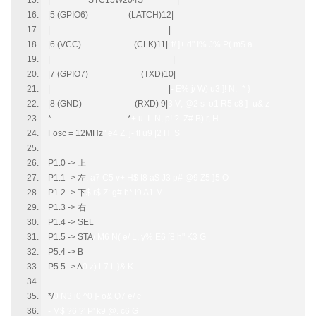
| STC15W204S |
|5 (GPIO6) (LATCH)12|
| |
|6 (VCC) (CLK)11|
' t/ ]+ d" I% J% P( m$ a
| |
|7 (GPIO7) (TXD)10|
| |
- E% j/ W) u3 ]! N, `* }
|8 (GND) (RXD) 9|
3 V; @2 s o1 R5 c8 ]- u& z
*---------------------------*
+ u I- N, p! ? Z# B) r, H
Fosc = 12MHz
" e4 Z. j- t! u9 |2 H S
P1.0 -> 上
P1.1 -> 左
; a7 C5 v+ H$ I8 a$ J3 p# @9 Z5 }5 O
P1.2 -> 下
$ r$ Z: g# b* i9 A1 M
P1.3 -> 右
P1.4 -> SEL
P1.5 -> STA
/ M6 N( e/ L, y% E6 [8 h" K3 G
P5.4 -> B
P5.5 -> A
0 z) L7 t: }& K
*/
0 N3 j0 ^0 ]- o& Q7 e/ c
- M$ ?6 ?' P' k9 @. c6 G