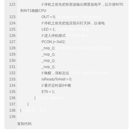
// 停机之前先把矩形波输出脚置低电平，以方便INT0
和INT1唤醒CPU
OUT = 0;
" g* \9 c4 A, H' _' R6 ?0 u& G
// 停机之前先把低压指示灯灭掉，以省电
LED = 1;
, }" j0 j9 O9 n Y: M, g
// 进入停机模式
: F- U/ O* W/ p
PCON |= 0x02;
_nop_();
0 t' A8 W* X" v \5 o, c5 t1 ^2 j T+ b
_nop_();
_nop_();
_nop_();
// 唤醒，清标志位
+ R: C/ ~$ h9 E% ]4 h$ U
isReadyToHalt = 0;
// 重开定时器0中断
ET0 = 1;
}
3 \) Z2 y- W& s4 g
}
}
) i @( f/ }, ~% b
复制代码