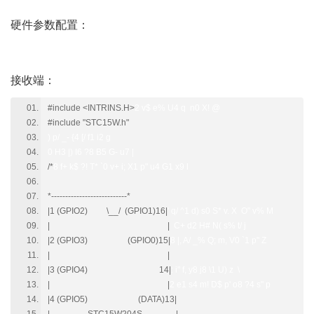
硬件参数配置：
0 f, P J- n( g* ^( g
接收端：
! U( h% ?# C+ h8 V0 u
#include <INTRINS.H>
2 v$ e% U4 q n0 X! @
#include "STC15W.h"
) p/ _- {4 [/ f1 i2 g
0 H3 |) I6 ?8 B5 G- u7 |
/*
8 f+ k$ ?! T* `0 v+ i; X1 p" u4 G1 x9 l
*---------------------------*
|1 (GPIO2) \__/ (GPIO1)16|
' q/ ^1 d) s0 S* v. X O" v% M
| |
C+ d2 H# N( s% t/ j
|2 (GPIO3) (GPIO0)15|
8 |, A/ _% Q; m, V0 `1 p" Z
| |
|3 (GPIO4) 14|
: i" f, y8 j8 \1 U) z \
| |
2 e1 s4 m! D$ p' o8 ?4 s" p
|4 (GPIO5) (DATA)13|