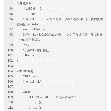
忽略该中断
if(LATCH == 0)
2 j, \% M( f; j5 u6 |
return;
9 R6 ^/ F4 K7 z
// 当LATCH上升沿到来的时候，锁存所有按键状态，同时把键
值A输出到DATA
: u' G( O' r. @: `
key = bufReady;
DATA = key & 0x80;//mask[0]; // 为了加速运算，直接取表
中的值而不是读表
idx = 0;
// 允许CLK进行移位
' c" _1 S' S, j: s5 a) B
isReady = 1;
}
! M& g1 A( o( U2 k9 M2 d9 v
void main(){
GPIO_Init();
b& h5 `; ?: [: c% B/ e
Interrupt_Init();
) N- C3 Z3 [& h( b. m3 t
while(1){
//PCON |= 0x01; // 进入省电模式
//_nop_();
//_nop_();