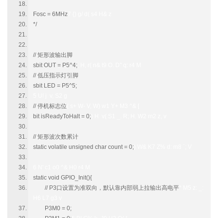
Fosc = 6MHz
7 {) g/ d( s4 H& z
*/
// 矩形波输出脚
sbit OUT = P5^4;
; H, r( n& t9 O. D" q: r4 M
// 低压指示灯引脚
sbit LED = P5^5;
5 U! j v, S2 g
// 停机标志位
( s+ W- V, W) w1 Y+ M3 ^& [
bit isReadyToHalt = 0;
) H v( S1 _. R; H. W2 m2 z, v
// 矩形波次数累计
static volatile unsigned char count = 0;
) W& K7 Z% d: m8 `; V
6 N' c1 o0 ^& H0 r4 M
static void GPIO_Init(){
// P3口设置为准双向，默认靠内部弱上拉输出高电平
* M5 z: _:
H6 L7 g3 v
P3M0 = 0;