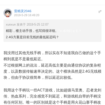
雷精灵2046
#
8
2019-5-29 16:49:20
xunxun 发表于 2019-5-25 12:07
精彩，楼主动手强，也写得很详细。
" o. r$ R$ l; q E, ?
2.4G方案是目前无线的最低延迟吗？
我没用过其他无线手柄，所以实在不知道我自己做的这个手
柄到底是不是最低延迟。
/ Q: u1 O5 _- T t3 e2 m5 Z0 q" {
不过根据网上的说法，延迟高低主要是由通信协议的复杂程
度，以及数据传输速率决定的。这个模块虽然是2.4G无线模
块，但由于协议很简单，所以延迟比较低。
! O. T8 {: W0 c7 D-
N$ y! S
我用这个手柄玩一些ACT游戏，比如超级马里奥、忍者龙剑
传、热血系列，完全感觉不到延迟，和游戏机自带的手柄没
有任何区别。唯一的区别就是这个手柄是用火花山寨手柄改