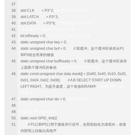
sbit CLK = P3^2;
$ o* f0 K3 Q B1 d' b
sbit LATCH = P3^3;
sbit DATA = P3^6;
* T: B6 K4 {# w; K! S5 o
- E4 U6 C- r' U% P5 O+ Z8 \7 i2 p
bit isReady = 0;
" V/ s, r1 X9 _# N4 j# F% W
static unsigned char key = 0;
static unsigned char buf = 0; // 双缓冲。这个缓冲区保存从P1
和P5组合而来的键值
static unsigned char bufReady = 0; // 双缓冲。这个缓冲区保存
上面那个缓冲区的备份
+ s8 i' h5 B1 \% q9 F# A, g
static const unsigned char data mask[] = {0x80, 0x40, 0x10, 0x20,
0x01, 0x04, 0x02, 0x08}; // A B SELECT START UP DOWN
LEFT RIGHT。为提升速度，这个表放到RAM中
- w1 O2 @9 i' p0
G* d* g
static unsigned char idx = 0;
; z5 j5 `# M# S; ^
4 Q2 M; N8 X& N) R3 l
static void GPIO_Init(){
// P1口和P5口用于接收并行信号，全部初始化为准双向，依靠
内部弱上拉输出高电平