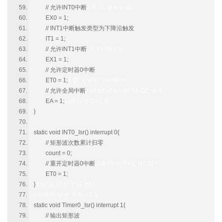
// 允许INT0中断
3 P \' i, g! s; v, x6 `
EX0 = 1;
// INT1中断触发类型为下降沿触发
IT1 = 1;
// 允许INT1中断
. ?, V+ d8 i/ G
EX1 = 1;
// 允许定时器0中断
ET0 = 1;
7 @ v, V/ E7 n4 H0 m
// 允许全局中断
) o# n2 v7 i- \, y0 ?& O2 ~0 Y
EA = 1;
- u3 x2 |1 D+ j R' ~
}
static void INT0_Isr() interrupt 0{
// 矩形波次数累计归零
count = 0;
// 重开定时器0中断
( L6 F9 m: F+ L' N7 Z2 r
ET0 = 1;
}
3 h7 }1 s7 b" Y' G: o8 i
( n! i0 N: U. g: ?( K- ~1 a
static void Timer0_Isr() interrupt 1{
// 输出矩形波