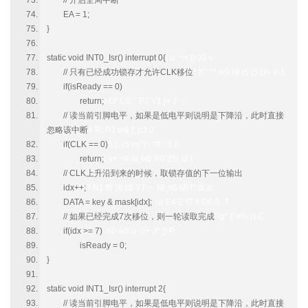
// 开启全局中断
EA = 1;
}
static void INT0_Isr() interrupt 0{
; u ~+ ]) J0 v
// 只有已经成功锁存才允许CLK移位
* K" ^* w9 r8 r5 |5 U+ x: C
if(isReady == 0)
return;
) O" C0 `' P7 V1 |+ J' ~
// 读当前引脚电平，如果是低电平则说明是下降沿，此时直接
忽略该中断
4 R; P3 w& [; p3 J
if(CLK == 0)
5 }, r5 m/ Y/ ^# ~6 F
return;
) v+ ~# n( H6 R0 Z% t2 t
// CLK上升沿到来的时候，取锁存值的下一位输出
idx++;
3 N1 f8 }8 c$ Y7 ~. M! n6 M! l* d/ a
DATA = key & mask[idx];
, u( E4 Z' f7 f! O6 S T
// 如果已经完成7次移位，则一轮读取完成
" g* {' e% r) C
if(idx >= 7)
. n0 w5 n- u+ J* [) P
isReady = 0;
}
static void INT1_Isr() interrupt 2{
// 读当前引脚电平，如果是低电平则说明是下降沿，此时直接