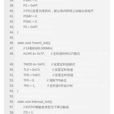
P3M1 = 0;
5 B! G% k- J9 H3 O( [
P3 = 0xFF;
// P5口设置为准双向，默认靠内部弱上拉输出高电平
P5M0 = 0;
: ~- }- ^4 v5 m
P5M1 = 0;
P5 = 0xFF;
0 h! ^. Z. A! |
}
5 G- g6 U$ h5 |( O1 X$ T
static void Timer0_Init(){
1 }5 G' ?3 V; }% ~
// 16毫秒@6.000MHz
" j8 e3 H4 |: y9 W
AUXR &= 0x7F; // 定时器时钟12T模式
w7 v. v" ~2 `" B* K5
X
TMOD &= 0xF0; // 设置定时器模式
2 O. F( x7 s! n; k: J
TL0 = 0xC0; // 设置定时初值
4 A) h k' A: Q, q( _/ T
TH0 = 0xE0; // 设置定时初值
- L$ l8 }* ~# ^: S
TF0 = 0; // 清除TF0标志
0 F5 T# {- {* x2 s( o6 a
TR0 = 1; // 定时器0开始计时
w/ d7 v4 w/ F" c" ~1 i$ C
}
/ m% ]& p0 V8 m; G8 U! Y) C
9 Y* D( m# v9 O( S- F+ Y4 n2 m
static void Interrupt_Init(){
// INT0中断触发类型为下降沿触发
. T, V8 R/ T2 w
IT0 = 1;
' ] F, C) d& r. w2 q; W