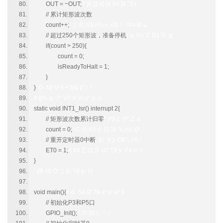
OUT = ~OUT;
7 [6 ]3 x) I4 b# [6 `3 r
// 累计矩形波次数
count++;
* J: B; h$ e% s d$ ?- W4 I0 u
// 超过250个矩形波，准备停机
( a: H5 Z' G1 R: g
if(count > 250){
count = 0;
isReadyToHalt = 1;
}
}
' O- M/ V' E+ M& [/ }: ^
# g% q ?* V0 v! \4 u" g: n
static void INT1_Isr() interrupt 2{
// 矩形波次数累计归零
* P9 c h* Z. a
count = 0;
! C: t0 A# d }1 }8 N, n5 @
// 重开定时器0中断
: B/ `9 ]- O6 \, r% \
ET0 = 1;
4 p# Z; i2 S. u2 T3 y: P4 n. b
}
' d9 z8 O' f1 b; ?4 p- R
void main(){
+ d S# l2 ?8 x! a/ a* K
// 初始化P3和P5口
GPIO_Init();
3 T/ S( L ^: r