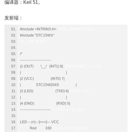
编译器：Keil 51。
: h& g7 e- B1 ^" v4 l
发射端：
#include <INTRINS.H>
7 W8 u; {9 h6 K3 V" n1 u
#include "STC15W.h"
0 t- _$ k* ?6 m5 ^
/*
--------------------------
|1 (OUT) \__/ (INT1) 8|
( I5 m6 s! O8 C* I- i- A; q
| |
|2 (VCC) (INT0) 7|
| STC15W204S |
|3 (LED) (TXD) 6|
2 j/ Q. F1 Z# z
| |
|4 (GND) (RXD) 5|
--------------------------
* F, r8 Z2 u! i' Z1 q6 g
LED ---|<|---[===]--- VCC
Red 330
2 ]1 o5 o2 h7 o, x8 j3 y