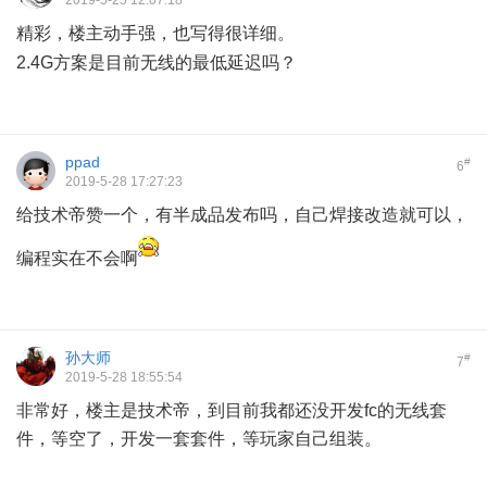
精彩，楼主动手强，也写得很详细。
8 G! b8 {+ L, e* N% Q% i0 N
2.4G方案是目前无线的最低延迟吗？
ppad
#
6
2019-5-28 17:27:23
给技术帝赞一个，有半成品发布吗，自己焊接改造就可以，
编程实在不会啊
孙大师
#
7
2019-5-28 18:55:54
非常好，楼主是技术帝，到目前我都还没开发fc的无线套
件，等空了，开发一套套件，等玩家自己组装。