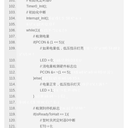
// 初始化定时器0
Timer0_Init();
// 初始化中断
Interrupt_Init();
$ q' r$ l; S S8 K* a- x
& U' v. g2 A' Q; I3 F
while(1){
% z1 Y- ^) j; q; |' n
// 检测电量
if(PCON & (1 << 5)){
// 如果电量低，低压指示灯亮
8 \8 ~- O" y/ W0 T4 d# [/
y" U1 H f
LED = 0;
4 a& \7 R9 D3 f( U
// 清电量检测硬件标志位
PCON &= ~(1 << 5);
0 K$ w8 k* w9 r4 R0 n! J2 }
}else{
& |2 E( q5 \6 w6 U6 Y5 k
// 电量正常，低压指示灯灭
; r9 |7 r/ V, t [& f- ^
LED = 1;
3 a `+ E; P- d% {
}
! y3 t# a& s4 ~- |- E2 _
9 o6 c. C$ ?8 W; C( ^ E- j
// 检测到停机标志
2 w. p1 F: V/ M/ ^
if(isReadyToHalt == 1){
// 暂时关闭定时器0中断
ET0 = 0;