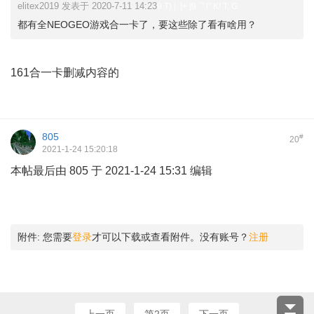
elitex2019 发表于 2020-7-11 14:23
9 T) |. ]+ ]9 `" l" K! T; G
都有全NEOGEO游戏合一卡了，要这些除了看有啥用？
& I* \$ J- ]0 m" e
161合一卡删减内容的
805
#
20
2021-1-24 15:20:18
本帖最后由 805 于 2021-1-24 15:31 编辑
/ r( Y2 N2 ` u$ k3 J!
s N# G
I( G+ c8 Q8 b; Q/ d q
附件:
您需要
登录
才可以下载或查看附件。没有账号？
注册