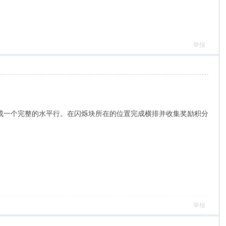
举报
块，使它们形成一个完整的水平行。在闪烁块所在的位置完成横排并收集奖励积分
举报