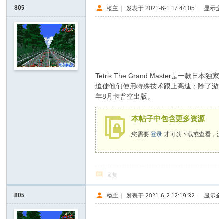
I
805
楼主
|
发表于 2021-6-1 17:44:05
|
显示
Y
5 K6 |. |/ Y3 K6 f9 O: C
[
% x0 D* a0 Y- [/ z5 y$ a
V
G
8 D) |/ o7 S7 P6 y
Tetris The Grand Mas
D
迫使他们使用特殊技术跟上高速；除了游戏
I
年8月卡普空出版。
Y
本帖子中包含更多资源
] -
Vi
您需要
登录
才可以下载或查看，
de
o
G
回复
a
805
楼主
|
发表于 2021-6-2 12:19:32
|
显示
m
e