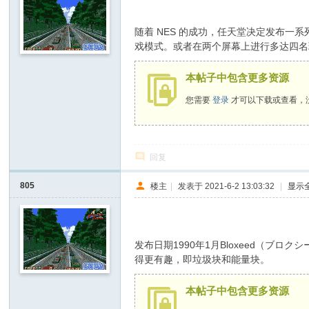
D
0 @1 R2 y- R" o( p- u
随着 NES 的成功，任天堂决定发布
o
戏模式。或者在两个屏幕上进行多达四名
It
本帖子中包含更多资源
Y
ou
您需要
登录
才可以下载或查看，
rs
elf
回复
805
楼主
|
发表于 2021-6-2 13:03:32
|
显示
; o' @, {3 j4 K+ B2 U7 z: y
发布日期1990年1月Bloxeed（ブ
得更有趣，即垃圾块和能量块。
$ q8 n* _( 
本帖子中包含更多资源