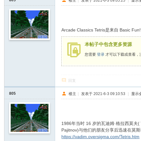
805
楼主
|
发表于 2021-6-3 09:05:25
|
显示
; t4 }8 q8 L. b" t1 P( f8 N
Arcade Classics Tetris是来自 
本帖子中包含更多资源
您需要
登录
才可以下载或查看，
回复
805
楼主
|
发表于 2021-6-3 09:10:53
|
显示
/ c7 ?) [( R! _/ ?7 E/ p
1986年当时 16 岁的瓦迪姆·格拉西莫夫(
Pajitnov)与他们的朋友分享后迅速在
https://vadim.oversigma.com/Tetris.htm