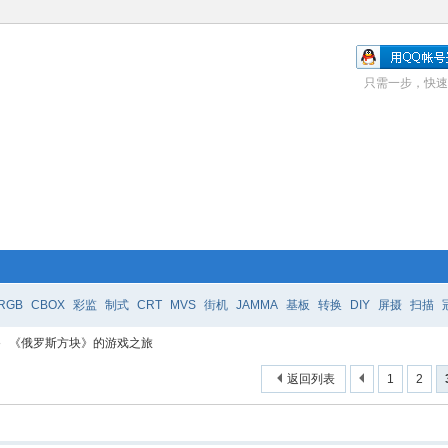
只需一步，快速
RGB
CBOX
彩监
制式
CRT
MVS
街机
JAMMA
基板
转换
DIY
屏摄
扫描
›
《俄罗斯方块》的游戏之旅
返回列表
1
2