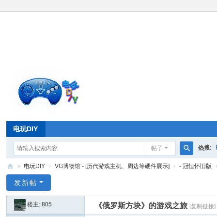
电玩DIY
热搜:
帖子
搜
»
电玩DIY
›
VG博物馆 - [历代游戏主机、周边等硬件展示]
›
- 冠恒怀旧版
索
电
发新帖
玩
楼主:
805
《俄罗斯方块》的游戏之旅
[复制链接]
D