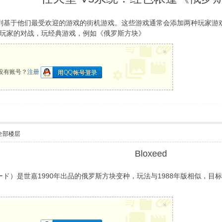
一系列基于他们最受欢迎的游戏的街机游戏。这些游戏通常会添加两种玩家
玩家的对战，玩经典游戏，例如《俄罗斯方块》
$ W) L5 {6 S" X- c8 y8 _
×
没有账号？
注册
全部楼层
Bloxeed
ロクシード）是世嘉1990年出品的俄罗斯方块变种，玩法与1988年版相似
e1 X6 c3 h J3 g
×