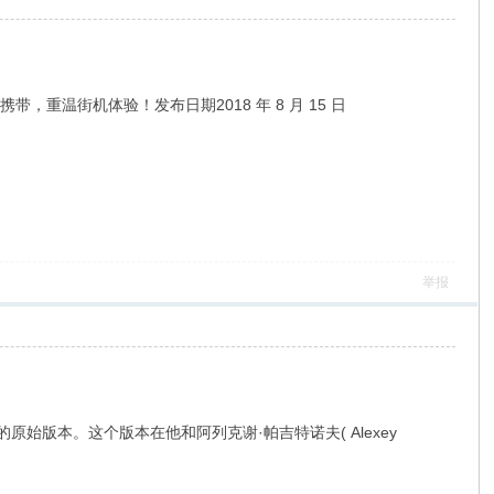
你版可随身携带，重温街机体验！发布日期2018 年 8 月 15 日
举报
60 的原始版本。这个版本在他和阿列克谢·帕吉特诺夫( Alexey