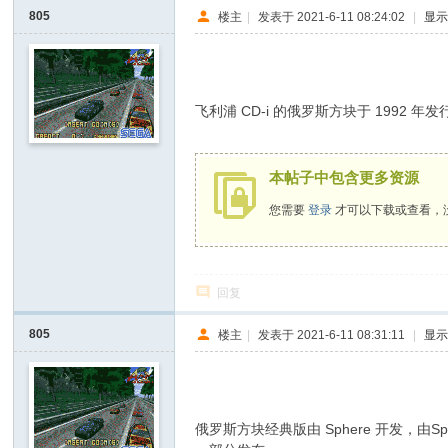
I
805
楼主
|
发表于 2021-6-11 08:24:02
|
显
Y
[
! J7 i4 R8 m7 E, J
V
飞利浦 CD-i 的俄罗斯方块于 1992 年
G
' x! Q3 s' q2 Q+ i' b
D
本帖子中包含更多资源
I
您需要
登录
才可以下载或查看，
Y
] -
Vi
回复
de
o
805
楼主
|
发表于 2021-6-11 08:31:11
|
显
G
a
m
俄罗斯方块经典版由 Sphere 开发，由Spe
e