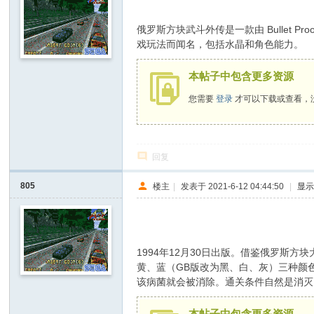
俄罗斯方块武斗外传是一款由 Bullet Pr
戏玩法而闻名，包括水晶和角色能力。
本帖子中包含更多资源
您需要
登录
才可以下载或查看，
回复
805
楼主
|
发表于 2021-6-12 04:44:50
|
显
- u+ r* h4 Q m! d. H" j' V- \
1994年12月30日出版。借鉴俄罗斯
黄、蓝（GB版改为黑、白、灰）三种颜
该病菌就会被消除。通关条件自然是消灭
本帖子中包含更多资源