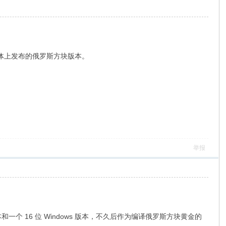
在光学媒体上发布的俄罗斯方块版本。
4 g9 i* K* C" E. K' v: ^
举报
S 版本和一个 16 位 Windows 版本，不久后作为编译俄罗斯方块黄金的