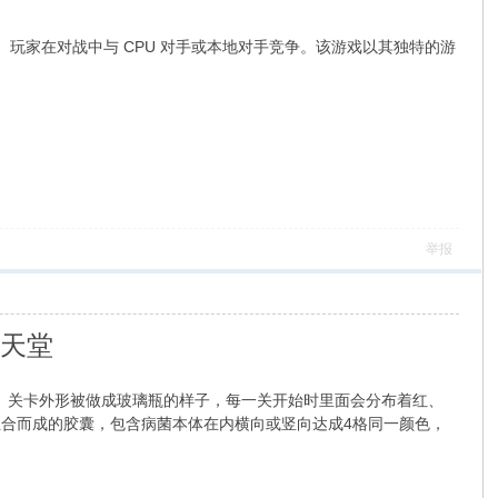
俄罗斯方块游戏。玩家在对战中与 CPU 对手或本地对手竞争。该游戏以其独特的游
举报
任天堂
作。 关卡外形被做成玻璃瓶的样子，每一关开始时里面会分布着红、
组合而成的胶囊，包含病菌本体在内横向或竖向达成4格同一颜色，