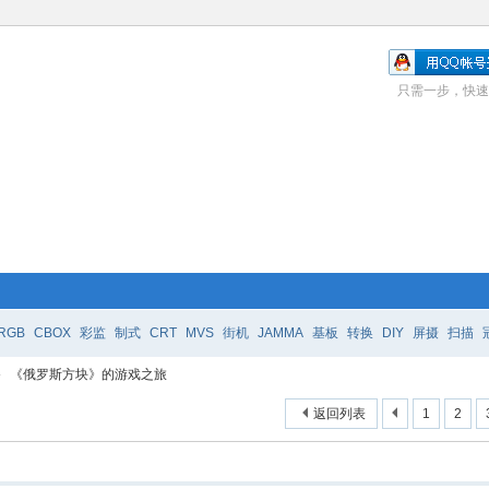
只需一步，快速
RGB
CBOX
彩监
制式
CRT
MVS
街机
JAMMA
基板
转换
DIY
屏摄
扫描
›
《俄罗斯方块》的游戏之旅
返回列表
1
2