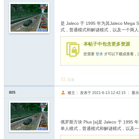
$ X& d1 U5 D2 W- D8 [
是 Jaleco 于 1995 年为其Jaleco 
式，普通模式和解谜模式，以及一个两人
本帖子中包含更多资源
您需要
登录
才可以下载或查看，
回复
805
楼主
|
发表于 2021-6-13 12:42:15
|
显
' \& e0 Y# b2 C& C% E$ ^, t' S0 u
俄罗斯方块 Plus [a]是 Jaleco 于 19
单人模式，普通模式和解谜模式，以及一