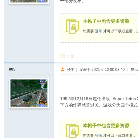
一部分发布。
D
4 Z3 r; }3 m! L2 m0 K0 I, {
o
本帖子中包含更多资源
It
您需要
登录
才可以下载或查看，
Y
ou
rs
回复
elf
805
楼主
|
发表于 2021-6-12 00:08:40
|
显
1992年12月18日超任出版. Super T
下方的炸弹就算过关。游戏分为四个模式
& J {6 i5 p) V8 d' p. m1 D
本帖子中包含更多资源
您需要
登录
才可以下载或查看，