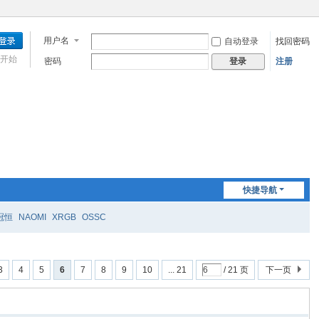
用户名
自动登录
找回密码
开始
密码
注册
登录
快捷导航
冠恒
NAOMI
XRGB
OSSC
3
4
5
6
7
8
9
10
... 21
/ 21 页
下一页