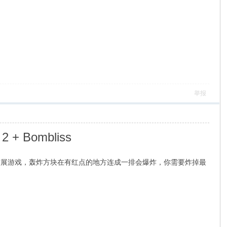
举报
+ Bombliss
过里面有个轰炸方块的扩展游戏，轰炸方块在有红点的地方连成一排会爆炸，你需要炸掉最