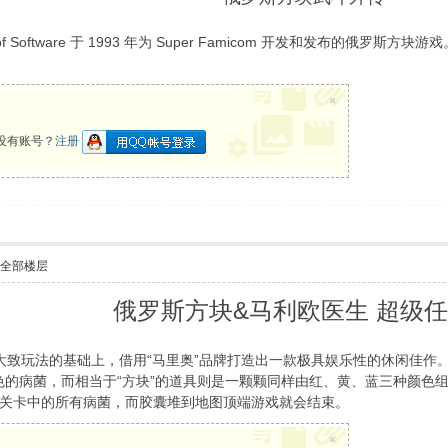
oof Software 于 1993 年为 Super Famicom 开发和发布的
×
没有账号？
注册
示全部楼层
俄罗斯方块&马利欧医生 超级
方块大致玩法的基础上，借用“马里奥”品牌打造出一款极具娱乐性的休闲佳
色的病菌，而相当于“方块”的道具则是一颗颗同样由红、黄、蓝三种颜色
关卡中的所有病菌，而胶囊堆到地图顶端游戏就会结束。
! c" S4 w# v5 } h9 u
×