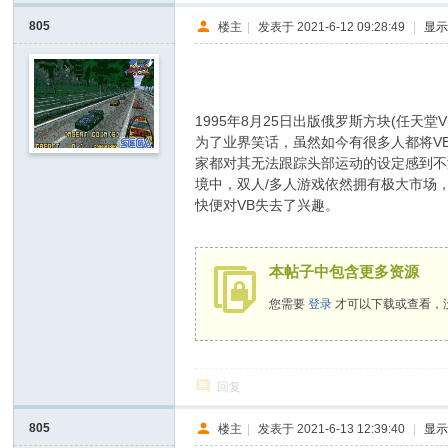
805
楼主
|
发表于 2021-6-12 09:28:49
|
显
- }4 |% E5 R9 L- @6 ]% l) u
1995年8月25日出版俄罗斯方块(任天
为了业界笑话，虽然如今有很多人都将V
家都对其无法跟踪头部运动的设定感到不
境中，双人/多人游戏依然拥有极大市场
快便对VB失去了兴趣。
% G9 \& Y: W- z, p7 s
0 e" M) p6 D1 Q7 M6 F
本帖子中包含更多资源
您需要
登录
才可以下载或查看，
回复
805
楼主
|
发表于 2021-6-13 12:39:40
|
显