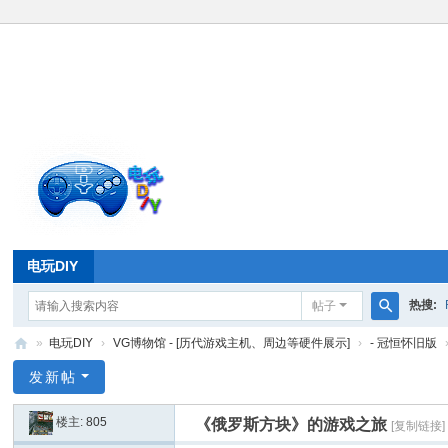
电玩DIY
热搜:
帖子
搜
»
电玩DIY
›
VG博物馆 - [历代游戏主机、周边等硬件展示]
›
- 冠恒怀旧版
索
电
发新帖
玩
楼主:
805
《俄罗斯方块》的游戏之旅
[复制链接]
D