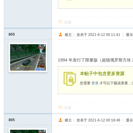
回复
805
楼主
|
发表于 2021-6-12 00:11:41
|
显
# @1 i: u& k! j# P3 u! S+ a) M
1994 年发行了限量版（超级俄罗斯方块 2 
本帖子中包含更多资源
您需要
登录
才可以下载或查看，
回复
805
楼主
|
发表于 2021-6-12 00:18:48
|
显