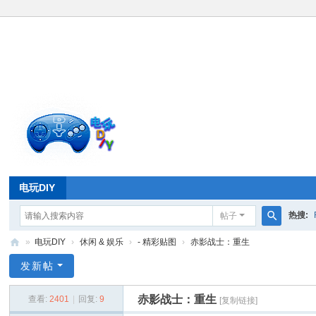
电玩DIY
热搜:
帖子
搜
»
电玩DIY
›
休闲 & 娱乐
›
- 精彩贴图
›
赤影战士：重生
索
电
发新帖
玩
赤影战士：重生
查看:
2401
|
回复:
9
[复制链接]
D