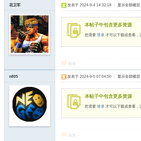
I
花卫军
发表于 2024-9-4 14:32:18
|
显示全部楼层
Y
[
本帖子中包含更多资源
V
您需要
登录
才可以下载或查看，
G
D
I
回复
Y
] -
n805
发表于 2024-9-5 07:04:50
|
显示全部楼层
Vi
de
本帖子中包含更多资源
o
您需要
登录
才可以下载或查看，
G
a
m
回复
e