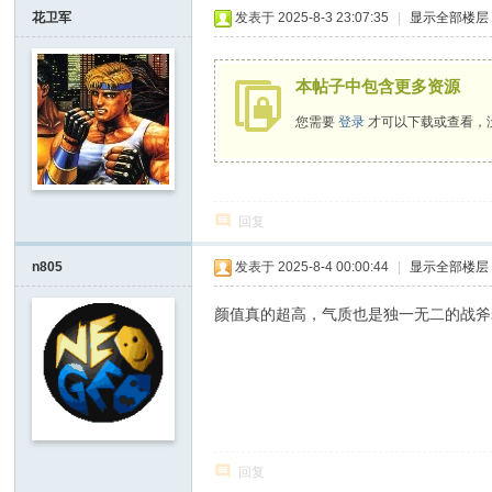
I
花卫军
发表于 2025-8-3 23:07:35
|
显示全部楼层
Y
[
本帖子中包含更多资源
V
您需要
登录
才可以下载或查看，
G
D
I
回复
Y
] -
n805
发表于 2025-8-4 00:00:44
|
显示全部楼层
Vi
颜值真的超高，气质也是独一无二的战斧
de
o
G
a
m
回复
e