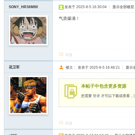
SONY_HR36M90
发表于 2025-8-5 16:30:04
|
显示全部楼层
D
o
气质爆满！
It
Y
ou
rs
回复
elf
花卫军
楼主
|
发表于 2025-8-5 16:48:21
|
显示
本帖子中包含更多资源
您需要
登录
才可以下载或查看，
回复