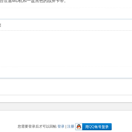
台世嘉MD机和一盘黑色的战斧卡带。
层
您需要登录后才可以回帖
登录
|
注册