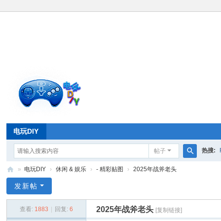
电玩DIY
热搜:
帖子
搜
»
电玩DIY
›
休闲 & 娱乐
›
- 精彩贴图
›
2025年战斧老头
索
电
发新帖
玩
2025年战斧老头
查看:
1883
|
回复:
6
[复制链接]
D