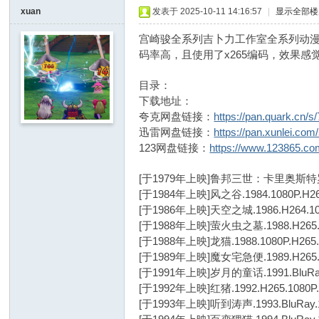
I
xuan
发表于 2025-10-11 14:16:57
|
显示全部楼
Y
宫崎骏全系列吉卜力工作室全系列
[
码率高，且使用了x265编码，效果感
V
$ [0 e) h3 E& c2 v& B# V
目录：
& M* i8 s8 R8 V+ ~* A! x
G
下载地址：
D
夸克网盘链接：
https://pan.quark.cn/
I
迅雷网盘链接：
https://pan.xunlei.
123网盘链接：
https://www.123865.c
Y
] -
[于1979年上映]鲁邦三世：卡里奥斯特罗城.19
Vi
[于1984年上映]风之谷.1984.1080P.
[于1986年上映]天空之城.1986.H264
de
[于1988年上映]萤火虫之墓.1988.H26
o
[于1988年上映]龙猫.1988.1080P.H2
G
[于1989年上映]魔女宅急便.1989.H26
[于1991年上映]岁月的童话.1991.BluRa
a
[于1992年上映]红猪.1992.H265.1
m
[于1993年上映]听到涛声.1993.BluRay
e