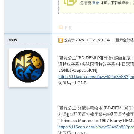
您需要
登录
才可以下载或查看，
回复
n805
发表于 2025-10-12 15:01:34
|
显示全部楼
[幽灵公主][BD-REMUX][日语+赵
语特效字幕+央视国语特效字幕+中日双语字幕+官方中文字幕
LGNB@oSpecialCN]
& s; Q2 c4 T& d7 y5 J; A
https://115cdn.com/s/sww524o3h88?
访问码：LGNB
- v% a3 @1 [ U
5 _) h& U# s2 Z' k% U6 s, n8 O6 d0 l
' h- v/ c5 S6 v4 ` l7 `
[幽灵公主.分镜手稿绘本][BD-REMU
利语][台配国语特效字幕+央视国语特效字幕+
][Princess.Mononoke.1997.Bluray.RE
https://115cdn.com/s/sww524v3h88?
访问码：LGNB