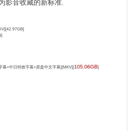
为影音收藏的新标准
。
$ H1 U" k* }" `/ [" O/ }
42.97GB]
N]
105.06GB
效字幕+中日特效字幕+原盘中文字幕][MKV][
]