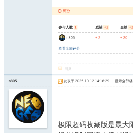
评分
参与人数
1
威望
+2
金钱
+
n805
+ 2
+ 20
查看全部评分
回复
n805
发表于 2025-10-12 14:16:29
|
显示全部楼
% Y+ ~0 r& C/ M: T( H
极限超码收藏版是最大