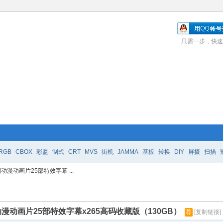
只需一步，快速
RGB
CBOX
彩监
制式
CRT
MVS
街机
JAMMA
基板
转换
DIY
屏摄
扫描
漫动画片25部特效字幕 ...
动画片25部特效字幕x265高码收藏版（130GB）
荐
[复制链接]