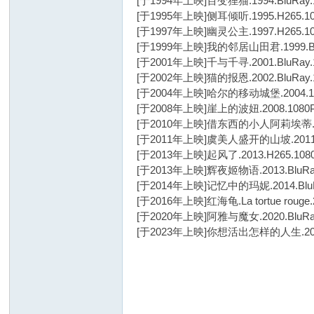
[于1994年上映]百变狸猫.1994.BluRay
[于1995年上映]侧耳倾听.1995.H265.
D
[于1997年上映]幽灵公主.1997.H265
o
[于1999年上映]我的邻居山田君.1999.Blu
It
[于2001年上映]千与千寻.2001.BluRay
[于2002年上映]猫的报恩.2002.BluRay
Y
[于2004年上映]哈尔的移动城堡.2004.1
ou
[于2008年上映]崖上的波妞.2008.1080
rs
[于2010年上映]借东西的小人阿莉埃蒂.20
[于2011年上映]虞美人盛开的山坡.2011
elf
[于2013年上映]起风了.2013.H265.
[于2013年上映]辉夜姬物语.2013.BluRa
[于2014年上映]记忆中的玛妮.2014.BluR
[于2016年上映]红海龟.La tortue rouge.2
[于2020年上映]阿雅与魔女.2020.BluRa
[于2023年上映]你想活出怎样的人生.2023
5 h$ [+ L0 G ^+ d2 P! P- f1 Y( k
: m5 Q3 z# @7 Y2 b9 [5 y6 C