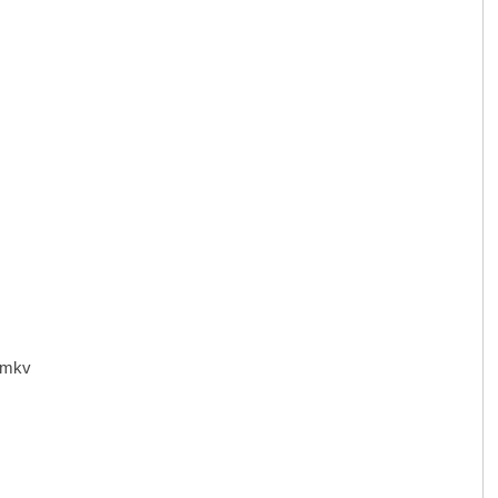
 D
mkv
% j% K! H0 E, i) n/ v; @% J4 J