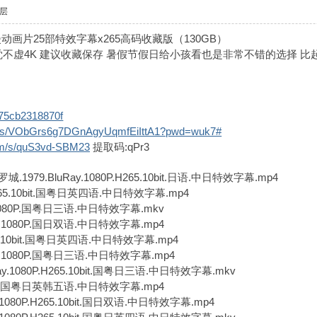
层
动漫动画片25部特效字幕x265高码收藏版（130GB
觉不虚4K 建议收藏保存 暑假节假日给小孩看也是非常不错的选择 
s/75cb2318870f
com/s/VObGrs6g7DGnAgyUqmfEiIttA1?pwd=wuk7#
) o' T/ }" r- v) e: s! {0 P
om/s/quS3vd-SBM23
提取码:qPr3
( u8 o; Q! A# Y* |! H% i
79.BluRay.1080P.H265.10bit.日语.中日特效字幕.mp4
' |% G% r1 [
H265.10bit.国粤日英四语.中日特效字幕.mp4
* d6 q1 C$ d9 y4 n
.1080P.国粤日三语.中日特效字幕.mkv
5.1080P.国日双语.中日特效字幕.mp4
65.10bit.国粤日英四语.中日特效字幕.mp4
5.1080P.国粤日三语.中日特效字幕.mp4
y.1080P.H265.10bit.国粤日三语.中日特效字幕.mkv
# x4 U5 F$ \) _. a' G K
080P.国粤日英韩五语.中日特效字幕.mp4
.1080P.H265.10bit.国日双语.中日特效字幕.mp4