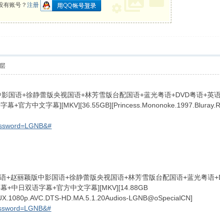
没有账号？
注册
层
丽颖版中影国语+徐静蕾版央视国语+林芳雪版台配国语+蓝光粤语+DVD粤语+英
][MKV][36.55GB][Princess.Mononoke.1997.Bluray.REMUX
password=LGNB&#
1 [$ ~, |% y' A7 r5 c' q
X][日语+赵丽颖版中影国语+徐静蕾版央视国语+林芳雪版台配国语+蓝光粤语
中日双语字幕+官方中文字幕][MKV][14.88GB
MUX.1080p.AVC.DTS-HD.MA.5.1.20Audios-LGNB@oSpecialCN]
password=LGNB&#
/ j$ D: G& Y ] H* R: l