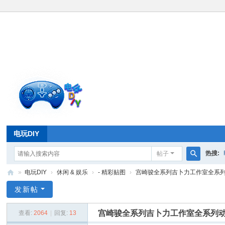
电玩DIY
热搜:
帖子
搜
»
电玩DIY
›
休闲 & 娱乐
›
- 精彩贴图
›
宫崎骏全系列吉卜力工作室全系列动
索
电
发新帖
玩
宫崎骏全系列吉卜力工作室全系列动漫
查看:
2064
|
回复:
13
D