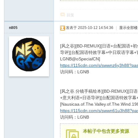
回复
n805
发表于 2025-10-12 14:54:36
|
显示全部楼
3 I r6 G7 _9 M9 N" Y' t
[风之谷][BD-REMUX][日语+台配
导评][台配国语特效字幕+中日双语字幕+官方中文字幕][MKV]
LGNB@oSpecialCN]
/ O$ u6 v2 ^2 }0 s: a3 Z9 
https://115cdn.com/s/swwnz6y3h88?p
访问码：LGNB
1 G- Y( g0 ~6 G" P1 [2 l
[风之谷.分镜手稿绘本][BD-REMUX
+意大利语+日语导评][台配国语特效字幕+中日
[Nausicaa.of.The.Valley.of.The.Wind.
https://115cdn.com/s/swwn61u3h88?
访问码：LGNB
! ^- s! S8 B8 D
本帖子中包含更多资源