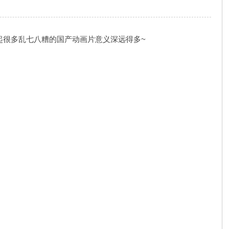
）
比起很多乱七八糟的国产动画片意义深远得多~
6 G$ K* @( i. I% Y9 M
( Q9 y- I/ p; B+ `. d8 j