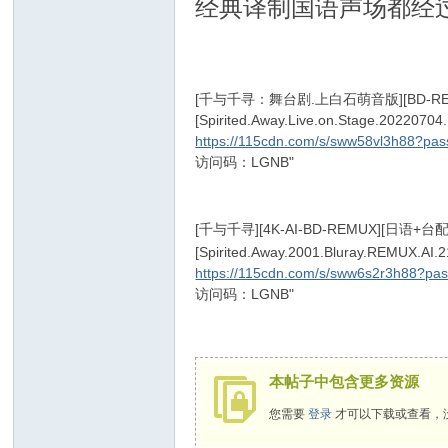
经典译制国语声场都经
, {3 i I' ?" D e) E5 I' y
[千与千寻：舞台剧.上白石萌音版][BD-RE
[Spirited.Away.Live.on.Stage.20220
https://115cdn.com/s/sww58vl3h88?p
访问码：LGNB"
# }- q9 `. n7 z8 C1 @1 d v
[千与千寻][4K-AI-BD-REMUX][
[Spirited.Away.2001.Bluray.REMUX.A
https://115cdn.com/s/sww6s2r3h88?p
访问码：LGNB"
0 X1 d1 F- l1 _% Y Y; R& m* ^
本帖子中包含更多资源
您需要
登录
才可以下载或查看，