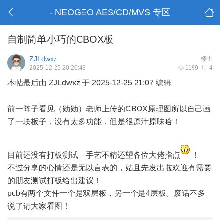
- NEOGEO AES/CD/MVS 专区
自制简单小巧的CBOX板
ZJLdwxz
楼主
2025-12-25 20:20:43
1199
4
本帖最后由 ZJLdwxz 于 2025-12-25 21:07 编辑
% w# K& b( M" k8 Q1 J, G4 f; h
前一阵子看见（勋勋）老师上传的CBOX原理图所以自己画
了一块板子，没有太多功能，但是很原汁原味哈！
! H: M5 g c/
o
目前还没有打板测试，手艺不精还望各位大佬指点
！
不过分享的心情还是无以言表的，姑且先发出啦欢迎有需要
的朋友测试打板给出建议！
pcb有两个文件一个是双层板，另一个是4层板。废话不多
说了请大家看图！