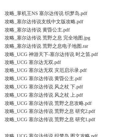
o9 y; v
攻略_掌机王NS 塞尔达传说 织梦岛.pdf
% d: t6 q- M9 e+ x4 [# X9 M
攻略_塞尔达传说支线中文版攻略.pdf
. r- S: w' L' }6 [9 J
攻略_塞尔达传说 黄昏公主.pdf
攻略_塞尔达传说 荒野之息 完全地图.jpg
) [! k/ |4 |3 N* s! j# O5 B. ?
攻略_塞尔达传说 荒野之息电子地图.rar
8 W. m6 ]! i" \: F0 ~
攻略_UCG 神游天下-塞尔达传说 时之笛.pdf
攻略_UCG 塞尔达无双.pdf
攻略_UCG 塞尔达无双 灾厄启示录.pdf
6 t3 \% I, H# C1 ^. Y. d# B
攻略_UCG 塞尔达传说 黄昏公主.pdf
/ ~# ^7 C" W1 v8 R5 z- D# R
攻略_UCG 塞尔达传说 风之杖 下.pdf
- Q7 ?: T. e) |
攻略_UCG 塞尔达传说 风之杖 上.pdf
( q& J$ A) Z$ J x0 e
攻略_UCG 塞尔达传说 荒野之息攻略.pdf
攻略_UCG 塞尔达传说 荒野之息 研究2.pdf
5 W7 a# z+ `% W6 A
攻略_UCG 塞尔达传说 荒野之息 研究1.pdf
- J" T9 ?' d' z) c. F3 F#
R: c
攻略_UCG 塞尔达传说 织梦岛 图文攻略.pdf
* }' ?) M5 N, h1 C6 C