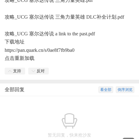
攻略_UCG 塞尔达传说 三角力量英雄.pdf
3 A7 X& W8 g: X b% E-
T& K- I
攻略_UCG 塞尔达传说 三角力量英雄 DLC补全计划.pdf
: i' K7
?) b( O x
攻略_UCG 塞尔达传说 a link to the past.pdf
下载地址
5 K# r8 L$ \3 V3 [9 W
https://pan.quark.cn/s/0ae8f7fb9ba0
点击重新加载
支持
反对
全部回复
看全部
倒序浏览
暂无回复，快来抢沙发