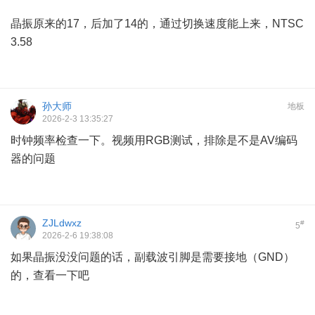
/ L' p' R8 {3 a$ @
晶振原来的17，后加了14的，通过切换速度能上来，NTSC
3.58
孙大师
地板
2026-2-3 13:35:27
时钟频率检查一下。视频用RGB测试，排除是不是AV编码
器的问题
ZJLdwxz
#
5
2026-2-6 19:38:08
如果晶振没没问题的话，副载波引脚是需要接地（GND）
的，查看一下吧
: d3 \" i3 d1 W+ z+ `