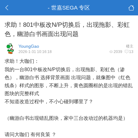
- 世嘉SEGA 专区
求助！801中板改N/P切换后，出现拖影、彩虹
色，幽游白书画面出现问题
YoungGao
楼主
2026-1-31 10:16:18
2039
13
求助！大咖们：
) j& b* k$ b# y8 q4 h
我的一台801中板改N/P切换后，出现拖影、彩虹色（渗
色），幽游白书 选择背景画面 出现问题，就像图中（红色
线条）样式的图形，不断上升，黄色圆圈框的是出现的错乱
图块的完整样式
不知道改造过程中，不小心碰到哪里了？
, I3 n" _3 {/ a2 h, S# `. T;
n( ?
（幽游白书出现错乱图块，家中三台改动过的机器均是）
3 q7 h7 ~7 O# f9 V
请问大咖们 有何良策 ？