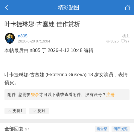
- 精彩贴图
叶卡捷琳娜·古塞娃 佳作赏析
n805
楼主
2026-3-20 07:19:04
3026
97
本帖最后由 n805 于 2026-4-12 10:48 编辑
$ a# H$ v; c; S5 @(
d) I
2 g; ], U1 M, a% ?9 X& K+ C/ r
叶卡捷琳娜·古塞娃 (Ekaterina Guseva) 18 岁女演员，表情
俏皮。
" ]5 C4 u; A! @8 n
附件:
您需要
登录
才可以下载或查看附件。没有账号？
注册
支持
1
反对
全部回复
看全部
倒序浏览
97