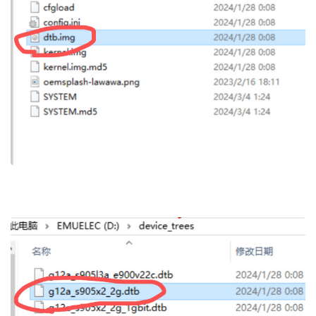
% E- y) W ]: K f
( y: W& W# w1 y5 i) d' E6 |% x