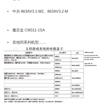
) v; H, Q# o2 k9 j5 Q
• 中兴 863AV3.1-M2、863AV3.2-M
% N/ B5 h% ~! e$ Z& q*
x }
• 魔百盒 CM311-1SA
• 其他同系列机型……
7 }1 N% G* Y' m4 w1 g N7 W- V0 }