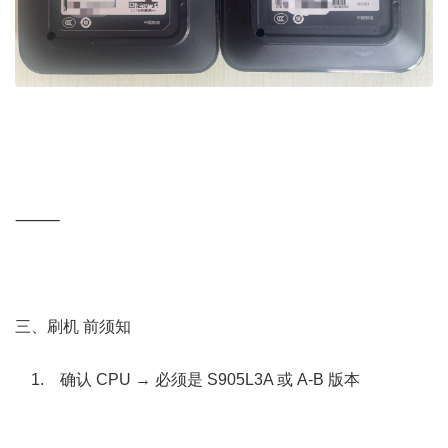
" `7 Y5 T! ^6 f5 H8 v) l, j
& o( M& ~1 M* O! } t1 A
⸻
. J8 c1 U( A. \6 J' E ^
% q1 e9 Y# o, B; J) P0 f5 i4 H
% A- h* F+ B# F. l u# ]- Q
三、刷机 前须知
% ~# y+ Q/ w1 n! d7 t6 z+ X* F
1. 确认 CPU → 必须是 S905L3A 或 A-B 版本
6 b2 H! I6 U&
b' z; {7 \' ?6 k