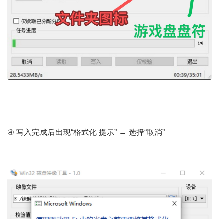
- M* X9 X. X7 O S6 v9 P
" f' ~% t/ t7 [8 o
1 K& s+ |4 J w
④ 写入完成后出现“格式化 提示” → 选择“取消”
' q b7 o1 [: r% S. w- L