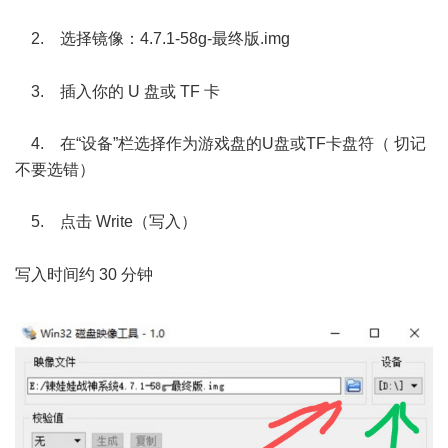
% l* N) f; r! g* E
2. 选择镜像：4.7.1-58g-最终版.img
; S! c; L; }1 y6 a& ^9 s
3. 插入你的 U 盘或 TF 卡
4. 在“设备”栏选择作为游戏盘的U盘或TF卡盘符（ 切记
不要选错）
5. 点击 Write（写入）
; S* g I. o' z! M6 v6 h8 o
写入时间约 30 分钟
$ ?6 p& p# e# X% V; E8 O
6 ^$ S7 v- d( M