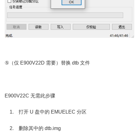
% x m1 x5 G' a
3 g0 [; S% ]1 ?2 Z* Y* j
⑤（仅 E900V22D 需要）替换 dtb 文件
0 x& w# ~2 M8 Q" c- A
% X; |: N5 k+ L4 D$ w0 q6 f3 u: A7 B
E900V22C 无需此步骤
1. 打开 U 盘中的 EMUELEC 分区
5 Z) `, [! e e I
2. 删除其中的 dtb.img
% F7 p/ q1 v! z- F% M, S. n6 N5 d