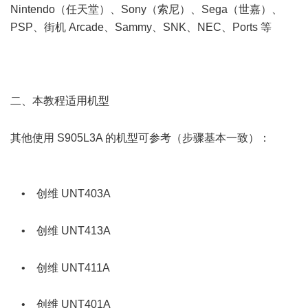
Nintendo（任天堂）、Sony（索尼）、Sega（世嘉）、
PSP、街机 Arcade、Sammy、SNK、NEC、Ports 等
+ K* U/
_+ t6 }
( U7 C- P" s, P1 R |/ j5 {3 w. z
二、本教程适用机型
3 r- l: v2 ] ?/ ?' z- Q' b
- J3 {+ {4 G! H7 e; [! @# e) z. ]
其他使用 S905L3A 的机型可参考（步骤基本一致）：
; Y1
n% d7 M% [2 n
7 Y3 f: t. E$ H$ w$ J2 [
• 创维 UNT403A
! p. u: j+ v1 C5 o% A0 G% e
6 Q' E# V$ }: j
• 创维 UNT413A
( @, k/ E- n+ B* P% S
/ G8 B( O$ J9 Z& G& C' F1 x
• 创维 UNT411A
$ W( @/ p6 }. Y P; v6 z1 h h
• 创维 UNT401A
' P' Z5 X: z* t' C" z