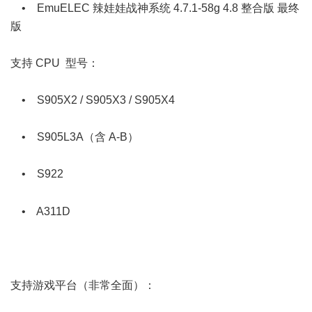
• EmuELEC 辣娃娃战神系统 4.7.1-58g 4.8 整合版 最终
版
9 o! p6 v1 G; }' [9 m7 M
支持 CPU 型号：
' V9 k: {1 e' Q
• S905X2 / S905X3 / S905X4
0 q9 ~( X! A* }- W. `' d
• S905L3A（含 A-B）
, ]! Q' h$ Q2 l' U2 o D' q- s7 {
• S922
3 B7 |9 {+ F* m
8 f4 W: b6 t6 p: k* u1 f
• A311D
( Q" W+ [( I4 i8 H! g% L+ b$ ~3 p
+ H- D; E9 C- J, B+ A9 {
支持游戏平台（非常全面）：