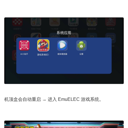
' c- v1 Y' U( j0 k/ d* C
8 K; Y! E: \$ ?4 z( n* ~
机顶盒会自动重启 → 进入 EmuELEC 游戏系统。
7 E+ |6 p# z-
s' Y* n6 x
) I. O/ b8 I1 C6 t1 W* _9 J* P