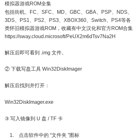
模拟器游戏ROM全集
, n( Q/ J7 P$ S [- X
包括街机、FC、SFC、MD、GBC、GBA、PSP、NDS、
3DS、PS1、PS2、PS3、XBOX360、Switch、PS4等各
类怀旧模拟器游戏ROM，收藏有中文汉化和官方ROM合集
https://sway.cloud.microsoft/PeUX2m6dTsv7Na2H
解压后即可看到 .img 文件。
② 下载写盘工具 Win32DiskImager
4 {4 U: j7 T7 g: C: [* l* N2 Q
解压后找到并打开：
! X3 |! N) E, U& I; \ E
Win32DiskImager.exe
+ E5 N0 |' B6 m2 A% u+ B4 J! A
③ 写入镜像到 U 盘 / TF 卡
: {4 q0 e+ g6 ]3 a7 N* _0 b
1. 点击软件中的 “文件夹 ”图标
" v3 @( v+ D1 T2 A