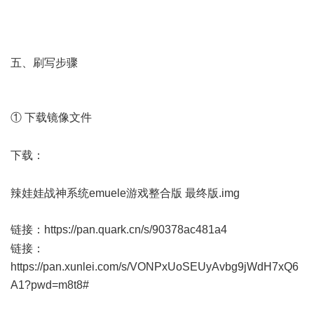
Q5 F( E, l9 }
五、刷写步骤
① 下载镜像文件
2 @6 ?- c, D( y* J' {. _6 E
6 K1 y5 M; Z% \; A5 o
下载：
9 W1 B e8 Q8 W
* m; V; }: s6 @9 f# r: ?
辣娃娃战神系统emuele游戏整合版 最终版.img
链接：
https://pan.quark.cn/s/90378ac481a4
5 i' l1 j! s: X" `2 V
链接：
https://pan.xunlei.com/s/VONPxUoSEUyAvbg9jWdH7xQ6
A1?pwd=m8t8#
% v: Z4 b4 ~6 f) u7 @