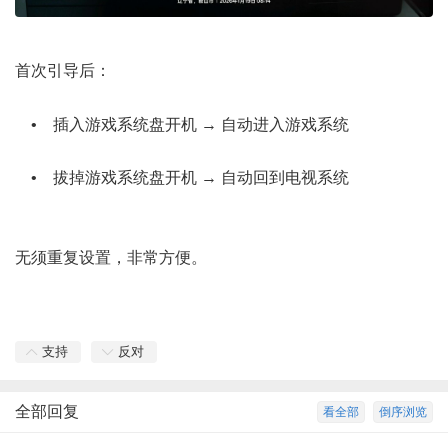
7 X" |5 g' X* P: |" `) t# O
首次引导后：
6 J) I& P/ a% e: q& i
2 Y# }1 P7 p0 s( A% ^
• 插入游戏系统盘开机 → 自动进入游戏系统
# w+ `& S* S. U
• 拔掉游戏系统盘开机 → 自动回到电视系统
6 ~& @ K- O; P
. I: Z1 Y" C D8 w7 W
无须重复设置，非常方便。
) F( E6 N q5 U+ ~1 `$ g
支持
反对
全部回复
看全部
倒序浏览