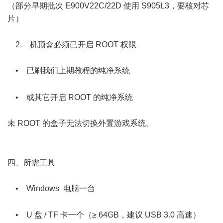
（部分早期批次 E900V22C/22D 使用 S905L3，要核对芯
片）
2. 机顶盒必须已开启 ROOT 权限
• 已刷我们上期教程的纯净系统
5 f& {& [. |* p: H0 N0 T1 H$ D
8 l4 X- X, {/ Z( L! i2 G
• 或其它开启 ROOT 的纯净系统
未 ROOT 的盒子无法切换外置游戏系统。
$ \3 |- f1 O+ R4 |9 d( C
四、所需工具
• Windows 电脑一台
2 J3 ?( _ F+ k
• U 盘 / TF 卡一个（≥ 64GB，建议 USB 3.0 高速）
# v2