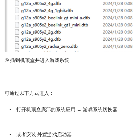
⑥ 插到机顶盒并进入游戏系统
5 n7 G6 s6 w' x" @0 P
2 _, x: z8 N4 Z3 i7 I# j1 ?( T* |9 h
/ |9 H2 E* q$ I! L
可通过以下方式进入：
4 ?; f+ C: `$ X3 c% H
• 打开机顶盒底部的系统应用 → 游戏系统切换器
# Z* T3
r% G% M( a
9 k( d' n- i+ X7 a |
• 或者安装 外置游戏启动器