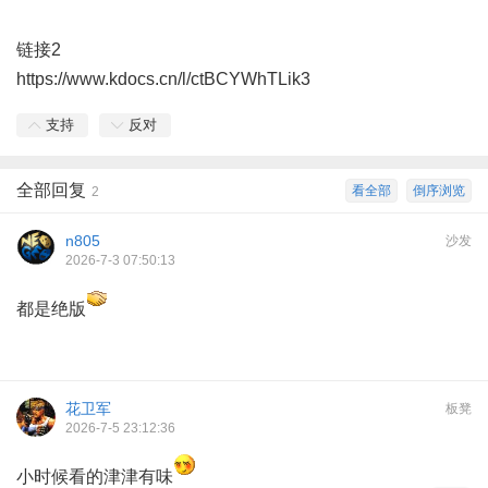
" W, c& d' t. m% c4 k2 W+ H& p: @
链接2
! ?- q. W1 Z) B4 c
https://www.kdocs.cn/l/ctBCYWhTLik3
2 C3 b! R7 H. N; a. V! E* \
支持
反对
全部回复
看全部
倒序浏览
2
n805
沙发
2026-7-3 07:50:13
都是绝版
花卫军
板凳
2026-7-5 23:12:36
小时候看的津津有味