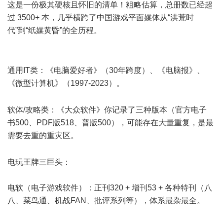
这是一份极其硬核且怀旧的清单！粗略估算，总册数已经超
过 3500+ 本，几乎横跨了中国游戏平面媒体从“洪荒时
代”到“纸媒黄昏”的全历程。
]# A. ~8 B2 H1 b, z4 R+ Z- a4 A
& m% ^7 T* l6 M5 h9 _, B8 v, F
6 y9 W" }" }2 U5 M
通用IT类：《电脑爱好者》（30年跨度）、《电脑报》、
《微型计算机》（1997-2023）。
/ e/ o4 _; ?5 h3 U% P+ P- A
$ y+ V: w% s$ s3 M) S7 T7 Y; y
软体/攻略类：《大众软件》你记录了三种版本（官方电子
书500、PDF版518、普版500），可能存在大量重复，是最
需要去重的重灾区。
* k. q' I1 Y5 y1 u# \
; N* X& z' d* I0 B" D
电玩王牌三巨头：
电软（电子游戏软件）：正刊320 + 增刊53 + 各种特刊（八
八、菜鸟通、机战FAN、批评系列等），体系最杂最全。