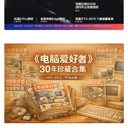
! }" Z7 c* T( N6 ^- V9 T