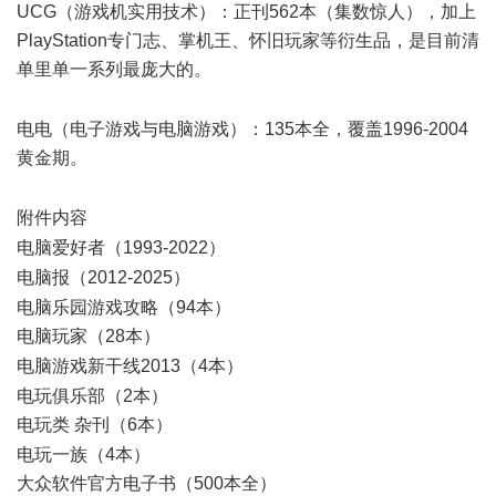
UCG（游戏机实用技术）：正刊562本（集数惊人），加上
PlayStation专门志、掌机王、怀旧玩家等衍生品，是目前清
单里单一系列最庞大的。
1 ~+ V3 b1 O* S
! }$ f+ M: i$ G" P+ A5 D! @5 }
电电（电子游戏与电脑游戏）：135本全，覆盖1996-2004
黄金期。
+ R1 v8 w, H+ \7 r; z0 ~2 }
! K1 U" D) G3 g; R6 v6 S7 O
附件内容
7 j7 O2 K H) \/ i8 T
电脑爱好者（1993-2022）
, ]2 b0 e( m1 [8 f9 X
电脑报（2012-2025）
, K$ n4 i" z/ i% o7 x
电脑乐园游戏攻略（94本）
电脑玩家（28本）
# V; g, n* |; M* E" r8 @7 N
电脑游戏新干线2013（4本）
3 j, C* \! t! }, b# h
电玩俱乐部（2本）
电玩类 杂刊（6本）
) p" M2 B' H: k( ]( k/ C' {3 Z
电玩一族（4本）
大众软件官方电子书（500本全）