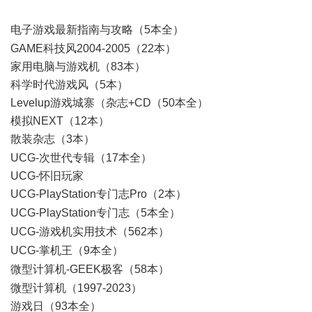
W
电子游戏最新指南与攻略（5本全）
8 y- W7 j" x. i0 Z
GAME科技风2004-2005（22本）
家用电脑与游戏机（83本）
科学时代游戏风（5本）
Levelup游戏城寨（杂志+CD（50本全）
模拟NEXT（12本）
散装杂志（3本）
% [/ z# G% D& K+ @/ a
UCG-次世代专辑（17本全）
UCG-怀旧玩家
UCG-PlayStation专门志Pro（2本）
) l' L5 F1 P: w3 O
UCG-PlayStation专门志（5本全）
' B2 u+ z" z3 f1 ~. {, g
UCG-游戏机实用技术（562本）
$ V9 ^( n1 Z8 S7 J4 E, N) p
UCG-掌机王（9本全）
( d) u3 A- u8 z& d; X0 {" M
微型计算机-GEEK极客（58本）
* x. E8 ?2 T4 W/ [: ?& t
微型计算机（1997-2023）
游戏日（93本全）