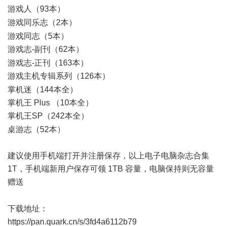
游戏人（93本）
8 e( F9 v G; w6 L
游戏同乐志（2本）
# q3 r; y4 W% K- i
游戏同志（5本）
游戏志-副刊（62本）
T1 A6 e! O+ p D3 W0 H
游戏志-正刊（163本）
游戏主机专辑系列（126本）
0 b0 Y0 b/ [& A7 X2 F% V Y
掌机迷（144本全）
掌机王 Plus （10本全）
掌机王SP（242本全）
. j' x$ y s+ S8 K
桌游志（52本）
建议使用手机端打开并注册保存，以上电子电脑杂志合集
1T，手机端新用户保存可领 1TB 容量，电脑保持则无容量
赠送
8 G4 D$ e- W; l$ J
下载地址：
https://pan.quark.cn/s/3fd4a6112b79
( ~( E. I- O1 f