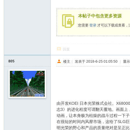
本帖子中包含更多资源
您需要
登录
才可以下载或查看，
回复
805
楼主
|
发表于 2018-6-25 01:05:50
|
显
5 ` O2 M. b7 D- P/ @; _ j
3 ]' A+ r1 M# l R
由开发KOEI 日本光荣株式会社。X68
志3》的进化程度可谓翻天覆地。画面上
动画，让本身极为枯燥的战斗过程一下子充
在很短的时间内风靡市场，这给了SLG巨
明光荣的野心和产品的质量绝对是呈正比