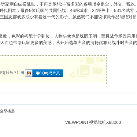
得玩家亲自纵横乱世，不再是梦想;丰富多彩的各项指令俱全，外交、税
时代剧本，最多8位玩家的共同征战，46座城市、22座关卡、531名武
三国志都或多或少有着这一代的影子。虽然我们不能说该款作品能绝对超
之极致，色彩的搭配十分到位，人物头像也是珠圆玉润，而且战争场景采用
式，因而也带给玩家更多的美感，从开始选单声音的清扬优雅到战斗时声音
×
没有账号？
注册
示全部楼层
VIEWPOINT视觉战机X68000