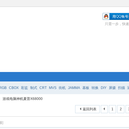
只需一步，快速
RGB
CBOX
彩监
制式
CRT
MVS
街机
JAMMA
基板
转换
DIY
屏摄
扫描
›
游戏电脑神机夏普X68000
返回列表
1
2
接]