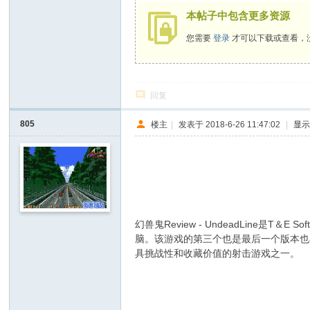
本帖子中包含更多资源
您需要
登录
才可以下载或查看，
回复
805
楼主
|
发表于 2018-6-26 11:47:02
|
显
$ o, m& z1 g1 c6 x4 e' C
幻兽鬼Review - UndeadLine
脑。该游戏的第三个也是最后一个版本也在世
具挑战性和收藏价值的射击游戏之一。
# m! G3 H3 O4 e" b7 f$ Z
$ g/ N8 M: E& h% P& T) P' E