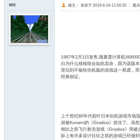
I
805
楼主
|
发表于 2018-6-24 11:56:35
|
显
Y
[
V
G
1 ~9 Q# Z: z, I1 `( i8 h% @0 J; d
D
. m, G2 q3 a; t7 N- F: V
1987年2月1日发售,随夏普计算机X
I
白为什么移植组会如此卖命，因为该版本
Y
里玩到不输给街机版的游戏这一夙愿，而
] -
经典例证。
; K6 ]7 s& X3 V! k& }5 x- X, |& ]
Vi
de
o
' R- Q' n7 k2 s4 @7 D- n
G
上个世纪80年代前叶日本街机游戏市场
a
就被Konami的《Gradius》抓
相比之前飞行射击游戏《Gradius》突
m
际上有许多设计往往之前的游戏已经做到了
e