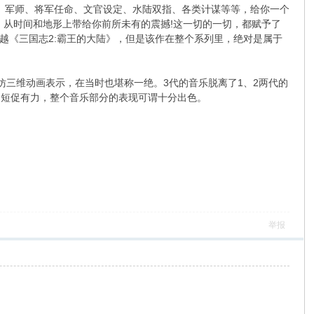
收、军师、将军任命、文官设定、水陆双指、各类计谋等等，给你一个
将，从时间和地形上带给你前所未有的震撼!这一切的一切，都赋予了
越《三国志2:霸王的大陆》，但是该作在整个系列里，绝对是属于
仿三维动画表示，在当时也堪称一绝。3代的音乐脱离了1、2两代的
的短促有力，整个音乐部分的表现可谓十分出色。
6 b* V, O* f) {* }! S
举报