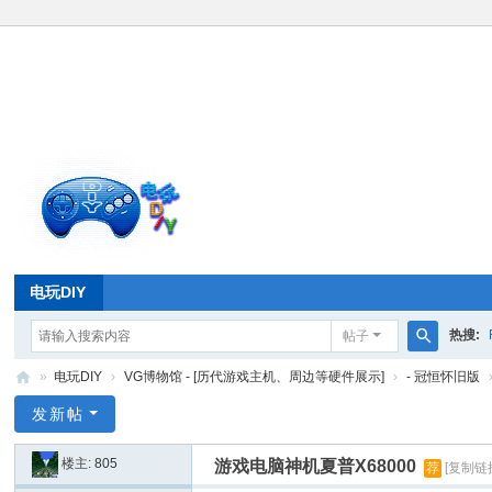
电玩DIY
热搜:
帖子
搜
»
电玩DIY
›
VG博物馆 - [历代游戏主机、周边等硬件展示]
›
- 冠恒怀旧版
索
电
发新帖
玩
楼主:
805
游戏电脑神机夏普X68000
荐
[复制链
D