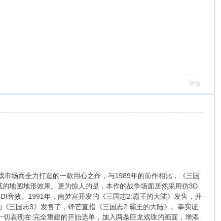
举报
材游戏市场而全力打造的一款用心之作，与1989年的前作相比，《三国
腻的地图地形效果。更为惊人的是，本作的战争场面居然采用仿3D
音效。1991年，南梦宫开发的《三国志2:霸王的大陆》发售，并
的《三国志3》发售了，锋芒直指《三国志2:霸王的大陆》。事实证
一切表现在:完全重建的开始选单，加入两条巨龙戏珠的画面，增添