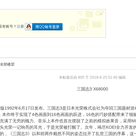
×
没有账号？
注册
示全部楼层
本帖最后由 805 于 2018-6-25 01:40 编辑
三国志3 X68000
000版1992年6月17日发布。三国志3是日本光荣株式会社为夺回三国题
，本作终于实现了4色画面到16色画面的跃进，16色的巧妙搭配带来了细
满了无穷的魄力。音乐上本作也首次摆脱了之前的模拟效果音，采用MIDI
头光荣一记响亮的耳光，于是光荣被打醒了。次年，竭尽KOEI全力开发
的，《三国志3》以和前两作截然不同的姿态拉开了乱世三国的序幕，这