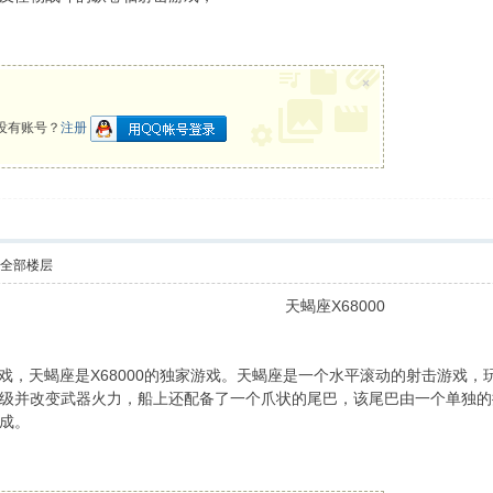
. [! g3 \5 f6 i- A
×
没有账号？
注册
示全部楼层
天蝎座X68000
一一款游戏，天蝎座是X68000的独家游戏。天蝎座是一个水平滚动的射击
级并改变武器火力，船上还配备了一个爪状的尾巴，该尾巴由一个单独的
成。
' A# P8 _2 x& l1 g/ h9 C. I# m5 D4 n
t+ N+ F