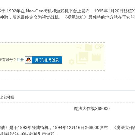
NK于 1992年在 Neo-Geo街机和游戏机平台上发布，1995年1月20
冲激，所以最终定义为视觉战机。《视觉战机》最独特的地方就在于它的
×
没有账号？
注册
示全部楼层
魔法大作战X68000
，《魔法大作战》是于1993年登陆街机，1994年12月16日X68000发布
及怪物战斗的纵卷轴射击游戏，
% V/ r3 k1 C2 X( i' f2 `7 q& N