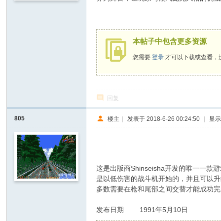
. f9 ?6 T/ n3 B* e' t
本帖子中包含更多资源
您需要
登录
才可以下载或查看，
回复
805
楼主
|
发表于 2018-6-26 00:24:50
|
显
0 i$ Q) X2 c" Z& P. v
这是出版商Shinseisha开发的唯
是以低伤害的战斗机开始的，并且可以升
多数需要在枪和尾部之间交替才能成功完
发布日期 1991年5月10日
4 r+ V' T$ H0 