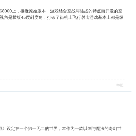
日移植X68000上，接近原始版本，游戏结合空战与陆战的特点而开发的空
视角是横版45度斜度角，打破了街机上飞行射击游戏基本上都是纵
举报
，《魔法大作战》设定在一个独一无二的世界，本作为一款以剑与魔法的奇幻世