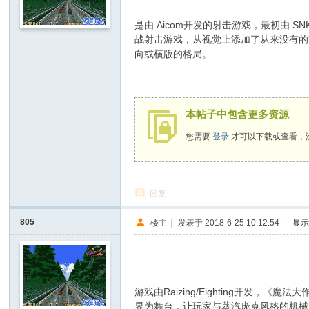
是由 Aicom开发的射击游戏，最初由 S
战射击游戏，从视觉上添加了从来没有的
向或横版的格局。
2 [: e; x! \+ Y% k( n) T
本帖子中包含更多资源
您需要
登录
才可以下载或查看，
回复
805
楼主
|
发表于 2018-6-25 10:12:54
|
显
7 X x2 ?7 I' n# S2 Z0 v% L- e
游戏由Raizing/Eighting开发
界为舞台，让玩家与蒸汽庞克风格的机械