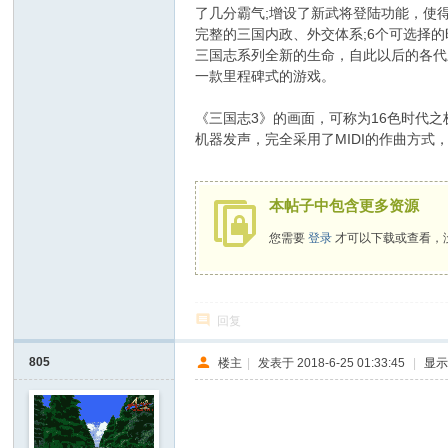
了几分霸气;增设了新武将登陆功能，使
完整的三国内政、外交体系;6个可选择的
三国志系列全新的生命，自此以后的各代
一款里程碑式的游戏。
$ }- e. i( i/ ]$ R
《三国志3》的画面，可称为16色时代
机器发声，完全采用了MIDI的作曲方
4 s$ \! [5 i( P; Q6 w% y
本帖子中包含更多资源
您需要
登录
才可以下载或查看，
回复
805
楼主
|
发表于 2018-6-25 01:33:45
|
显