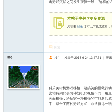
击游戏突然之间发生变异一般。"这样的
D
o
本帖子中包含更多资源
It
您需要
登录
才可以下载或查看，
Y
ou
rs
回复
elf
805
楼主
|
发表于 2018-6-24 13:47:51
|
显
' @! A- e S1 A- y8 Q9 q5 T
8 o1 l- v$ r" q6 H
科乐美街机游戏移植，超搞笑的拯救行动，A
比较特别的是两种战机的视角不同，用直
画面很强，给玩家一种很强的空战激烈感
手，融合了两种游戏方式，非常值得一玩
! y$ C3 B5 L, u3 h1 B