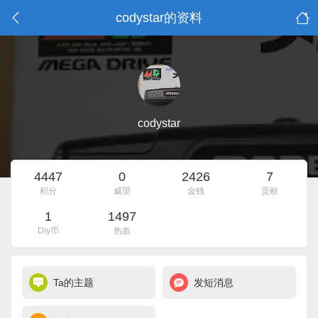
codystar的资料
codystar
4447
0
2426
7
积分
威望
金钱
贡献
1
1497
Diy币
热血
Ta的主题
发短消息