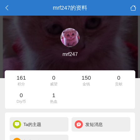
mrf247的资料
mrf247
161
0
150
0
积分
威望
金钱
贡献
0
1
Diy币
热血
Ta的主题
发短消息