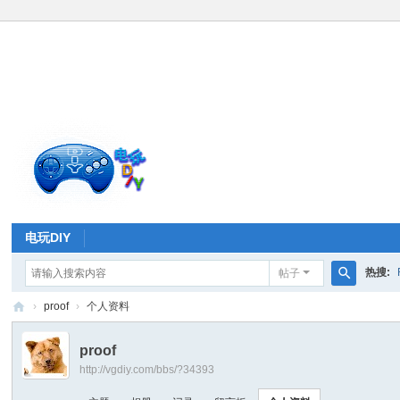
电玩DIY
热搜:
帖子
搜
›
proof
›
个人资料
索
电
proof
玩
http://vgdiy.com/bbs/?34393
D