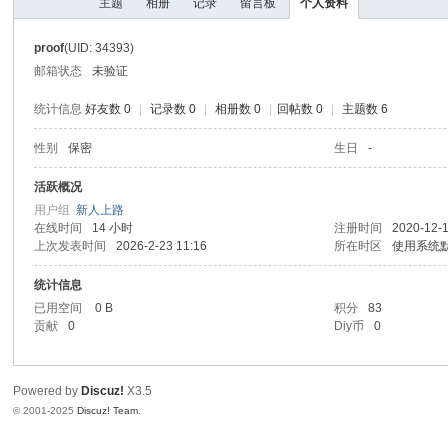
主题
相册
记录
留言板
个人资料
I
Y
proof
(UID: 34393)
[
邮箱状态
未验证
V
统计信息
好友数 0
|
记录数 0
|
相册数 0
|
回帖数 0
|
主题数 6
G
性别
保密
生日
-
D
I
活跃概况
用户组
新人上路
Y
在线时间
14 小时
注册时间
2020-12-1
] -
上次发表时间
2026-2-23 11:16
所在时区
使用系统
Vi
统计信息
de
已用空间
0 B
积分
83
贡献
0
Diy币
0
o
G
a
Powered by
Discuz!
X3.5
© 2001-2025
Discuz! Team
.
m
e