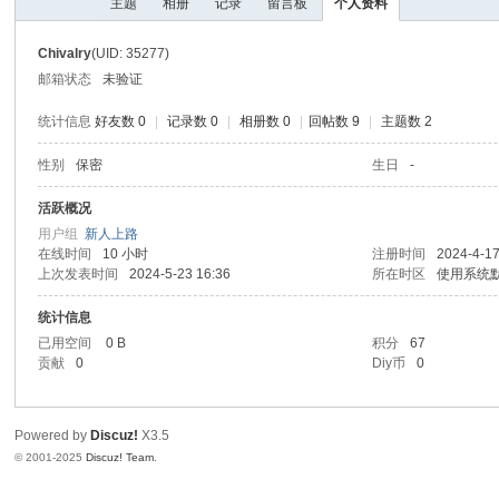
主题
相册
记录
留言板
个人资料
I
Y
Chivalry
(UID: 35277)
[
邮箱状态
未验证
V
统计信息
好友数 0
|
记录数 0
|
相册数 0
|
回帖数 9
|
主题数 2
G
性别
保密
生日
-
D
I
活跃概况
用户组
新人上路
Y
在线时间
10 小时
注册时间
2024-4-17
] -
上次发表时间
2024-5-23 16:36
所在时区
使用系统
Vi
统计信息
de
已用空间
0 B
积分
67
贡献
0
Diy币
0
o
G
a
Powered by
Discuz!
X3.5
© 2001-2025
Discuz! Team
.
m
e