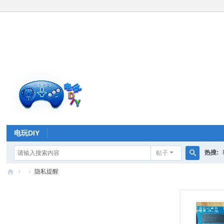
电玩DIY
热搜:
帖子
搜
›
›
隐私提醒
索
电
玩
D