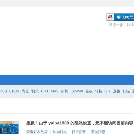
只需一步，快速
RGB
CBOX
彩监
制式
CRT
MVS
街机
JAMMA
基板
转换
DIY
屏摄
扫描
抱歉！由于 yaiba1989 的隐私设置，您不能访问当前内容
查看好友列表
|
加为好友
|
打个招呼
|
发送消息