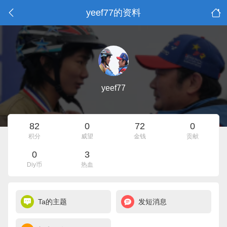
yeef77的资料
yeef77
82
0
72
0
积分
威望
金钱
贡献
0
3
Diy币
热血
Ta的主题
发短消息