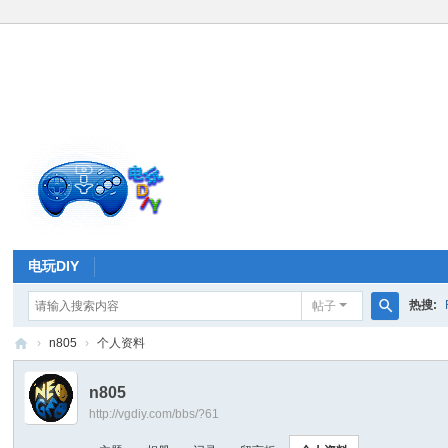
电玩DIY
热搜:
帖子
搜
›
n805
›
个人资料
索
电
n805
玩
http://vgdiy.com/bbs/?61
D