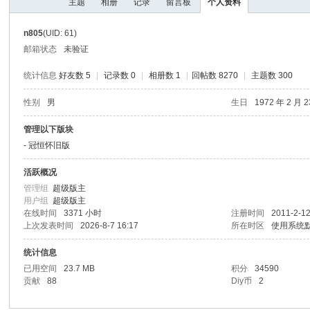
主题
相册
记录
留言板
个人资料
I
Y
n805
(UID: 61)
[
邮箱状态
未验证
V
统计信息
好友数 5
|
记录数 0
|
相册数 1
|
回帖数 8270
|
主题数 300
G
性别
男
生日
1972 年 2 月 
D
I
管理以下版块
- 冠恒怀旧版
Y
] -
活跃概况
Vi
管理组
超级版主
用户组
超级版主
de
在线时间
3371 小时
注册时间
2011-2-12
上次发表时间
2026-8-7 16:17
所在时区
使用系统
o
G
统计信息
a
已用空间
23.7 MB
积分
34590
贡献
88
Diy币
2
m
e